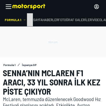
FORMULA 1
ANA SAYFA
HABERLER
FOTOĞRAF GALERILERI
VIDEOLA
Formula 1
İspanya GP
SENNA’NIN MCLAREN F1
ARACI, 33 YIL SONRA ILK KEZ
PISTE ÇIKIYOR
McLaren, temmuzda düzenlenecek Goodwood Hız
Festivali planlarını açıkladı. Etkinlikte, Ayrton