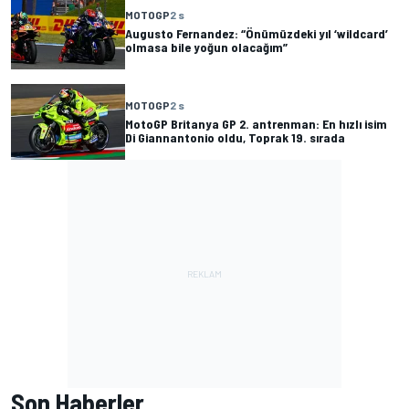
MOTOGP
2 s
Augusto Fernandez: “Önümüzdeki yıl ‘wildcard’
olmasa bile yoğun olacağım”
MOTOGP
2 s
MotoGP Britanya GP 2. antrenman: En hızlı isim
Di Giannantonio oldu, Toprak 19. sırada
Son Haberler