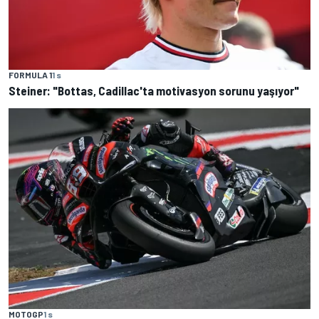
FORMULA 1
1 s
Steiner: "Bottas, Cadillac'ta motivasyon sorunu yaşıyor"
MOTOGP
1 s