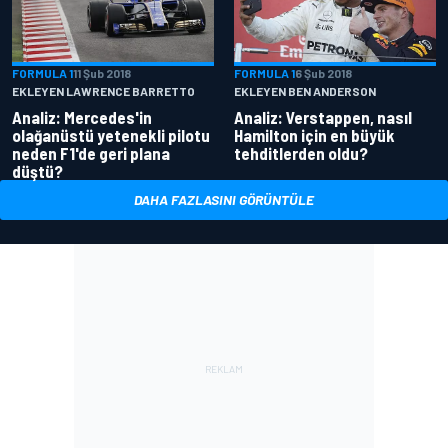
FORMULA 1
11 Şub 2018
FORMULA 1
6 Şub 2018
EKLEYEN LAWRENCE BARRETTO
EKLEYEN BEN ANDERSON
Analiz: Mercedes'in
Analiz: Verstappen, nasıl
olağanüstü yetenekli pilotu
Hamilton için en büyük
neden F1'de geri plana
tehditlerden oldu?
düştü?
DAHA FAZLASINI GÖRÜNTÜLE