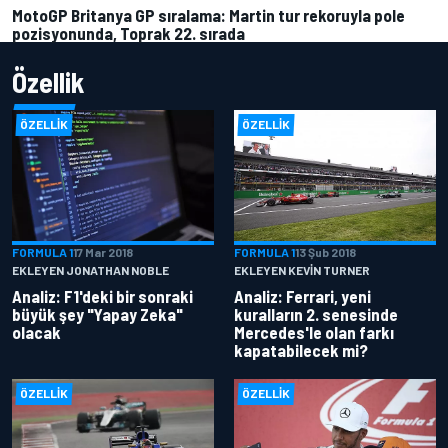
MotoGP Britanya GP sıralama: Martin tur rekoruyla pole
pozisyonunda, Toprak 22. sırada
Özellik
ÖZELLIK
ÖZELLIK
FORMULA 1
17 Mar 2018
FORMULA 1
13 Şub 2018
EKLEYEN JONATHAN NOBLE
EKLEYEN KEVIN TURNER
Analiz: F1'deki bir sonraki
Analiz: Ferrari, yeni
büyük şey "Yapay Zeka"
kuralların 2. senesinde
olacak
Mercedes'le olan farkı
kapatabilecek mi?
ÖZELLIK
ÖZELLIK