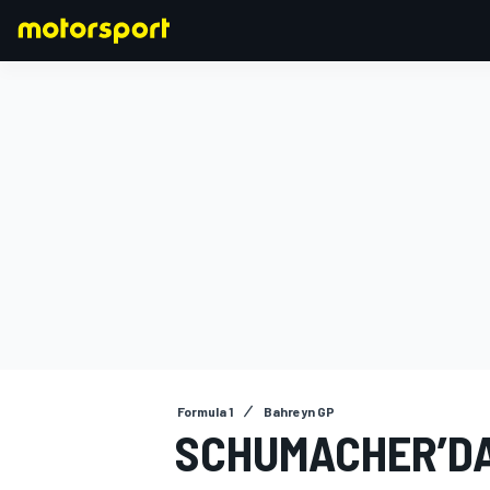
FORMULA 1
Formula 1
Bahreyn GP
SCHUMACHER’D