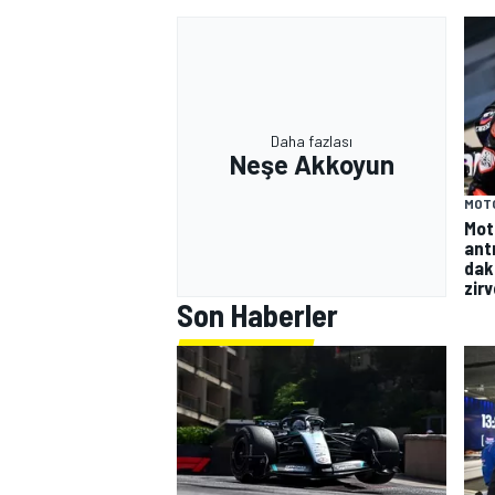
Daha fazlası
Neşe Akkoyun
MOT
Mot
ant
dak
zir
Son Haberler