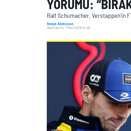
YORUMU: “BIRAK
MOTOGP
Ralf Schumacher, Verstappen’in F1'
Neşe Akkoyun
Yayın tarihi:
7 Nis 2026 14:45
WORLD SUPERBIKE