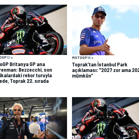
OGP
12 s
MOTOGP
16 s
oGP Britanya GP ana
Toprak’tan İstanbul Park
renman: Bezzecchi, son
açıklaması: "2027 zor ama 20
ikalardaki rekor turuyla
mümkün”
vede, Toprak 22. sırada