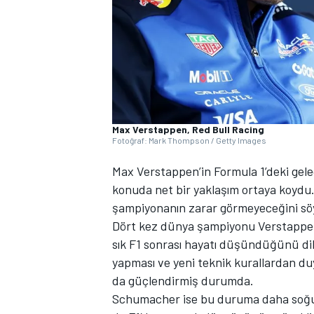
WRC
Max Verstappen, Red Bull Racing
Fotoğraf: Mark Thompson / Getty Images
Max Verstappen’in Formula 1’deki gel
konuda net bir yaklaşım ortaya koydu.
şampiyonanın zarar görmeyeceğini söy
Dört kez dünya şampiyonu Verstappe
sık F1 sonrası hayatı düşündüğünü dile
yapması ve yeni teknik kurallardan d
da güçlendirmiş durumda.
Schumacher ise bu duruma daha soğukk