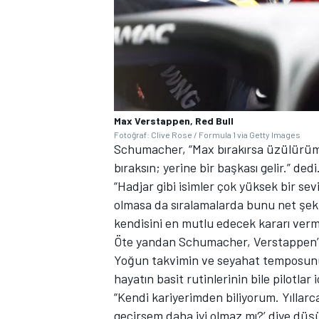
Max Verstappen, Red Bull
Fotoğraf: Clive Rose / Formula 1 via Getty Images
Schumacher, “Max bırakırsa üzülürüm
bıraksın; yerine bir başkası gelir.” dedi
“Hadjar gibi isimler çok yüksek bir se
olmasa da sıralamalarda bunu net şeki
kendisini en mutlu edecek kararı verme
Öte yandan Schumacher, Verstappen’in 
Yoğun takvimin ve seyahat temposunun
hayatın basit rutinlerinin bile pilotlar 
“Kendi kariyerimden biliyorum. Yıllarc
geçirsem daha iyi olmaz mı?’ diye dü