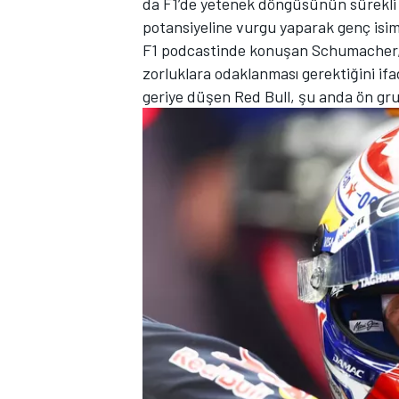
da F1’de yetenek döngüsünün sürekli de
potansiyeline vurgu yaparak genç isiml
F1 podcastinde konuşan Schumacher, 
zorluklara odaklanması gerektiğini if
geriye düşen Red Bull, şu anda ön gru
TÜRK SPORCULAR