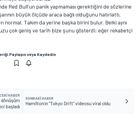
linde Red Bull’un panik yapmaması gerektiğini de sözlerine
rının büyük ölçüde araca bağlı olduğunu hatırlattı.
normal. Takım da yerine başka birini bulur. Belki aynı
zu çok geniş ve tarih bize şunu gösterdi; eğer rekabetçi
eriği Paylaşın veya Kaydedin
CEKI HABER
SONRAKI HABER
ik dönüşüm
Hamilton’ın “Tokyo Drift” videosu viral oldu
eci başladı