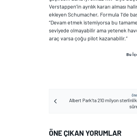
Verstappen’in ayrılık kararı alması ha
ekleyen Schumacher, Formula 1’de başa
“Devam etmek istemiyorsa bu tamamen 
seviyede olmayabilir ama yetenek havu
araç varsa çoğu pilot kazanabilir.”
Bu İç
MOTOSİKLET
ÖN
Albert Park’ta 210 milyon sterlinl
sür
ÖNE ÇIKAN YORUMLAR