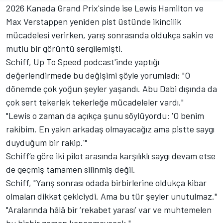
2026 Kanada Grand Prix'sinde ise
Lewis Hamilton
ve
Max Verstappen
yeniden pist üstünde ikincilik
mücadelesi verirken, yarış sonrasında oldukça sakin ve
mutlu bir görüntü sergilemişti.
Schiff, Up To Speed podcast'inde yaptığı
değerlendirmede bu değişimi şöyle yorumladı: "O
dönemde çok yoğun şeyler yaşandı. Abu Dabi dışında da
çok sert tekerlek tekerleğe mücadeleler vardı."
"Lewis o zaman da açıkça şunu söylüyordu: 'O benim
rakibim. En yakın arkadaş olmayacağız ama pistte saygı
duyduğum bir rakip.'"
Schiff’e göre iki pilot arasında karşılıklı saygı devam etse
de geçmiş tamamen silinmiş değil.
Schiff, "Yarış sonrası odada birbirlerine oldukça kibar
olmaları dikkat çekiciydi. Ama bu tür şeyler unutulmaz."
"Aralarında hâlâ bir ‘rekabet yarası’ var ve muhtemelen