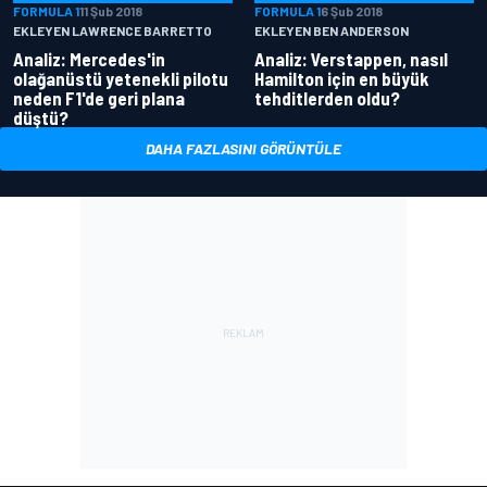
FORMULA 1
11 Şub 2018
FORMULA 1
6 Şub 2018
EKLEYEN LAWRENCE BARRETTO
EKLEYEN BEN ANDERSON
Analiz: Mercedes'in
Analiz: Verstappen, nasıl
olağanüstü yetenekli pilotu
Hamilton için en büyük
neden F1'de geri plana
tehditlerden oldu?
düştü?
DAHA FAZLASINI GÖRÜNTÜLE