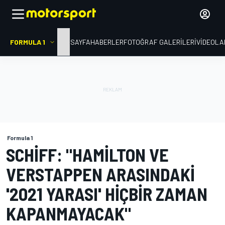
FORMULA 1
ANA SAYFA
HABERLER
FOTOĞRAF GALERILERI
VIDEOLA
Formula 1
SCHIFF: "HAMILTON VE
VERSTAPPEN ARASINDAKI
'2021 YARASI' HIÇBIR ZAMAN
KAPANMAYACAK"