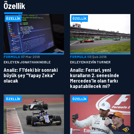
Özellik
ÖZELLIK
ÖZELLIK
FORMULA 1
17 Mar 2018
FORMULA 1
13 Şub 2018
EKLEYEN JONATHAN NOBLE
EKLEYEN KEVIN TURNER
Analiz: F1'deki bir sonraki
Analiz: Ferrari, yeni
büyük şey "Yapay Zeka"
kuralların 2. senesinde
olacak
Mercedes'le olan farkı
kapatabilecek mi?
ÖZELLIK
ÖZELLIK