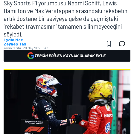
Sky Sports F1 yorumcusu Naomi Schiff, Lewis
Hamilton ve Max Verstappen arasındaki rekabetin
artık dostane bir seviyeye gelse de geçmişteki
'rekabet travmasının' tamamen silinmeyeceğini
söyledi.
Lydia Mee
Zeynep Taş
Yayın tarihi:
29 May 2026 13:50
TERCIH EDILEN KAYNAK OLARAK EKLE