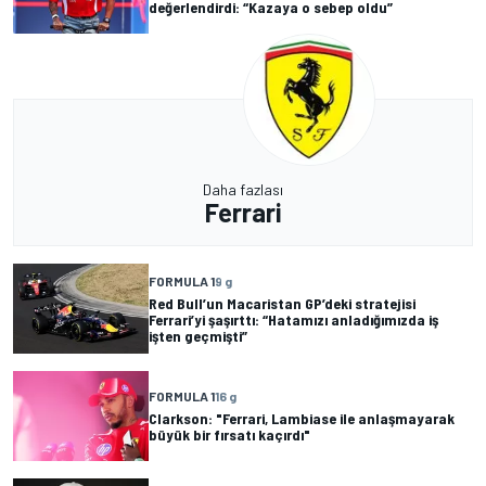
değerlendirdi: “Kazaya o sebep oldu”
Daha fazlası
Ferrari
FORMULA 1
9 g
Red Bull’un Macaristan GP’deki stratejisi
Ferrari’yi şaşırttı: “Hatamızı anladığımızda iş
işten geçmişti”
FORMULA 1
16 g
Clarkson: "Ferrari, Lambiase ile anlaşmayarak
büyük bir fırsatı kaçırdı"