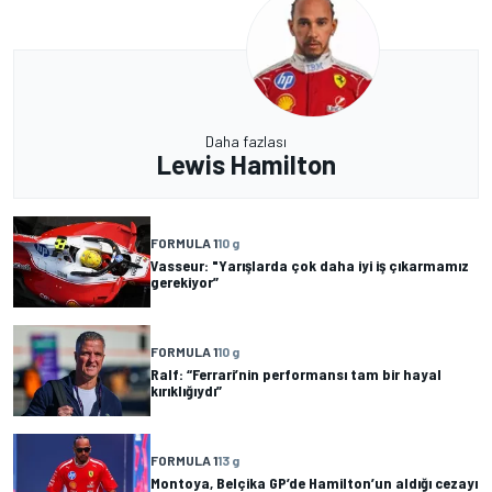
Daha fazlası
Lewis Hamilton
FORMULA 1
10 g
Vasseur: "Yarışlarda çok daha iyi iş çıkarmamız
gerekiyor”
FORMULA 1
10 g
Ralf: “Ferrari’nin performansı tam bir hayal
kırıklığıydı”
FORMULA 1
13 g
Montoya, Belçika GP’de Hamilton’un aldığı cezayı