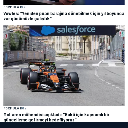
FORMULA 1
9 s
Vowles: “Yeniden puan barajına dönebilmek için yıl boyunca
var gücümüzle çalıştık"
FORMULA 1
10 s
McLaren mühendisi açıkladı: "Bakü için kapsamlı bir
güncelleme getirmeyi hedefliyoruz"