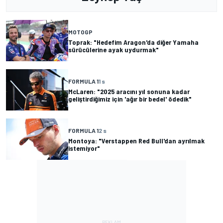
MOTOGP
Toprak: "Hedefim Aragon'da diğer Yamaha
sürücülerine ayak uydurmak"
FORMULA 1
1 s
McLaren: "2025 aracını yıl sonuna kadar
geliştirdiğimiz için 'ağır bir bedel' ödedik"
FORMULA 1
2 s
Montoya: "Verstappen Red Bull'dan ayrılmak
istemiyor"