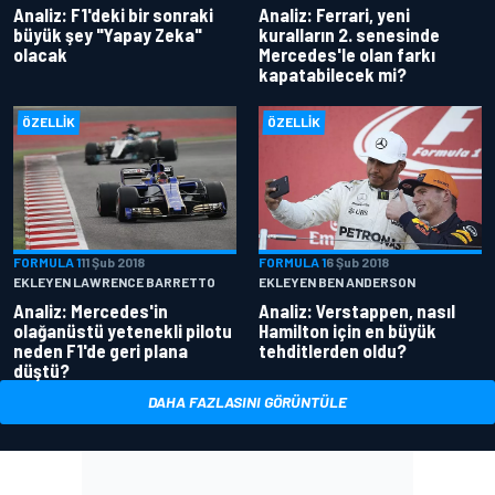
Analiz: F1'deki bir sonraki
Analiz: Ferrari, yeni
büyük şey "Yapay Zeka"
kuralların 2. senesinde
olacak
Mercedes'le olan farkı
kapatabilecek mi?
ÖZELLIK
ÖZELLIK
FORMULA 1
11 Şub 2018
FORMULA 1
6 Şub 2018
EKLEYEN LAWRENCE BARRETTO
EKLEYEN BEN ANDERSON
Analiz: Mercedes'in
Analiz: Verstappen, nasıl
olağanüstü yetenekli pilotu
Hamilton için en büyük
neden F1'de geri plana
tehditlerden oldu?
düştü?
DAHA FAZLASINI GÖRÜNTÜLE