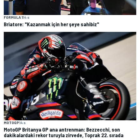
FORMULA 1
14 s
Briatore: "Kazanmak için her şeye sahibiz"
MOTOGP
14 s
MotoGP Britanya GP ana antrenman: Bezzecchi, son
dakikalardaki rekor turuyla zirvede, Toprak 22. sırada