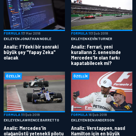
FORMULA 1
17 Mar 2018
FORMULA 1
13 Şub 2018
EKLEYEN JONATHAN NOBLE
EKLEYEN KEVIN TURNER
Analiz: F1'deki bir sonraki
Analiz: Ferrari, yeni
büyük şey "Yapay Zeka"
kuralların 2. senesinde
olacak
Mercedes'le olan farkı
kapatabilecek mi?
ÖZELLIK
ÖZELLIK
FORMULA 1
11 Şub 2018
FORMULA 1
6 Şub 2018
EKLEYEN LAWRENCE BARRETTO
EKLEYEN BEN ANDERSON
Analiz: Mercedes'in
Analiz: Verstappen, nasıl
olağanüstü yetenekli pilotu
Hamilton için en büyük