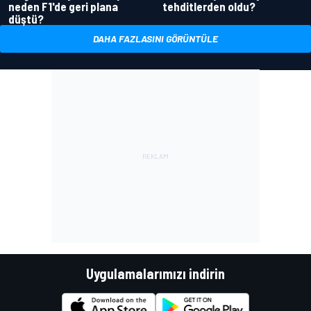
neden F1'de geri plana
tehditlerden oldu?
düştü?
DAHA FAZLASINI GÖRÜNTÜLE
Uygulamalarımızı indirin