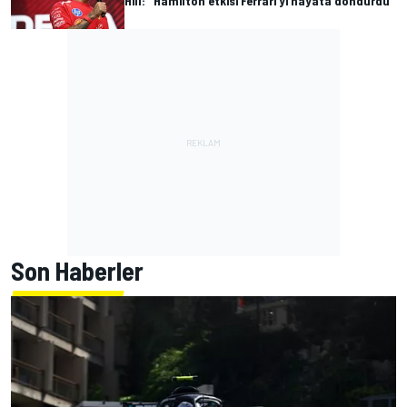
Hill: "Hamilton etkisi Ferrari'yi hayata döndürdü"
Son Haberler