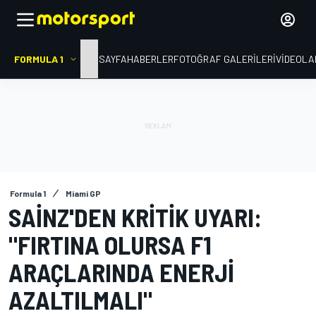
FORMULA 1
ANA SAYFA
HABERLER
FOTOĞRAF GALERILERI
VIDEOLA
Formula 1
Miami GP
SAINZ'DEN KRITIK UYARI:
"FIRTINA OLURSA F1
ARAÇLARINDA ENERJI
AZALTILMALI"