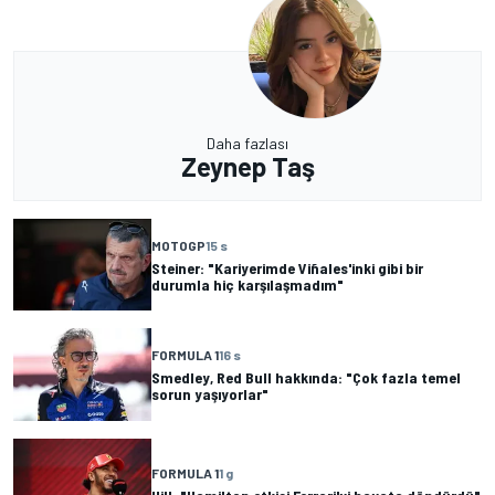
Daha fazlası
Zeynep Taş
MOTOGP
15 s
Steiner: "Kariyerimde Viñales'inki gibi bir
durumla hiç karşılaşmadım"
FORMULA 1
16 s
Smedley, Red Bull hakkında: "Çok fazla temel
sorun yaşıyorlar"
FORMULA 1
1 g