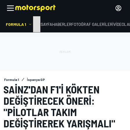
FORMULA 1
ANA SAYFA
HABERLER
FOTOĞRAF GALERILERI
VIDEOLA
Formula 1
İspanya GP
SAINZ'DAN F1'I KÖKTEN
DEĞIŞTIRECEK ÖNERI:
"PILOTLAR TAKIM
DEĞIŞTIREREK YARIŞMALI"