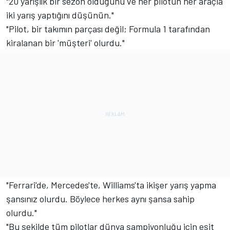
"20 yarışlık bir sezon olduğunu ve her pilotun her araçla
iki yarış yaptığını düşünün."
"Pilot, bir takımın parçası değil; Formula 1 tarafından
kiralanan bir 'müşteri' olurdu."
"Ferrari'de, Mercedes'te, Williams'ta ikişer yarış yapma
şansınız olurdu. Böylece herkes aynı şansa sahip
olurdu."
"Bu şekilde tüm pilotlar dünya şampiyonluğu için eşit