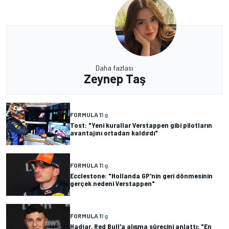
Daha fazlası
Zeynep Taş
FORMULA 1
1 g
Tost: "Yeni kurallar Verstappen gibi pilotların
avantajını ortadan kaldırdı"
FORMULA 1
1 g
Ecclestone: "Hollanda GP'nin geri dönmesinin
gerçek nedeni Verstappen"
FORMULA 1
1 g
Hadjar, Red Bull'a alışma sürecini anlattı: "En