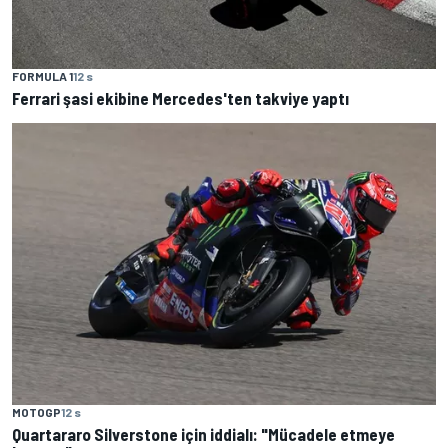
FORMULA 1
12 s
Ferrari şasi ekibine Mercedes'ten takviye yaptı
MOTOGP
12 s
Quartararo Silverstone için iddialı: "Mücadele etmeye