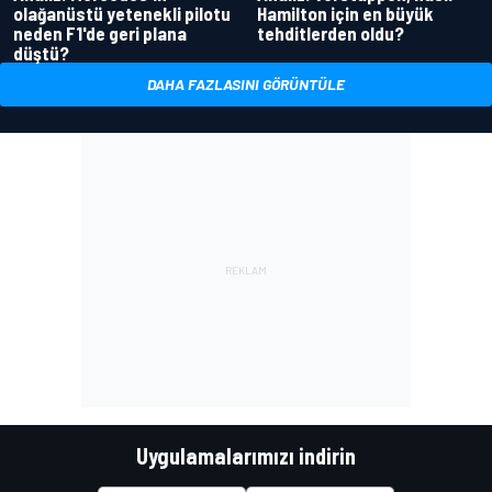
olağanüstü yetenekli pilotu
Hamilton için en büyük
neden F1'de geri plana
tehditlerden oldu?
düştü?
DAHA FAZLASINI GÖRÜNTÜLE
Uygulamalarımızı indirin