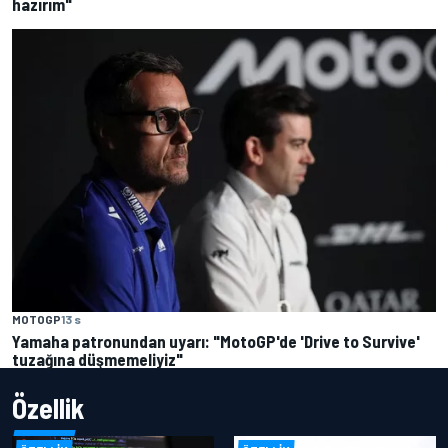
hazırım"
MOTOGP
13 s
Yamaha patronundan uyarı: "MotoGP'de 'Drive to Survive'
tuzağına düşmemeliyiz"
Özellik