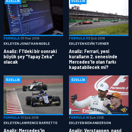
ÖZELLIK
ÖZELLIK
FORMULA 1
17 Mar 2018
FORMULA 1
13 Şub 2018
EKLEYEN JONATHAN NOBLE
EKLEYEN KEVIN TURNER
Analiz: F1'deki bir sonraki
Analiz: Ferrari, yeni
büyük şey "Yapay Zeka"
kuralların 2. senesinde
olacak
Mercedes'le olan farkı
kapatabilecek mi?
ÖZELLIK
ÖZELLIK
FORMULA 1
11 Şub 2018
FORMULA 1
6 Şub 2018
EKLEYEN LAWRENCE BARRETTO
EKLEYEN BEN ANDERSON
Analiz: Mercedes'in
Analiz: Verstappen, nasıl