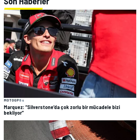
Son Haberler
MOTOGP
8 s
Marquez: “Silverstone’da çok zorlu bir mücadele bizi
bekliyor”