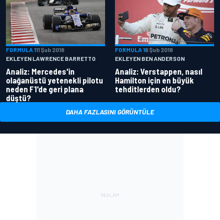
FORMULA 1
11 Şub 2018
FORMULA 1
6 Şub 2018
EKLEYEN LAWRENCE BARRETTO
EKLEYEN BEN ANDERSON
Analiz: Mercedes'in
Analiz: Verstappen, nasıl
olağanüstü yetenekli pilotu
Hamilton için en büyük
neden F1'de geri plana
tehditlerden oldu?
düştü?
DAHA FAZLASINI GÖRÜNTÜLE