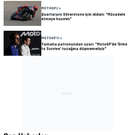
MOTOGP
9 s
Quartararo Silverstone için iddialı: "Mücadele
etmeye hazırım"
MOTOGP
10 s
Yamaha patronundan uyarı: "MotoGP'de 'Drive
to Survive' tuzağına düşmemeliyiz"