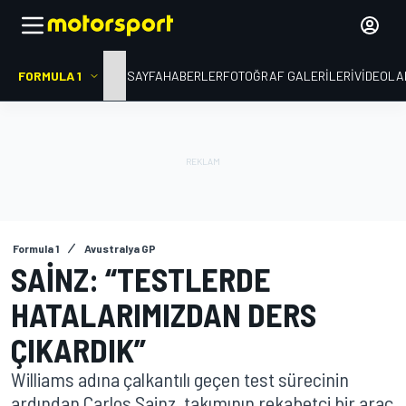
FORMULA 1
ANA SAYFA
HABERLER
FOTOĞRAF GALERILERI
VIDEOLA
Formula 1
Avustralya GP
SAINZ: “TESTLERDE
HATALARIMIZDAN DERS
ÇIKARDIK”
Williams adına çalkantılı geçen test sürecinin
ardından Carlos Sainz, takımının rekabetçi bir araç