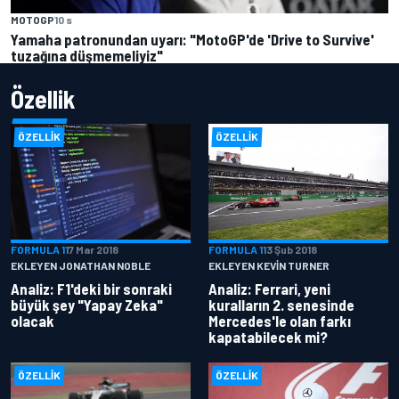
MOTOGP
10 s
Yamaha patronundan uyarı: "MotoGP'de 'Drive to Survive'
tuzağına düşmemeliyiz"
Özellik
ÖZELLIK
ÖZELLIK
FORMULA 1
17 Mar 2018
FORMULA 1
13 Şub 2018
EKLEYEN JONATHAN NOBLE
EKLEYEN KEVIN TURNER
Analiz: F1'deki bir sonraki
Analiz: Ferrari, yeni
büyük şey "Yapay Zeka"
kuralların 2. senesinde
olacak
Mercedes'le olan farkı
kapatabilecek mi?
ÖZELLIK
ÖZELLIK