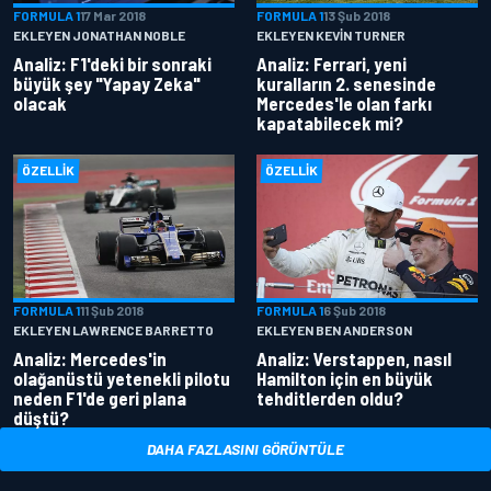
FORMULA 1
17 Mar 2018
FORMULA 1
13 Şub 2018
EKLEYEN JONATHAN NOBLE
EKLEYEN KEVIN TURNER
Analiz: F1'deki bir sonraki
Analiz: Ferrari, yeni
büyük şey "Yapay Zeka"
kuralların 2. senesinde
olacak
Mercedes'le olan farkı
kapatabilecek mi?
ÖZELLIK
ÖZELLIK
FORMULA 1
11 Şub 2018
FORMULA 1
6 Şub 2018
EKLEYEN LAWRENCE BARRETTO
EKLEYEN BEN ANDERSON
Analiz: Mercedes'in
Analiz: Verstappen, nasıl
olağanüstü yetenekli pilotu
Hamilton için en büyük
neden F1'de geri plana
tehditlerden oldu?
düştü?
DAHA FAZLASINI GÖRÜNTÜLE