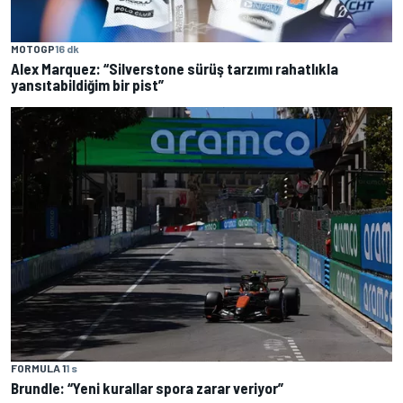
MOTOGP
16 dk
Alex Marquez: “Silverstone sürüş tarzımı rahatlıkla
yansıtabildiğim bir pist”
FORMULA 1
1 s
Brundle: “Yeni kurallar spora zarar veriyor”