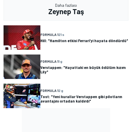
Daha fazlası
Zeynep Taş
FORMULA 1
21 s
Hill: "Hamilton etkisi Ferrari'yi hayata döndürdü"
FORMULA 1
1 g
Verstappen: "Hayattaki en büyük ödülüm kızım
Lily"
FORMULA 1
2 g
Tost: "Yeni kurallar Verstappen gibi pilotların
avantajını ortadan kaldırdı"