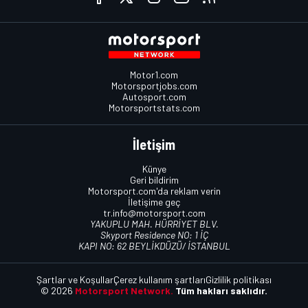
Motor1.com
Motorsportjobs.com
Autosport.com
Motorsportstats.com
İletişim
Künye
Geri bildirim
Motorsport.com'da reklam verin
İletişime geç
tr.info@motorsport.com
YAKUPLU MAH. HÜRRİYET BLV.
Skyport Residence NO: 1 İÇ
KAPI NO: 62 BEYLİKDÜZÜ/ İSTANBUL
Şartlar ve Koşullar
Çerez kullanım şartları
Gizlilik politikası
© 2026
Motorsport Network.
Tüm hakları saklıdır.