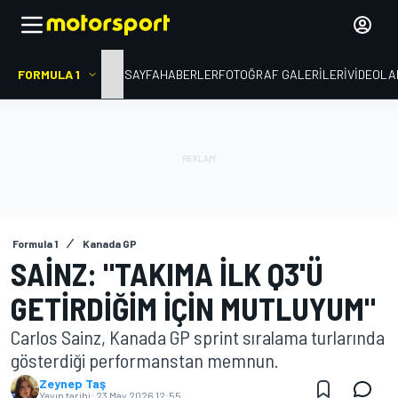
FORMULA 1
ANA SAYFA
HABERLER
FOTOĞRAF GALERILERI
VIDEOLA
Formula 1
Kanada GP
SAINZ: "TAKIMA ILK Q3'Ü
GETIRDIĞIM IÇIN MUTLUYUM"
Carlos Sainz, Kanada GP sprint sıralama turlarında
gösterdiği performanstan memnun.
Zeynep Taş
Yayın tarihi:
23 May 2026 12:55