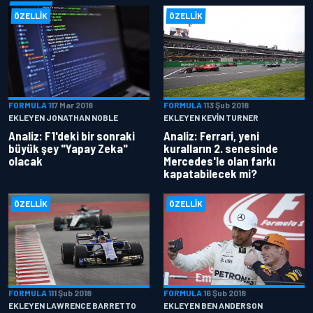
ÖZELLIK
ÖZELLIK
FORMULA 1
17 Mar 2018
FORMULA 1
13 Şub 2018
EKLEYEN JONATHAN NOBLE
EKLEYEN KEVIN TURNER
Analiz: F1'deki bir sonraki
Analiz: Ferrari, yeni
büyük şey "Yapay Zeka"
kuralların 2. senesinde
olacak
Mercedes'le olan farkı
kapatabilecek mi?
ÖZELLIK
ÖZELLIK
FORMULA 1
11 Şub 2018
FORMULA 1
6 Şub 2018
EKLEYEN LAWRENCE BARRETTO
EKLEYEN BEN ANDERSON