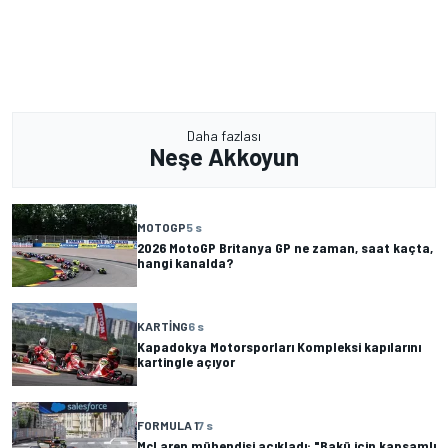
Daha fazlası
Neşe Akkoyun
MOTOGP
5 s
2026 MotoGP Britanya GP ne zaman, saat kaçta,
hangi kanalda?
KARTING
6 s
Kapadokya Motorsporları Kompleksi kapılarını
kartingle açıyor
FORMULA 1
7 s
McLaren mühendisi açıkladı: "Bakü için kapsamlı