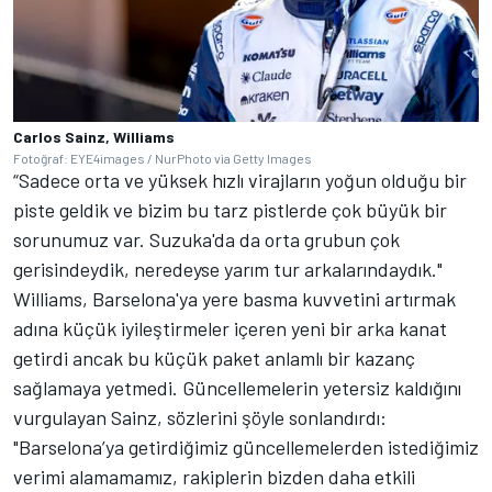
Carlos Sainz, Williams
Fotoğraf: EYE4images / NurPhoto via Getty Images
“Sadece orta ve yüksek hızlı virajların yoğun olduğu bir
piste geldik ve bizim bu tarz pistlerde çok büyük bir
sorunumuz var. Suzuka'da da orta grubun çok
gerisindeydik, neredeyse yarım tur arkalarındaydık."
Williams, Barselona'ya yere basma kuvvetini artırmak
adına küçük iyileştirmeler içeren yeni bir arka kanat
getirdi ancak bu küçük paket anlamlı bir kazanç
sağlamaya yetmedi. Güncellemelerin yetersiz kaldığını
vurgulayan Sainz, sözlerini şöyle sonlandırdı:
"Barselona’ya getirdiğimiz güncellemelerden istediğimiz
verimi alamamamız, rakiplerin bizden daha etkili