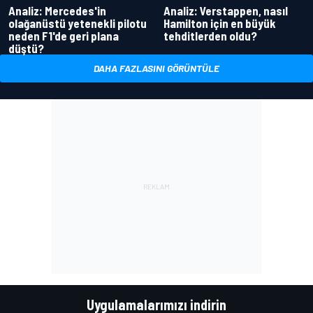
Analiz: Mercedes'in
Analiz: Verstappen, nasıl
olağanüstü yetenekli pilotu
Hamilton için en büyük
neden F1'de geri plana
tehditlerden oldu?
düştü?
DAHA FAZLASINI GÖRÜNTÜLE
Uygulamalarımızı indirin