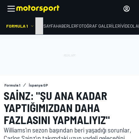
FORMULA 1
ANA SAYFA
HABERLER
FOTOĞRAF GALERILERI
VIDEOLA
Formula 1
İspanya GP
SAINZ: "ŞU ANA KADAR
YAPTIĞIMIZDAN DAHA
FAZLASINI YAPMALIYIZ"
Williams'ın sezon başından beri yaşadığı sorunlar,
Carlos Sainz’ın takımdaki uzun vadeli geleceğini