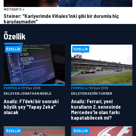
MOTOGP
15 s
Steiner: "Kariyerimde Viñales'inki gibi bir durumla hiç
karşılaşmadım"
Özellik
ÖZELLIK
ÖZELLIK
FORMULA 1
17 Mar 2018
FORMULA 1
13 Şub 2018
EKLEYEN JONATHAN NOBLE
EKLEYEN KEVIN TURNER
Analiz: F1'deki bir sonraki
Analiz: Ferrari, yeni
büyük şey "Yapay Zeka"
kuralların 2. senesinde
olacak
Mercedes'le olan farkı
kapatabilecek mi?
ÖZELLIK
ÖZELLIK