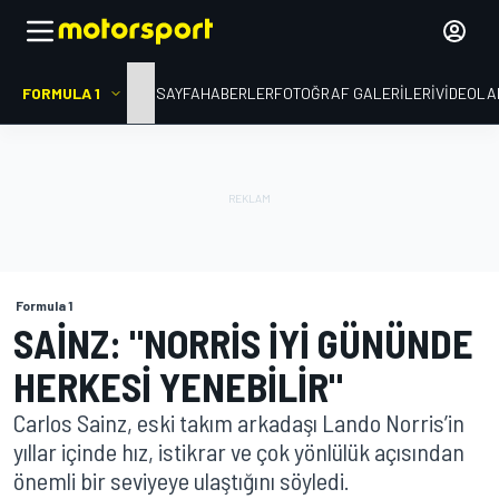
FORMULA 1
ANA SAYFA
HABERLER
FOTOĞRAF GALERILERI
VIDEOLA
Formula 1
SAINZ: "NORRIS IYI GÜNÜNDE
HERKESI YENEBILIR"
Carlos Sainz, eski takım arkadaşı Lando Norris’in
yıllar içinde hız, istikrar ve çok yönlülük açısından
önemli bir seviyeye ulaştığını söyledi.