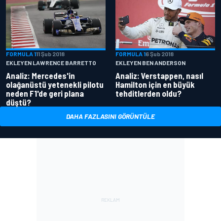
FORMULA 1
11 Şub 2018
FORMULA 1
6 Şub 2018
EKLEYEN LAWRENCE BARRETTO
EKLEYEN BEN ANDERSON
Analiz: Mercedes'in
Analiz: Verstappen, nasıl
olağanüstü yetenekli pilotu
Hamilton için en büyük
neden F1'de geri plana
tehditlerden oldu?
düştü?
DAHA FAZLASINI GÖRÜNTÜLE