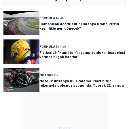
FORMULA 1
4 dk
Domenicali doğruladı: "Almanya Grand Prix'si
kesinlikle geri dönecek"
FORMULA 1
44 dk
Fittipaldi: "Hamilton'ın şampiyonluk mücadelesi
vermesini çok isterim"
MOTOGP
2 s
MotoGP Britanya GP sıralama: Martin tur
rekoruyla pole pozisyonunda, Toprak 22. sırada