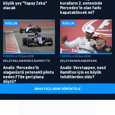
büyük şey "Yapay Zeka"
kuralların 2. senesinde
olacak
Mercedes'le olan farkı
kapatabilecek mi?
ÖZELLIK
ÖZELLIK
FORMULA 1
11 Şub 2018
FORMULA 1
6 Şub 2018
EKLEYEN LAWRENCE BARRETTO
EKLEYEN BEN ANDERSON
Analiz: Mercedes'in
Analiz: Verstappen, nasıl
olağanüstü yetenekli pilotu
Hamilton için en büyük
neden F1'de geri plana
tehditlerden oldu?
düştü?
DAHA FAZLASINI GÖRÜNTÜLE