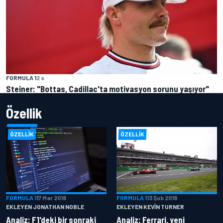
FORMULA 1
2 s
Steiner: "Bottas, Cadillac'ta motivasyon sorunu yaşıyor"
Özellik
ÖZELLIK
ÖZELLIK
FORMULA 1
17 Mar 2018
FORMULA 1
13 Şub 2018
EKLEYEN JONATHAN NOBLE
EKLEYEN KEVIN TURNER
Analiz: F1'deki bir sonraki
Analiz: Ferrari, yeni