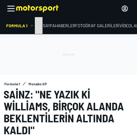
FORMULA 1
ANA SAYFA
HABERLER
FOTOĞRAF GALERILERI
VIDEOLA
Formula 1
Monako GP
SAINZ: "NE YAZIK KI
WILLIAMS, BIRÇOK ALANDA
BEKLENTILERIN ALTINDA
KALDI"