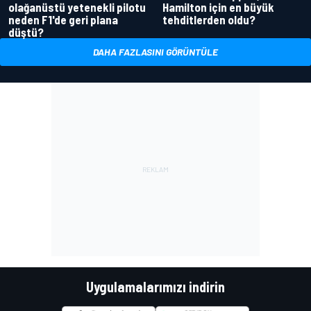
olağanüstü yetenekli pilotu
Hamilton için en büyük
neden F1'de geri plana
tehditlerden oldu?
düştü?
DAHA FAZLASINI GÖRÜNTÜLE
Uygulamalarımızı indirin