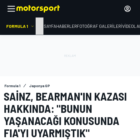
FORMULA 1
ANA SAYFA
HABERLER
FOTOĞRAF GALERILERI
VIDEOLA
Formula 1
Japonya GP
SAINZ, BEARMAN'IN KAZASI
HAKKINDA: "BUNUN
YAŞANACAĞI KONUSUNDA
FIA'YI UYARMIŞTIK"