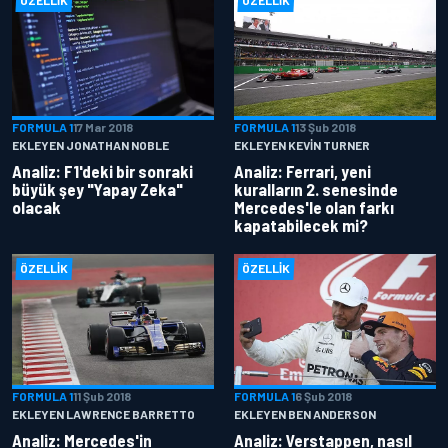
FORMULA 1
17 Mar 2018
FORMULA 1
13 Şub 2018
EKLEYEN JONATHAN NOBLE
EKLEYEN KEVIN TURNER
Analiz: F1'deki bir sonraki
Analiz: Ferrari, yeni
büyük şey "Yapay Zeka"
kuralların 2. senesinde
olacak
Mercedes'le olan farkı
kapatabilecek mi?
ÖZELLIK
ÖZELLIK
FORMULA 1
11 Şub 2018
FORMULA 1
6 Şub 2018
EKLEYEN LAWRENCE BARRETTO
EKLEYEN BEN ANDERSON
Analiz: Mercedes'in
Analiz: Verstappen, nasıl