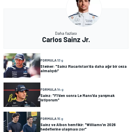
Daha fazlası
Carlos Sainz Jr.
FORMULA 1
3 g
Steiner: "Sainz Macaristan'da daha ağır bir ceza
almalıydı"
FORMULA 1
4 g
Sainz: "F1'den sonra Le Mans'da yarışmak
istiyorum"
FORMULA 1
5 g
Sainz ve Albon hemfikir: "Williams'ın 2026
hedeflerine ulaşması zor"