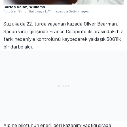
Carlos Sainz, Williams
Fotoğraf: Simon Galloway / LAT Images via Getty Images
Suzuka'da 22. turda yaşanan kazada Oliver Bearman,
Spoon virajı girişinde Franco Colapinto ile arasındaki hız
farkı nedeniyle kontrolünü kaybederek yaklaşık 50G'lik
bir darbe aldı.
Alpine pilotunun enerji geri kazanımı yaptığı sırada