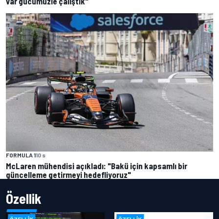
var gücümüzle çalıştık"
FORMULA 1
10 s
McLaren mühendisi açıkladı: "Bakü için kapsamlı bir
güncelleme getirmeyi hedefliyoruz"
Özellik
ÖZELLIK
ÖZELLIK