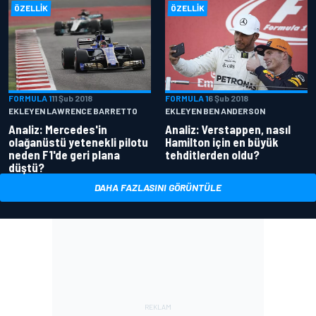
ÖZELLIK
ÖZELLIK
FORMULA 1
11 Şub 2018
FORMULA 1
6 Şub 2018
EKLEYEN LAWRENCE BARRETTO
EKLEYEN BEN ANDERSON
Analiz: Mercedes'in
Analiz: Verstappen, nasıl
olağanüstü yetenekli pilotu
Hamilton için en büyük
neden F1'de geri plana
tehditlerden oldu?
düştü?
DAHA FAZLASINI GÖRÜNTÜLE