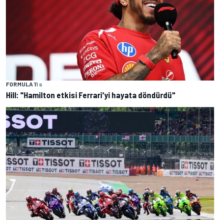
FORMULA 1
1 s
Hill: "Hamilton etkisi Ferrari'yi hayata döndürdü"