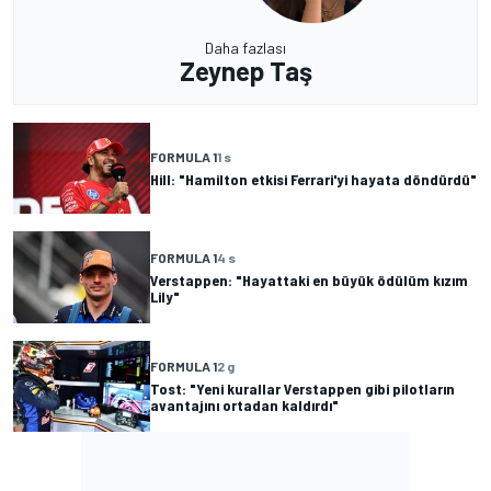
Daha fazlası
Zeynep Taş
FORMULA 1
1 s
Hill: "Hamilton etkisi Ferrari'yi hayata döndürdü"
FORMULA 1
4 s
Verstappen: "Hayattaki en büyük ödülüm kızım
Lily"
FORMULA 1
2 g
Tost: "Yeni kurallar Verstappen gibi pilotların
avantajını ortadan kaldırdı"