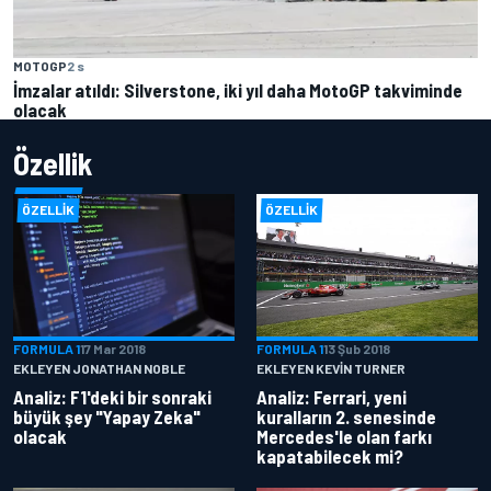
MOTOGP
2 s
İmzalar atıldı: Silverstone, iki yıl daha MotoGP takviminde
olacak
Özellik
ÖZELLIK
ÖZELLIK
FORMULA 1
17 Mar 2018
FORMULA 1
13 Şub 2018
EKLEYEN JONATHAN NOBLE
EKLEYEN KEVIN TURNER
Analiz: F1'deki bir sonraki
Analiz: Ferrari, yeni
büyük şey "Yapay Zeka"
kuralların 2. senesinde
olacak
Mercedes'le olan farkı
kapatabilecek mi?