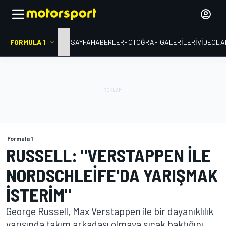
FORMULA 1
ANA SAYFA
HABERLER
FOTOĞRAF GALERILERI
VIDEOLA
Formula 1
RUSSELL: "VERSTAPPEN ILE
NORDSCHLEIFE'DA YARIŞMAK
ISTERIM"
George Russell, Max Verstappen ile bir dayanıklılık
yarışında takım arkadaşı olmaya sıcak baktığını