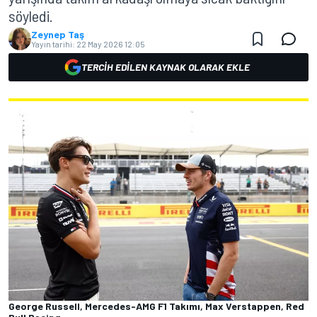
söyledi.
Zeynep Taş
Yayın tarihi:
22 May 2026 12:05
TERCIH EDILEN KAYNAK OLARAK EKLE
George Russell, Mercedes-AMG F1 Takımı, Max Verstappen, Red