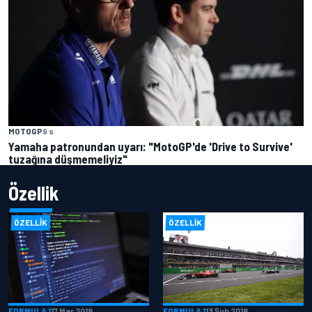
MOTOGP
9 s
Yamaha patronundan uyarı: "MotoGP'de 'Drive to Survive'
tuzağına düşmemeliyiz"
Özellik
ÖZELLIK
ÖZELLIK
FORMULA 1
17 Mar 2018
FORMULA 1
13 Şub 2018