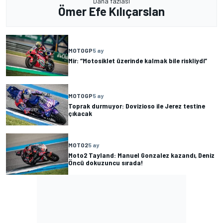
Daha fazlası
Ömer Efe Kılıçarslan
MOTOGP
5 ay
Mir: “Motosiklet üzerinde kalmak bile riskliydi”
MOTOGP
5 ay
Toprak durmuyor: Dovizioso ile Jerez testine
çıkacak
MOTO2
5 ay
Moto2 Tayland: Manuel Gonzalez kazandı, Deniz
Öncü dokuzuncu sırada!