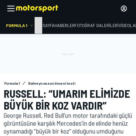
FORMULA 1
ANA SAYFA
HABERLER
FOTOĞRAF GALERILERI
VIDEOLA
Formula 1
Bahreyn sezon öncesi testi
RUSSELL: “UMARIM ELIMIZDE
BÜYÜK BIR KOZ VARDIR”
George Russell, Red Bull’un motor tarafındaki güçlü
görüntüsüne karşılık Mercedes’in de elinde henüz
oynamadığı “büyük bir koz” olduğunu umduğunu