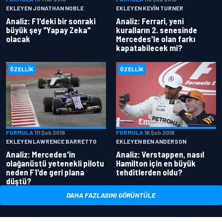
EKLEYEN JONATHAN NOBLE
EKLEYEN KEVIN TURNER
Analiz: F1'deki bir sonraki
Analiz: Ferrari, yeni
büyük şey "Yapay Zeka"
kuralların 2. senesinde
olacak
Mercedes'le olan farkı
kapatabilecek mi?
ÖZELLIK
ÖZELLIK
FORMULA 1
11 Şub 2018
FORMULA 1
6 Şub 2018
EKLEYEN LAWRENCE BARRETTO
EKLEYEN BEN ANDERSON
Analiz: Mercedes'in
Analiz: Verstappen, nasıl
olağanüstü yetenekli pilotu
Hamilton için en büyük
neden F1'de geri plana
tehditlerden oldu?
düştü?
DAHA FAZLASINI GÖRÜNTÜLE