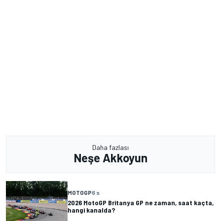
Daha fazlası
Neşe Akkoyun
MOTOGP
6 s
2026 MotoGP Britanya GP ne zaman, saat kaçta,
hangi kanalda?