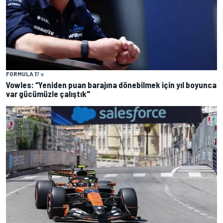
FORMULA 1
7 s
Vowles: “Yeniden puan barajına dönebilmek için yıl boyunca
var gücümüzle çalıştık"