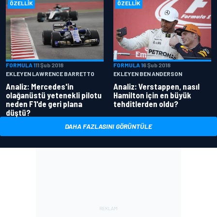
ÖZELLIK
ÖZELLIK
FORMULA 1
11 Şub 2018
FORMULA 1
6 Şub 2018
EKLEYEN LAWRENCE BARRETTO
EKLEYEN BEN ANDERSON
Analiz: Mercedes'in
Analiz: Verstappen, nasıl
olağanüstü yetenekli pilotu
Hamilton için en büyük
neden F1'de geri plana
tehditlerden oldu?
düştü?
DAHA FAZLASINI GÖRÜNTÜLE