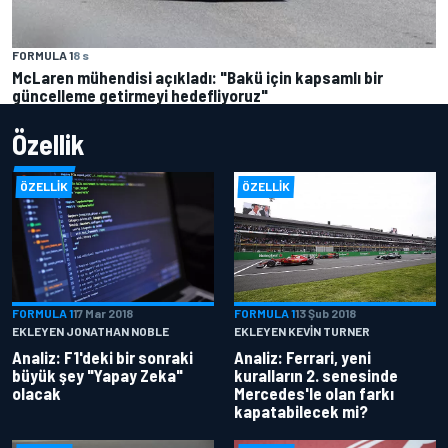
FORMULA 1
8 s
McLaren mühendisi açıkladı: "Bakü için kapsamlı bir
güncelleme getirmeyi hedefliyoruz"
Özellik
ÖZELLIK
ÖZELLIK
FORMULA 1
17 Mar 2018
FORMULA 1
13 Şub 2018
EKLEYEN JONATHAN NOBLE
EKLEYEN KEVIN TURNER
Analiz: F1'deki bir sonraki
Analiz: Ferrari, yeni
büyük şey "Yapay Zeka"
kuralların 2. senesinde
olacak
Mercedes'le olan farkı
kapatabilecek mi?