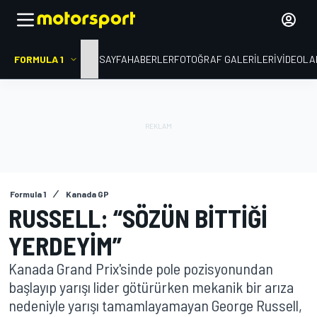
FORMULA 1
ANA SAYFA
HABERLER
FOTOĞRAF GALERILERI
VIDEOLA
Formula 1
Kanada GP
RUSSELL: “SÖZÜN BITTIĞI
YERDEYIM”
Kanada Grand Prix'sinde pole pozisyonundan
başlayıp yarışı lider götürürken mekanik bir arıza
nedeniyle yarışı tamamlayamayan George Russell,