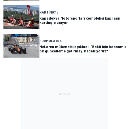
KARTING
7 s
Kapadokya Motorsporları Kompleksi kapılarını
kartingle açıyor
FORMULA 1
8 s
McLaren mühendisi açıkladı: "Bakü için kapsamlı
bir güncelleme getirmeyi hedefliyoruz"