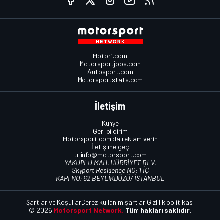
Motor1.com
Motorsportjobs.com
Autosport.com
Motorsportstats.com
İletişim
Künye
Geri bildirim
Motorsport.com'da reklam verin
İletişime geç
tr.info@motorsport.com
YAKUPLU MAH. HÜRRİYET BLV.
Skyport Residence NO: 1 İÇ
KAPI NO: 62 BEYLİKDÜZÜ/ İSTANBUL
Şartlar ve Koşullar
Çerez kullanım şartları
Gizlilik politikası
© 2026
Motorsport Network.
Tüm hakları saklıdır.