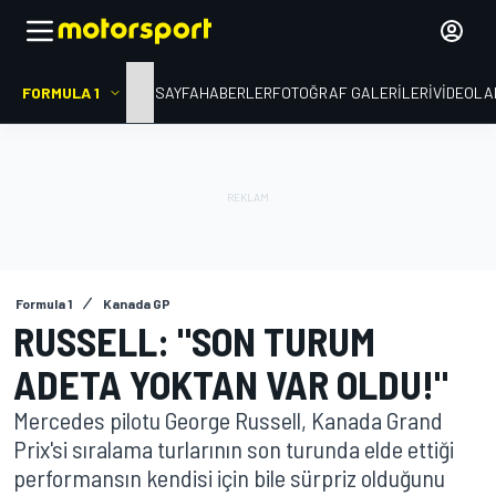
FORMULA 1
ANA SAYFA
HABERLER
FOTOĞRAF GALERILERI
VIDEOLA
Formula 1
Kanada GP
RUSSELL: "SON TURUM
ADETA YOKTAN VAR OLDU!"
Mercedes pilotu George Russell, Kanada Grand
Prix'si sıralama turlarının son turunda elde ettiği
performansın kendisi için bile sürpriz olduğunu