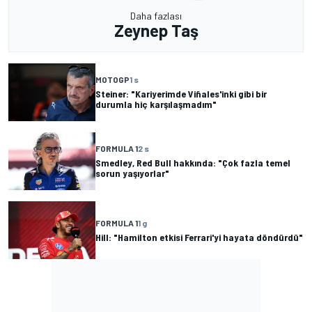
Daha fazlası
Zeynep Taş
MOTOGP
1 s
Steiner: "Kariyerimde Viñales'inki gibi bir
durumla hiç karşılaşmadım"
FORMULA 1
2 s
Smedley, Red Bull hakkında: "Çok fazla temel
sorun yaşıyorlar"
FORMULA 1
1 g
Hill: "Hamilton etkisi Ferrari'yi hayata döndürdü"