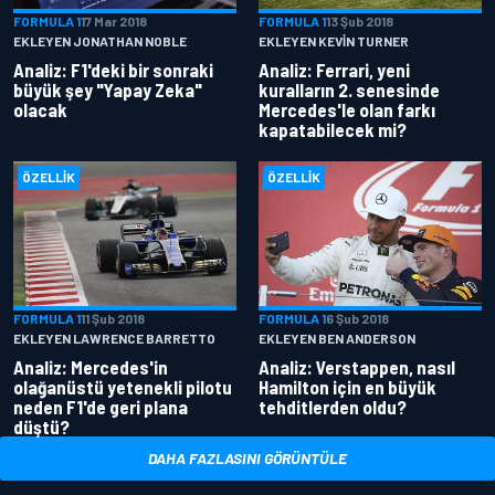
FORMULA 1
17 Mar 2018
FORMULA 1
13 Şub 2018
EKLEYEN JONATHAN NOBLE
EKLEYEN KEVIN TURNER
Analiz: F1'deki bir sonraki
Analiz: Ferrari, yeni
büyük şey "Yapay Zeka"
kuralların 2. senesinde
olacak
Mercedes'le olan farkı
kapatabilecek mi?
ÖZELLIK
ÖZELLIK
FORMULA 1
11 Şub 2018
FORMULA 1
6 Şub 2018
EKLEYEN LAWRENCE BARRETTO
EKLEYEN BEN ANDERSON
Analiz: Mercedes'in
Analiz: Verstappen, nasıl
olağanüstü yetenekli pilotu
Hamilton için en büyük
neden F1'de geri plana
tehditlerden oldu?
düştü?
DAHA FAZLASINI GÖRÜNTÜLE