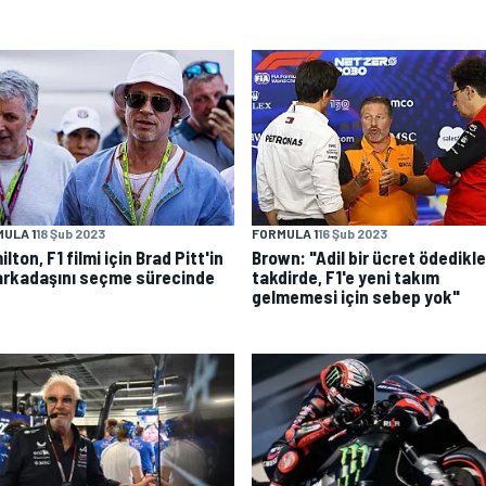
ULA 1
18 Şub 2023
FORMULA 1
16 Şub 2023
lton, F1 filmi için Brad Pitt'in
Brown: "Adil bir ücret ödedikle
 arkadaşını seçme sürecinde
takdirde, F1'e yeni takım
gelmemesi için sebep yok"