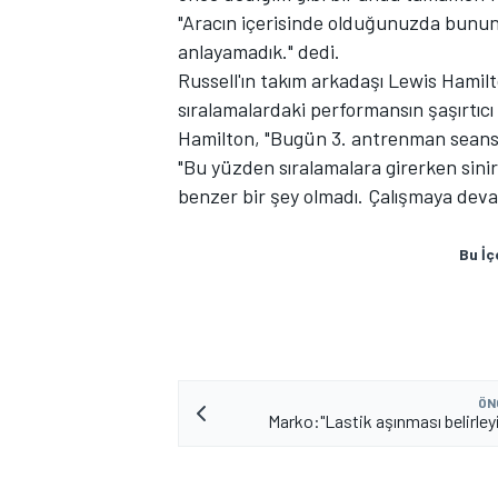
"Aracın içerisinde olduğunuzda bunun 
anlayamadık." dedi.
Russell'ın takım arkadaşı Lewis Hami
sıralamalardaki performansın şaşırtıcı
Hamilton, "Bugün 3. antrenman seansı
"Bu yüzden sıralamalara girerken sinir
benzer bir şey olmadı. Çalışmaya deva
MOTOSİKLET
Bu İç
ÖN
Marko:"Lastik aşınması belirley