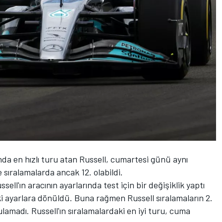
a en hızlı turu atan Russell, cumartesi günü aynı
sıralamalarda ancak 12. olabildi.
l'ın aracının ayarlarında test için bir değişiklik yaptı
ki ayarlara dönüldü. Buna rağmen Russell sıralamaların 2.
amadı. Russell'ın sıralamalardaki en iyi turu, cuma