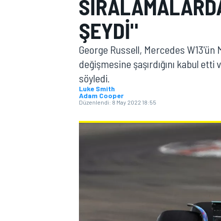
SIRALAMALARDA
MOTOGP
ŞEYDI"
George Russell, Mercedes W13'ün M
değişmesine şaşırdığını kabul etti 
söyledi.
Luke Smith
Adam Cooper
Düzenlendi:
8 May 2022 18:55
WORLD SUPERBIKE