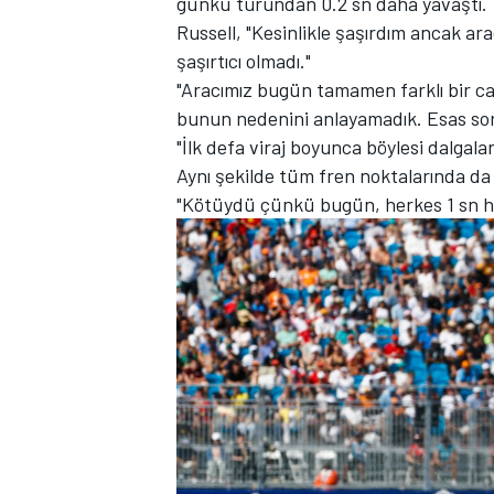
günkü turundan 0.2 sn daha yavaştı.
Russell, "Kesinlikle şaşırdım ancak ar
şaşırtıcı olmadı."
"Aracımız bugün tamamen farklı bir c
bunun nedenini anlayamadık. Esas s
TÜRK SPORCULAR
"İlk defa viraj boyunca böylesi dalgala
Aynı şekilde tüm fren noktalarında da z
"Kötüydü çünkü bugün, herkes 1 sn hı