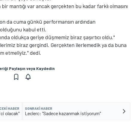
bir mantığı var ancak gerçekten bu kadar farklı olmasını
lton da cuma günkü performansın ardından
 olduğunu kabul etti.
nda oldukça geriye düşmemiz biraz şaşırtıcı oldu."
lerimiz biraz gergindi. Gerçekten ilerlemedik ya da buna
m etmeliyiz." dedi.
eriği Paylaşın veya Kaydedin
CEKI HABER
SONRAKI HABER
ici olacak"
Leclerc: "Sadece kazanmak istiyorum"