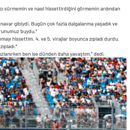
acı sürmemin ve nasıl hissettirdiğini görmemin ardından
anavar gibiydi. Bugün çok fazla dalgalanma yaşadık ve
orunumuz buydu."
nmayı hissettim. 4. ve 5. virajlar boyunca zıpladı durdu.
ıpladı."
zlanırken ben ise dünden daha yavaştım." dedi.