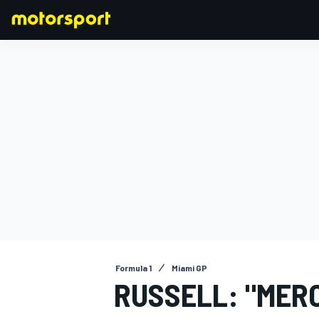
FORMULA 1
Formula 1
Miami GP
RUSSELL: "MERC