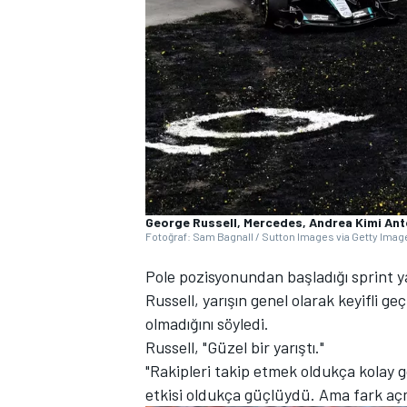
WRC
George Russell, Mercedes, Andrea Kimi Ant
Fotoğraf: Sam Bagnall / Sutton Images via Getty Imag
Pole pozisyonundan başladığı sprint ya
Russell, yarışın genel olarak keyifli 
olmadığını söyledi.
Russell, "Güzel bir yarıştı."
"Rakipleri takip etmek oldukça kolay 
etkisi oldukça güçlüydü. Ama fark aç