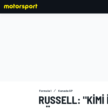
FORMULA 1
Formula 1
Kanada GP
RUSSELL: "KIMI 