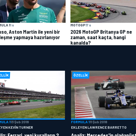
ULA 1
1 s
MOTOGP
17 s
so, Aston Martin ile yeni bir
2026 MotoGP Britanya GP ne
leşme yapmaya hazırlanıyor
zaman, saat kaçta, hangi
kanalda?
ELLIK
ÖZELLIK
MULA 1
13 Şub 2018
FORMULA 1
11 Şub 2018
EYEN KEVIN TURNER
EKLEYEN LAWRENCE BARRETTO
iz: Ferrari, yeni kuralların 2.
Analiz: Mercedes'in olağanüs