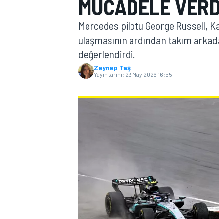
MÜCADELE VERD
MOTOGP
Mercedes pilotu George Russell, Ka
ulaşmasının ardından takım arkadaş
değerlendirdi.
Zeynep Taş
Yayın tarihi:
23 May 2026 16:55
WORLD SUPERBIKE