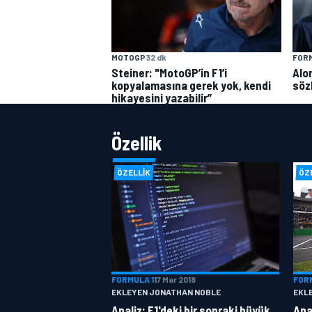
MOTOGP
32 dk
FORM
Steiner: "MotoGP’in F1’i
Alon
kopyalamasına gerek yok, kendi
söz
hikayesini yazabilir”
Özellik
ÖZELLIK
ÖZ
FORMULA 1
17 Mar 2018
FOR
EKLEYEN JONATHAN NOBLE
EKL
Analiz: F1'deki bir sonraki büyük
Anal