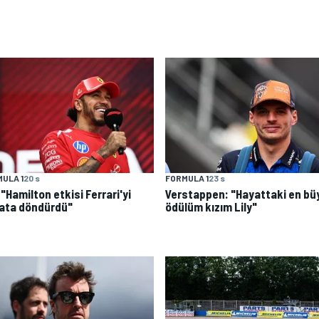
ULA 1
20 s
FORMULA 1
23 s
: "Hamilton etkisi Ferrari'yi
Verstappen: "Hayattaki en bü
ata döndürdü"
ödülüm kızım Lily"