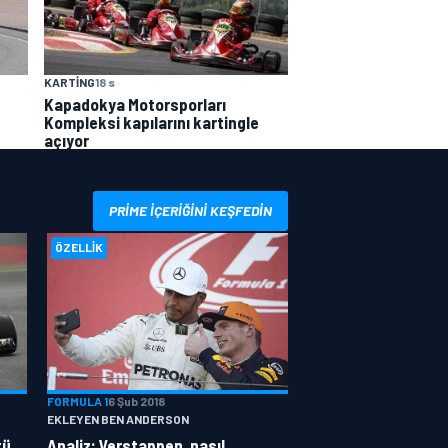
KARTING
18 s
Kapadokya Motorsporları
Kompleksi kapılarını kartingle
açıyor
PRIME IÇERIĞINI KEŞFEDIN
ÖZELLIK
FORMULA 1
6 Şub 2018
EKLEYEN BEN ANDERSON
tü
Analiz: Verstappen, nasıl