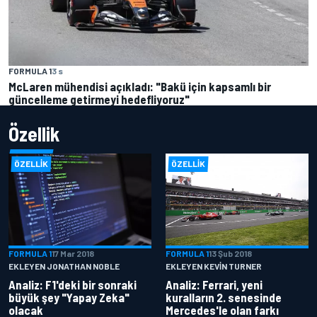
FORMULA 1
3 s
McLaren mühendisi açıkladı: "Bakü için kapsamlı bir
güncelleme getirmeyi hedefliyoruz"
Özellik
ÖZELLIK
ÖZELLIK
FORMULA 1
17 Mar 2018
FORMULA 1
13 Şub 2018
EKLEYEN JONATHAN NOBLE
EKLEYEN KEVIN TURNER
Analiz: F1'deki bir sonraki
Analiz: Ferrari, yeni
büyük şey "Yapay Zeka"
kuralların 2. senesinde
olacak
Mercedes'le olan farkı