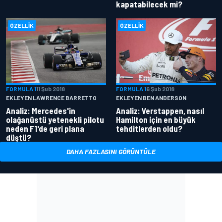
kapatabilecek mi?
ÖZELLIK
ÖZELLIK
FORMULA 1
11 Şub 2018
FORMULA 1
6 Şub 2018
EKLEYEN LAWRENCE BARRETTO
EKLEYEN BEN ANDERSON
Analiz: Mercedes'in
Analiz: Verstappen, nasıl
olağanüstü yetenekli pilotu
Hamilton için en büyük
neden F1'de geri plana
tehditlerden oldu?
düştü?
DAHA FAZLASINI GÖRÜNTÜLE