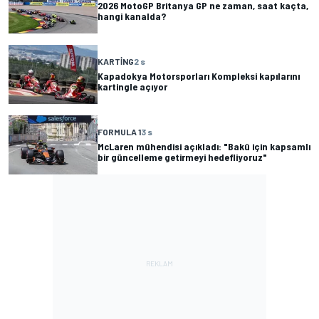
2026 MotoGP Britanya GP ne zaman, saat kaçta,
hangi kanalda?
KARTING
2 s
Kapadokya Motorsporları Kompleksi kapılarını
kartingle açıyor
FORMULA 1
3 s
McLaren mühendisi açıkladı: "Bakü için kapsamlı
bir güncelleme getirmeyi hedefliyoruz"