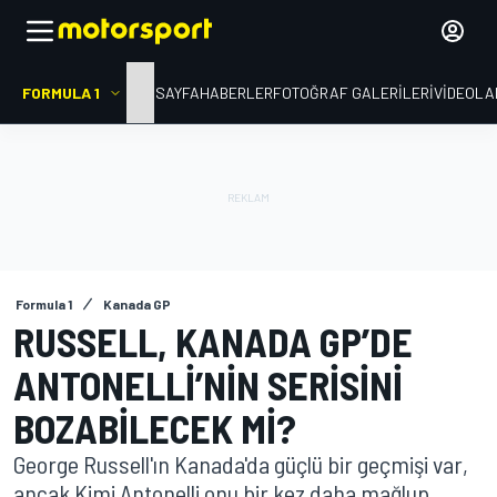
FORMULA 1
ANA SAYFA
HABERLER
FOTOĞRAF GALERILERI
VIDEOLA
Formula 1
Kanada GP
RUSSELL, KANADA GP’DE
ANTONELLI’NIN SERISINI
BOZABILECEK MI?
George Russell'ın Kanada'da güçlü bir geçmişi var,
ancak Kimi Antonelli onu bir kez daha mağlup