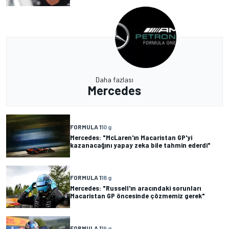
Daha fazlası
Mercedes
FORMULA 1
10 g
Mercedes: "McLaren'ın Macaristan GP'yi
kazanacağını yapay zeka bile tahmin ederdi"
FORMULA 1
18 g
Mercedes: "Russell'ın aracındaki sorunları
Macaristan GP öncesinde çözmemiz gerek"
FORMULA 1
19 g