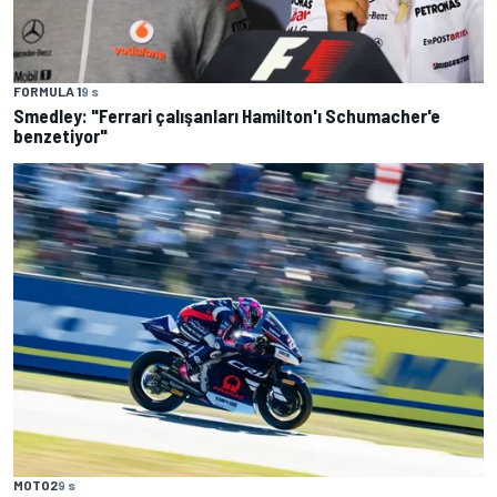
FORMULA 1
9 s
Smedley: "Ferrari çalışanları Hamilton'ı Schumacher'e
benzetiyor"
MOTO2
9 s