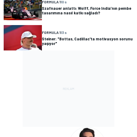
FORMULA 1
10 s
Szafnauer anlattı: Wolff, Force India’nın pembe
tasarımına nasıl katkı sağladı?
FORMULA 1
13 s
Steiner: "Bottas, Cadillac'ta motivasyon sorunu
yaşıyor"