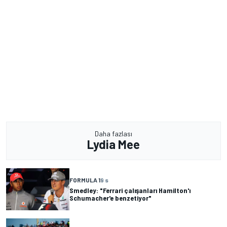
Daha fazlası
Lydia Mee
FORMULA 1
9 s
Smedley: "Ferrari çalışanları Hamilton'ı
Schumacher'e benzetiyor"