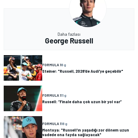
Daha fazlası
George Russell
FORMULA 1
8 g
Steiner: "Russell, 2028'de Audi'ye geçebilir"
FORMULA 1
11 g
Russell: “Finale daha çok uzun bir yol var”
FORMULA 1
18 g
Montoya: "Russell'ın yaşadığı zor dönem uzun
vadede ona fayda sağlayacak"