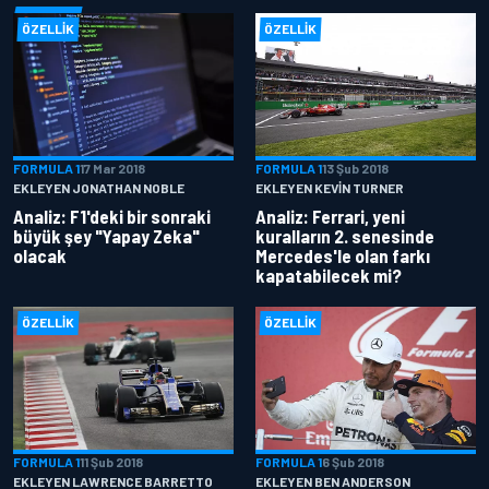
ÖZELLIK
ÖZELLIK
FORMULA 1
17 Mar 2018
FORMULA 1
13 Şub 2018
EKLEYEN JONATHAN NOBLE
EKLEYEN KEVIN TURNER
Analiz: F1'deki bir sonraki
Analiz: Ferrari, yeni
büyük şey "Yapay Zeka"
kuralların 2. senesinde
olacak
Mercedes'le olan farkı
kapatabilecek mi?
ÖZELLIK
ÖZELLIK
FORMULA 1
11 Şub 2018
FORMULA 1
6 Şub 2018
EKLEYEN LAWRENCE BARRETTO
EKLEYEN BEN ANDERSON