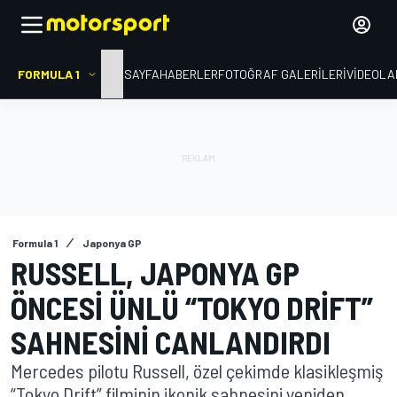
FORMULA 1
ANA SAYFA
HABERLER
FOTOĞRAF GALERILERI
VIDEOLA
Formula 1
Japonya GP
RUSSELL, JAPONYA GP
ÖNCESI ÜNLÜ “TOKYO DRIFT”
SAHNESINI CANLANDIRDI
Mercedes pilotu Russell, özel çekimde klasikleşmiş
“Tokyo Drift” filminin ikonik sahnesini yeniden