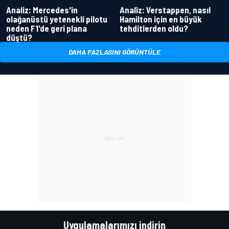
Analiz: Mercedes'in
Analiz: Verstappen, nasıl
olağanüstü yetenekli pilotu
Hamilton için en büyük
neden F1'de geri plana
tehditlerden oldu?
düştü?
DAHA FAZLASINI GÖRÜNTÜLE
Uygulamalarımızı indirin