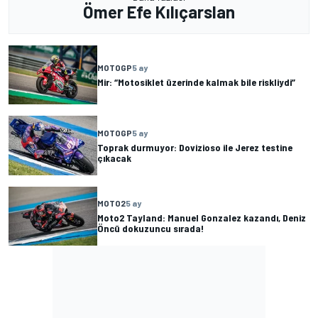
Ömer Efe Kılıçarslan
MOTOGP
5 ay
Mir: “Motosiklet üzerinde kalmak bile riskliydi”
MOTOGP
5 ay
Toprak durmuyor: Dovizioso ile Jerez testine
çıkacak
MOTO2
5 ay
Moto2 Tayland: Manuel Gonzalez kazandı, Deniz
Öncü dokuzuncu sırada!