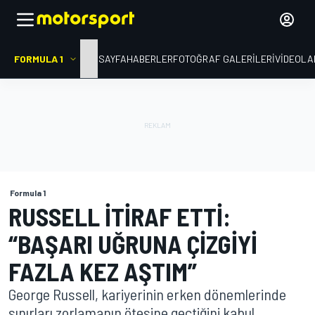
FORMULA 1
ANA SAYFA
HABERLER
FOTOĞRAF GALERILERI
VIDEOLA
Formula 1
RUSSELL ITIRAF ETTI:
“BAŞARI UĞRUNA ÇIZGIYI
FAZLA KEZ AŞTIM”
George Russell, kariyerinin erken dönemlerinde
sınırları zorlamanın ötesine geçtiğini kabul