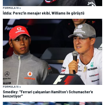
FORMULA 1
8 s
İddia: Perez’in menajer ekibi, Williams ile görüştü
FORMULA 1
9 s
Smedley: "Ferrari çalışanları Hamilton'ı Schumacher'e
benzetiyor"