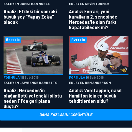
EKLEYEN JONATHAN NOBLE
EKLEYEN KEVIN TURNER
Analiz: F1'deki bir sonraki
Analiz: Ferrari, yeni
büyük şey "Yapay Zeka"
kuralların 2. senesinde
olacak
Mercedes'le olan farkı
kapatabilecek mi?
ÖZELLIK
ÖZELLIK
FORMULA 1
11 Şub 2018
FORMULA 1
6 Şub 2018
EKLEYEN LAWRENCE BARRETTO
EKLEYEN BEN ANDERSON
Analiz: Mercedes'in
Analiz: Verstappen, nasıl
olağanüstü yetenekli pilotu
Hamilton için en büyük
neden F1'de geri plana
tehditlerden oldu?
düştü?
DAHA FAZLASINI GÖRÜNTÜLE