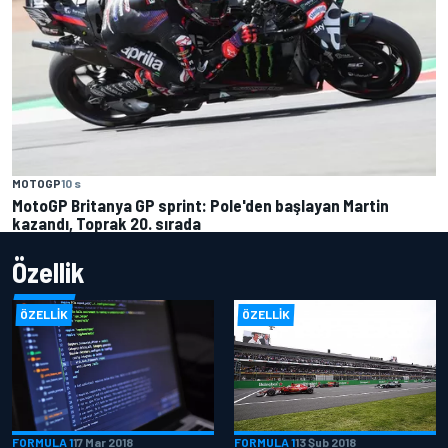
MOTOGP
10 s
MotoGP Britanya GP sprint: Pole'den başlayan Martin
kazandı, Toprak 20. sırada
Özellik
ÖZELLIK
ÖZELLIK
FORMULA 1
17 Mar 2018
FORMULA 1
13 Şub 2018