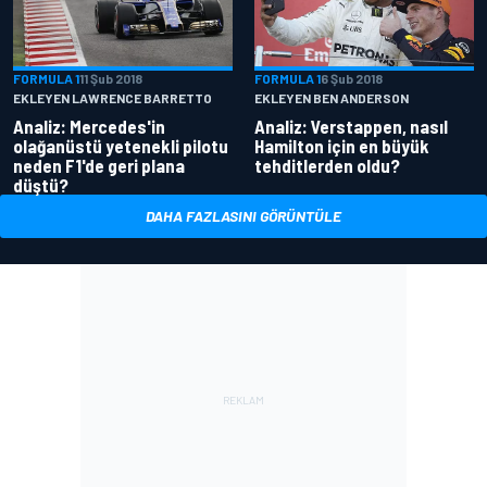
FORMULA 1
11 Şub 2018
FORMULA 1
6 Şub 2018
EKLEYEN LAWRENCE BARRETTO
EKLEYEN BEN ANDERSON
Analiz: Mercedes'in
Analiz: Verstappen, nasıl
olağanüstü yetenekli pilotu
Hamilton için en büyük
neden F1'de geri plana
tehditlerden oldu?
düştü?
DAHA FAZLASINI GÖRÜNTÜLE