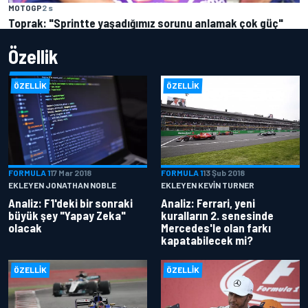
MOTOGP
2 s
Toprak: "Sprintte yaşadığımız sorunu anlamak çok güç"
Özellik
ÖZELLIK
ÖZELLIK
FORMULA 1
17 Mar 2018
FORMULA 1
13 Şub 2018
EKLEYEN JONATHAN NOBLE
EKLEYEN KEVIN TURNER
Analiz: F1'deki bir sonraki
Analiz: Ferrari, yeni
büyük şey "Yapay Zeka"
kuralların 2. senesinde
olacak
Mercedes'le olan farkı
kapatabilecek mi?
ÖZELLIK
ÖZELLIK