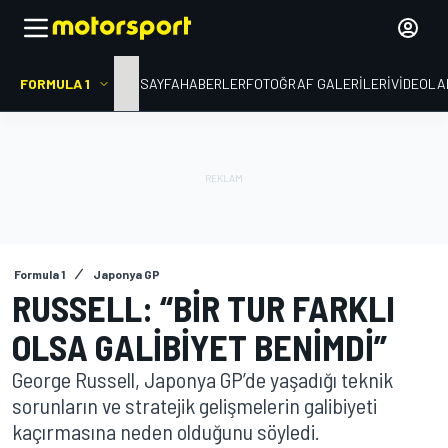
FORMULA 1
ANA SAYFA
HABERLER
FOTOĞRAF GALERILERI
VIDEOLA
Formula 1
Japonya GP
RUSSELL: “BIR TUR FARKLI
OLSA GALIBIYET BENIMDI”
George Russell, Japonya GP’de yaşadığı teknik
sorunların ve stratejik gelişmelerin galibiyeti
kaçırmasına neden olduğunu söyledi.