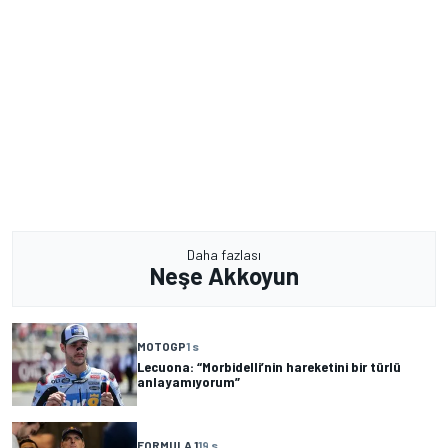
Daha fazlası
Neşe Akkoyun
MOTOGP
1 s
Lecuona: “Morbidelli’nin hareketini bir türlü
anlayamıyorum”
FORMULA 1
19 s