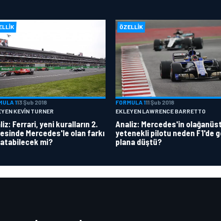
ELLIK
ÖZELLIK
MULA 1
13 Şub 2018
FORMULA 1
11 Şub 2018
EYEN KEVIN TURNER
EKLEYEN LAWRENCE BARRETTO
iz: Ferrari, yeni kuralların 2.
Analiz: Mercedes'in olağanüs
esinde Mercedes'le olan farkı
yetenekli pilotu neden F1'de g
atabilecek mi?
plana düştü?