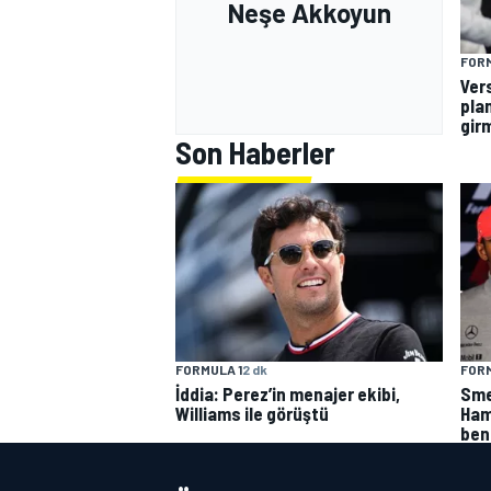
Neşe Akkoyun
FORM
Ver
plan
gir
Son Haberler
FORMULA 1
2 dk
FORM
İddia: Perez’in menajer ekibi,
Smed
Williams ile görüştü
Ham
ben