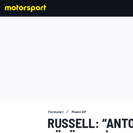
FORMULA 1
Formula 1
Miami GP
RUSSELL: “ANTO