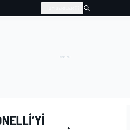
TÜM SERILER
NELLI’YI