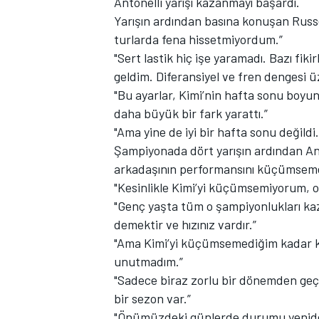
Antonelli yarışı kazanmayı başardı.
Yarışın ardından basına konuşan Russell,
turlarda fena hissetmiyordum.”
"Sert lastik hiç işe yaramadı. Bazı fi
geldim. Diferansiyel ve fren dengesi ü
TÜRK SPORCULAR
"Bu ayarlar, Kimi’nin hafta sonu boyu
daha büyük bir fark yarattı.”
"Ama yine de iyi bir hafta sonu değildi
Şampiyonada dört yarışın ardından Ant
arkadaşının performansını küçümsemed
"Kesinlikle Kimi’yi küçümsemiyorum, o h
"Genç yaşta tüm o şampiyonlukları kaz
demektir ve hızınız vardır.”
"Ama Kimi’yi küçümsemediğim kadar ke
unutmadım.”
"Sadece biraz zorlu bir dönemden g
bir sezon var.”
"Önümüzdeki günlerde durumu yeniden