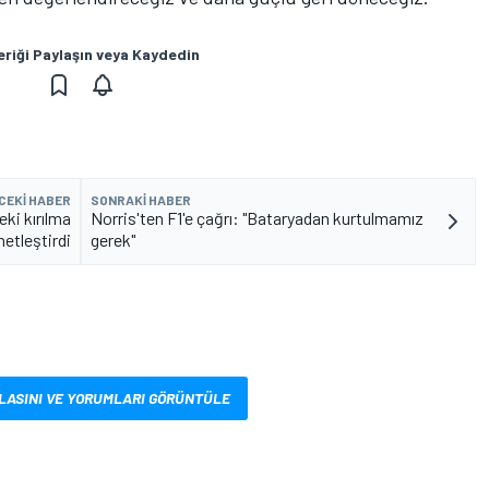
eriği Paylaşın veya Kaydedin
CEKI HABER
SONRAKI HABER
eki kırılma
Norris'ten F1'e çağrı: "Bataryadan kurtulmamız
netleştirdi
gerek"
LASINI VE YORUMLARI GÖRÜNTÜLE