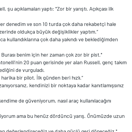
 şu açıklamaları yaptı: "Zor bir yarıştı. Açıkçası ilk
kirler denedim ve son 10 turda çok daha rekabetçi hale
zerinde oldukça büyük değişiklikler yaptım.”
nca kullandıklarına çok daha yakındı ve beklediğimden
. Burası benim için her zaman çok zor bir pist."
onelli’nin 20 puan gerisinde yer alan Russell, genç takım
iğini de vurguladı.
arika bir pilot. İlk günden beri hızlı.”
anıyorsanız, kendinizi bir noktaya kadar kanıtlamışsınız
ndime de güveniyorum, nasıl araç kullanılacağını
eçiyorum ama bu henüz dördüncü yarış. Önümüzde uzun
 değerlendireceğiz ve daha güçlü geri döneceğiz."