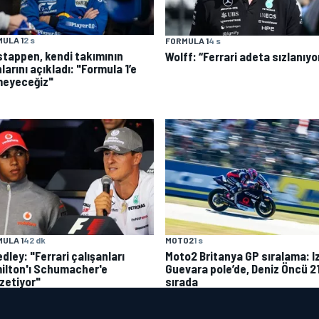
ULA 1
2 s
FORMULA 1
4 s
stappen, kendi takımının
Wolff: “Ferrari adeta sızlanıyo
larını açıkladı: "Formula 1’e
meyeceğiz"
ULA 1
42 dk
MOTO2
1 s
ley: "Ferrari çalışanları
Moto2 Britanya GP sıralama: I
ilton'ı Schumacher'e
Guevara pole’de, Deniz Öncü 21
zetiyor"
sırada