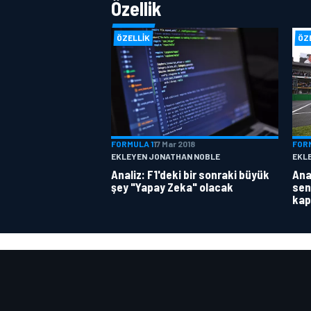
Özellik
ÖZELLIK
ÖZ
FORMULA 1
17 Mar 2018
FOR
EKLEYEN JONATHAN NOBLE
EKL
Analiz: F1'deki bir sonraki büyük
Anal
şey "Yapay Zeka" olacak
sen
kap