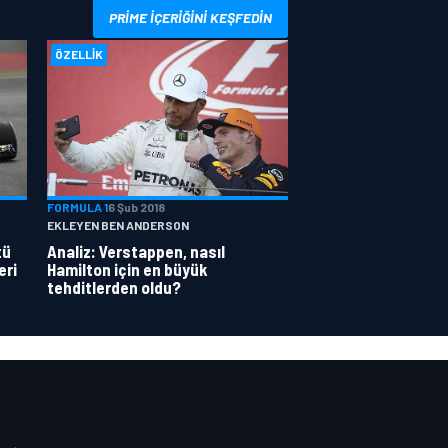
PRIME IÇERIĞINI KEŞFEDIN
ÖZELLIK
FORMULA 1
6 Şub 2018
EKLEYEN BEN ANDERSON
tü
Analiz: Verstappen, nasıl
eri
Hamilton için en büyük
tehditlerden oldu?