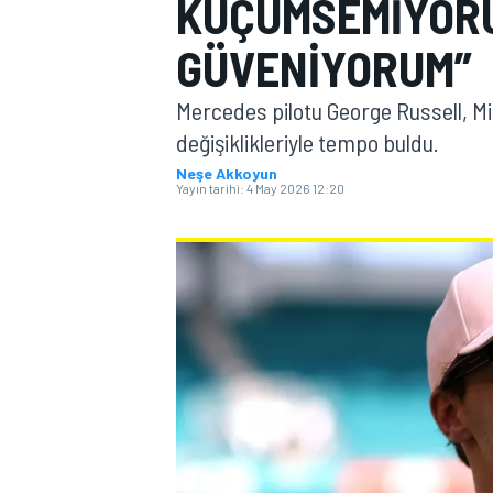
KÜÇÜMSEMIYORU
MOTOGP
GÜVENIYORUM”
Mercedes pilotu George Russell, M
değişiklikleriyle tempo buldu.
Neşe Akkoyun
Yayın tarihi:
4 May 2026 12:20
WORLD SUPERBIKE