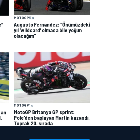
MOTOGP
5 s
Augusto Fernandez: “Önümüzdeki
r”
yıl ‘wildcard’ olmasa bile yoğun
olacağım”
MOTOGP
1 s
MotoGP Britanya GP sprint:
zan
Pole'den başlayan Martin kazandı,
.
Toprak 20. sırada