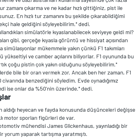
zamanı çıkarma ve ne kadar hızlı gittiğiniz, pist ile
rsunuz. En hızlı tur zamanını bu şekilde çıkarabildiğimi
çi hale geldiğini söyleyebilirim." dedi.
ullandıkları simülatörle kıyaslanabilecek seviyeye geldi mi?
aları gibi, gerçeğe kıyasla görüntü ve hissiyat açısından
uda simülasyonlar mükemmele yakın çünkü F1 takımları
lü yükseltiyi ve camber açılarını biliyorlar. F1 oyununda bu
ık çoğu pistin çok yakın olduğunu söyleyebilirim."
eylerde bile bir oran vermek zor. Ancak ben her zaman, F1
 civarında benzediğini söyledim. Evde oynadığımız
di ise onlar da %50'nin üzerinde." dedi.
şlar
an aldığı heyecan ve fayda konusunda düşünceleri değişse
 motor sporları figürleri de var.
 otomotiv mühendisi James Glickenhaus, yayınladığı bir
bir yorum yaparak tartışma yaratmıştı.