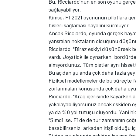
Bu, Ricciardo'nun en son oyunu gerçe
sağlayabiliyor.
Kimse, F1 2021 oyununun pilotlara gerç
hisleri sağlaması hayalini kurmuyor.
Ancak Ricciardo, oyunda gerçek hayatta
yansıtılan noktaların olduğunu düşün
Ricciardo, "Biraz eskiyi düşünürsek 
vardı. Joystick ile oynarken, bordürde
almıyordunuz. Tüm pistler aynı hissett
Bu açıdan şu anda çok daha fazla şey 
Fiziksel modellemeler de bu süreçte faz
zorlanmaları konusunda çok daha uyu
Ricciardo, "Araç içerisinde kayarken a
yakalayabiliyorsunuz ancak eskiden 
ya da %0 yol tutuşu oluyordu. Yani hiç
"Şimdi ise, F1'de de tur zamanının çoğ
basabilirseniz, arkadan itişli olduğu içi
"Video oyunlarında eskiden ise geç fre