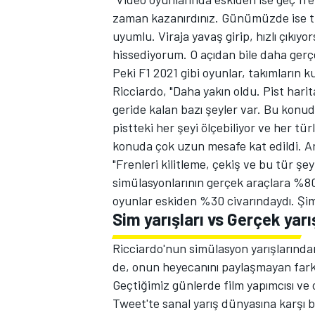
zaman kazanırdınız. Günümüzde ise tur 
uyumlu. Viraja yavaş girip, hızlı çıkıyo
hissediyorum. O açıdan bile daha gerçek
Peki F1 2021 gibi oyunlar, takımların k
Ricciardo, "Daha yakın oldu. Pist harit
geride kalan bazı şeyler var. Bu kon
pistteki her şeyi ölçebiliyor ve her tür
konuda çok uzun mesafe kat edildi. Art
"Frenleri kilitleme, çekiş ve bu tür ş
simülasyonlarının gerçek araçlara %80
oyunlar eskiden %30 civarındaydı. Şim
Sim yarışları vs Gerçek yarı
Ricciardo'nun simülasyon yarışlarınd
de, onun heyecanını paylaşmayan farklı
Geçtiğimiz günlerde film yapımcısı ve
Tweet'te sanal yarış dünyasına karşı 