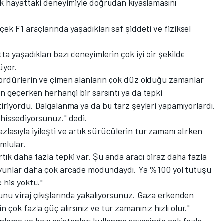
k hayattaki deneyimiyle doğrudan kıyaslamasını
ek F1 araçlarında yaşadıkları saf şiddeti ve fiziksel
 yaşadıkları bazı deneyimlerin çok iyi bir şekilde
üyor.
bordürlerin ve çimen alanların çok düz olduğu zamanlar
n geçerken herhangi bir sarsıntı ya da tepki
iriyordu. Dalgalanma ya da bu tarz şeyleri yapamıyorlardı.
hissediyorsunuz." dedi.
lasıyla iyileşti ve artık sürücülerin tur zamanı alırken
mlular.
rtık daha fazla tepki var. Şu anda aracı biraz daha fazla
oyunlar daha çok arcade modundaydı. Ya %100 yol tutuşu
 his yoktu."
unu viraj çıkışlarında yakalıyorsunuz. Gaza erkenden
n çok fazla güç alırsınız ve tur zamanınız hızlı olur."
nleme ve bazı asistanları kullanma sayesinde çok fazla