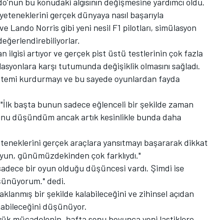
o'nun bu konudaki algısının değişmesine yardımcı oldu.
 yeteneklerini gerçek dünyaya nasıl başarıyla
e Lando Norris gibi yeni nesil F1 pilotları, simülasyon
değerlendirebiliyorlar.
n ilgisi artıyor ve gerçek pist üstü testlerinin çok fazla
ülasyonlara karşı tutumunda değişiklik olmasını sağladı.
sistemi kurdurmayı ve bu sayede oyunlardan fayda
"İlk başta bunun sadece eğlenceli bir şekilde zaman
uğunu düşündüm ancak artık kesinlikle bunda daha
yeteneklerini gerçek araçlara yansıtmayı başararak dikkat
 oyun, günümüzdekinden çok farklıydı."
dece bir oyun olduğu düşüncesi vardı. Şimdi ise
şünüyorum." dedi.
klanmış bir şekilde kalabileceğini ve zihinsel açıdan
nabileceğini düşünüyor.
büyük mücadelenin, hafta sonu boyunca yeni lastiklere