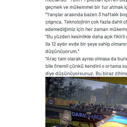
geçmek ve mükemmel bir tur atmak iç
"Yarışlar arasında bazen 3 haftalık b
çılgınca. Teknolojinin çok fazla dahil
edemediğimiz için her zaman mükemme
"Bu yüzden kesinlikle daha açık fikirl
ila 12 aydır evde bir şeye sahip olmanı
düşünüyorum."
"Araç tam olarak aynısı olmasa da b
bile önemli çünkü kendini o ortama s
diye düşünüyorsunuz. Bu biraz zihinse