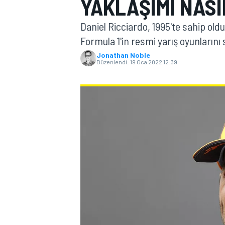
YAKLAŞIMI NASI
MOTOGP
Daniel Ricciardo, 1995'te sahip old
Formula 1'in resmi yarış oyunlarını 
Jonathan Noble
Düzenlendi:
19 Oca 2022 12:39
WORLD SUPERBIKE