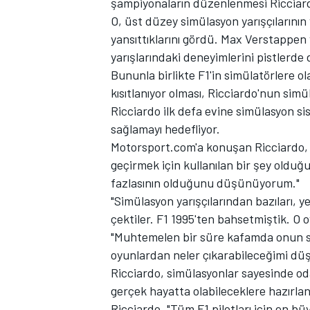
şampiyonaların düzenlenmesi Ricciard
O, üst düzey simülasyon yarışçılarının
yansıttıklarını gördü. Max Verstappen v
yarışlarındaki deneyimlerini pistlerde 
Bununla birlikte F1'in simülatörlere ola
TÜRK SPORCULAR
kısıtlanıyor olması, Ricciardo'nun sim
Ricciardo ilk defa evine simülasyon 
sağlamayı hedefliyor.
Motorsport.com'a konuşan Ricciardo, 
geçirmek için kullanılan bir şey old
fazlasının olduğunu düşünüyorum."
"Simülasyon yarışçılarından bazıları, 
çektiler. F1 1995'ten bahsetmiştik. O
"Muhtemelen bir süre kafamda onun sa
oyunlardan neler çıkarabileceğimi dü
Ricciardo, simülasyonlar sayesinde oda
gerçek hayatta olabileceklere hazırla
Ricciardo, "Tüm F1 pilotları için en 