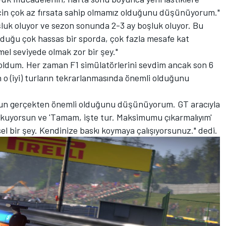
in çok az fırsata sahip olmamız olduğunu düşünüyorum."
oşluk oluyor ve sezon sonunda 2-3 ay boşluk oluyor. Bu
 olduğu çok hassas bir sporda, çok fazla mesafe kat
l seviyede olmak zor bir şey."
i oldum. Her zaman F1 simülatörlerini sevdim ancak son 6
n o (iyi) turların tekrarlanmasında önemli olduğunu
unun gerçekten önemli olduğunu düşünüyorum. GT aracıyla
okuyorsun ve 'Tamam, işte tur. Maksimumu çıkarmalıyım'
l bir şey. Kendinize baskı koymaya çalışıyorsunuz." dedi.