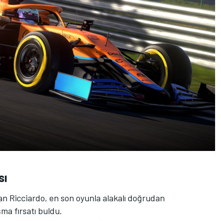
sı
an Ricciardo, en son oyunla alakalı doğrudan
şma fırsatı buldu.