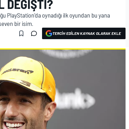
L DEĞIŞTI?
uğu PlayStation'da oynadığı ilk oyundan bu yana
seven bir isim.
TERCIH EDILEN KAYNAK OLARAK EKLE