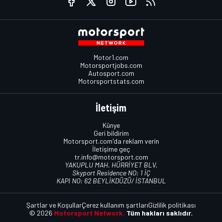
Motor1.com
Motorsportjobs.com
Autosport.com
Motorsportstats.com
İletişim
Künye
Geri bildirim
Motorsport.com'da reklam verin
İletişime geç
tr.info@motorsport.com
YAKUPLU MAH. HÜRRİYET BLV.
Skyport Residence NO: 1 İÇ
KAPI NO: 62 BEYLİKDÜZÜ/ İSTANBUL
Şartlar ve Koşullar
Çerez kullanım şartları
Gizlilik politikası
© 2026
Motorsport Network.
Tüm hakları saklıdır.