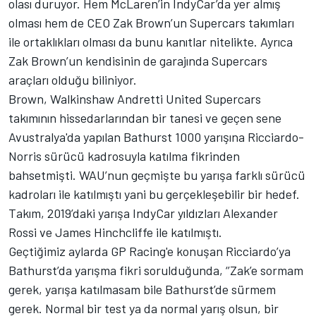
olası duruyor. Hem McLaren’in IndyCar’da yer almış
olması hem de CEO Zak Brown’un Supercars takımları
ile ortaklıkları olması da bunu kanıtlar nitelikte. Ayrıca
Zak Brown’un kendisinin de garajında Supercars
araçları olduğu biliniyor.
Brown, Walkinshaw Andretti United Supercars
takımının hissedarlarından bir tanesi ve geçen sene
Avustralya'da yapılan Bathurst 1000 yarışına Ricciardo-
Norris sürücü kadrosuyla katılma fikrinden
bahsetmişti. WAU’nun geçmişte bu yarışa farklı sürücü
kadroları ile katılmıştı yani bu gerçekleşebilir bir hedef.
Takım, 2019’daki yarışa IndyCar yıldızları Alexander
Rossi ve James Hinchcliffe ile katılmıştı.
Geçtiğimiz aylarda
GP Racing
'e konuşan Ricciardo’ya
Bathurst’da yarışma fikri sorulduğunda, ‘’Zak’e sormam
gerek, yarışa katılmasam bile Bathurst’de sürmem
gerek. Normal bir test ya da normal yarış olsun, bir