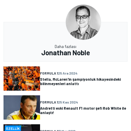
Daha fazlası
Jonathan Noble
FORMULA 1
25 Ara 2024
Stella, McLaren'in şampiyonluk hikayesindeki
bilinmeyenleri anlattı
FORMULA 1
25 Kas 2024
Andretti eski Renault F1 motor şefi Rob White ile
anlaştı!
ÖZELLIK