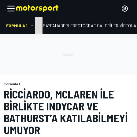
FORMULA 1
ANA SAYFA
HABERLER
FOTOĞRAF GALERILERI
VIDEOLA
Formula 1
RICCIARDO, MCLAREN ILE
BIRLIKTE INDYCAR VE
BATHURST’A KATILABILMEYI
UMUYOR