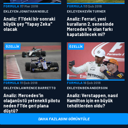
FORMULA 1
17 Mar 2018
FORMULA 1
13 Şub 2018
EKLEYEN JONATHAN NOBLE
EKLEYEN KEVIN TURNER
Analiz: F1'deki bir sonraki
Analiz: Ferrari, yeni
büyük şey "Yapay Zeka"
kuralların 2. senesinde
olacak
Mercedes'le olan farkı
kapatabilecek mi?
ÖZELLIK
ÖZELLIK
FORMULA 1
11 Şub 2018
FORMULA 1
6 Şub 2018
EKLEYEN LAWRENCE BARRETTO
EKLEYEN BEN ANDERSON
Analiz: Mercedes'in
Analiz: Verstappen, nasıl
olağanüstü yetenekli pilotu
Hamilton için en büyük
neden F1'de geri plana
tehditlerden oldu?
düştü?
DAHA FAZLASINI GÖRÜNTÜLE