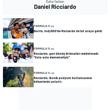
Daha fazlası
Daniel Ricciardo
FORMULA 1
2 ay
Norris, Indy500'de Ricciardo ile bir araya geldi
FORMULA 1
2 ay
Ricciardo, geri dönüş ihtimalini reddetmedi:
"Asla asla dememeliyiz"
FORMULA 1
4 ay
Ricciardo, ikonik podyum kutlamasının
kökenlerini anlattı