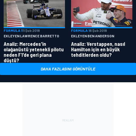
FORMULA 1
11 Şub 2018
FORMULA 1
6 Şub 2018
EKLEYEN LAWRENCE BARRETTO
EKLEYEN BEN ANDERSON
Analiz: Mercedes'in
Analiz: Verstappen, nasıl
olağanüstü yetenekli pilotu
Hamilton için en büyük
neden F1'de geri plana
tehditlerden oldu?
düştü?
DAHA FAZLASINI GÖRÜNTÜLE