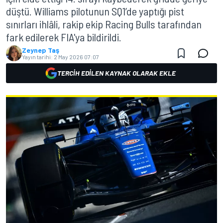
düştü. Williams pilotunun SQ1’de yaptığı pist
sınırları ihlâli, rakip ekip Racing Bulls tarafından
fark edilerek FIA'ya bildirildi.
Zeynep Taş
Yayın tarihi:
2 May 2026 07:07
TERCIH EDILEN KAYNAK OLARAK EKLE