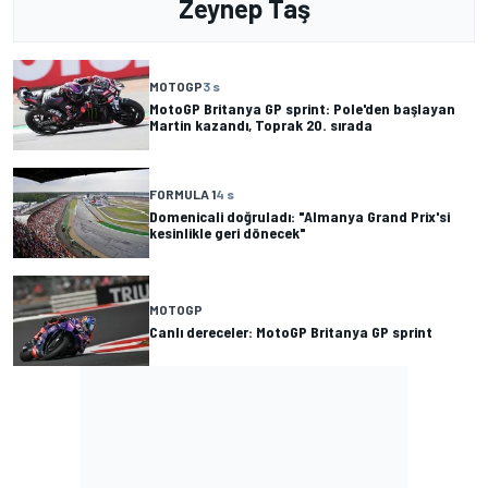
Zeynep Taş
MOTOGP
3 s
MotoGP Britanya GP sprint: Pole'den başlayan
Martin kazandı, Toprak 20. sırada
FORMULA 1
4 s
Domenicali doğruladı: "Almanya Grand Prix'si
kesinlikle geri dönecek"
MOTOGP
Canlı dereceler: MotoGP Britanya GP sprint