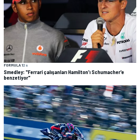
FORMULA 1
2 s
Smedley: "Ferrari çalışanları Hamilton'ı Schumacher'e
benzetiyor"