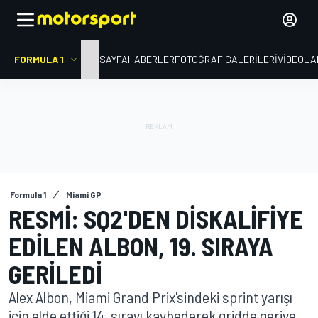
FORMULA 1
ANA SAYFA
HABERLER
FOTOĞRAF GALERILERI
VIDEOLA
Formula 1
Miami GP
RESMI: SQ2'DEN DISKALIFIYE
EDILEN ALBON, 19. SIRAYA
GERILEDI
Alex Albon, Miami Grand Prix'sindeki sprint yarışı
için elde ettiği 14. sırayı kaybederek gridde geriye