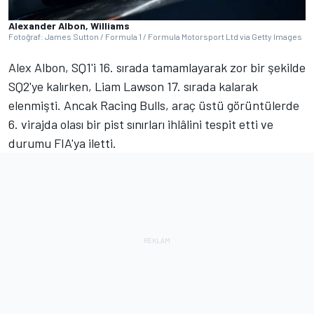
Alexander Albon, Williams
Fotoğraf: James Sutton / Formula 1 / Formula Motorsport Ltd via Getty Images
Alex Albon, SQ1'i 16. sırada tamamlayarak zor bir şekilde
SQ2'ye kalırken, Liam Lawson 17. sırada kalarak
elenmişti. Ancak Racing Bulls, araç üstü görüntülerde
6. virajda olası bir pist sınırları ihlâlini tespit etti ve
durumu FIA'ya iletti.