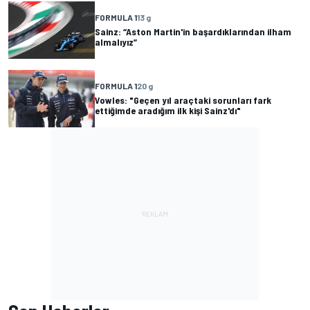
FORMULA 1
13 g
Sainz: “Aston Martin'in başardıklarından ilham
almalıyız”
FORMULA 1
20 g
Vowles: "Geçen yıl araçtaki sorunları fark
ettiğimde aradığım ilk kişi Sainz'dı"