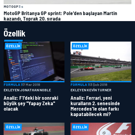
MOTOGP
3 s
MotoGP Britanya GP sprint: Pole'den başlayan Martin
kazandı, Toprak 20. sırada
Özellik
ÖZELLIK
ÖZELLIK
FORMULA 1
17 Mar 2018
FORMULA 1
13 Şub 2018
EKLEYEN JONATHAN NOBLE
EKLEYEN KEVIN TURNER
Analiz: F1'deki bir sonraki
Analiz: Ferrari, yeni
büyük şey "Yapay Zeka"
kuralların 2. senesinde
olacak
Mercedes'le olan farkı
kapatabilecek mi?
ÖZELLIK
ÖZELLIK