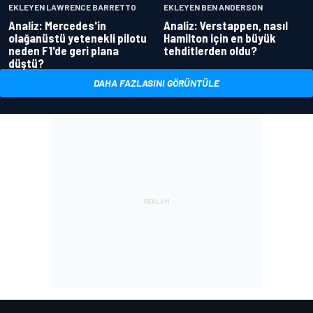
EKLEYEN LAWRENCE BARRETTO
EKLEYEN BEN ANDERSON
Analiz: Mercedes'in
Analiz: Verstappen, nasıl
olağanüstü yetenekli pilotu
Hamilton için en büyük
neden F1'de geri plana
tehditlerden oldu?
düştü?
DAHA FAZLASINI GÖRÜNTÜLE