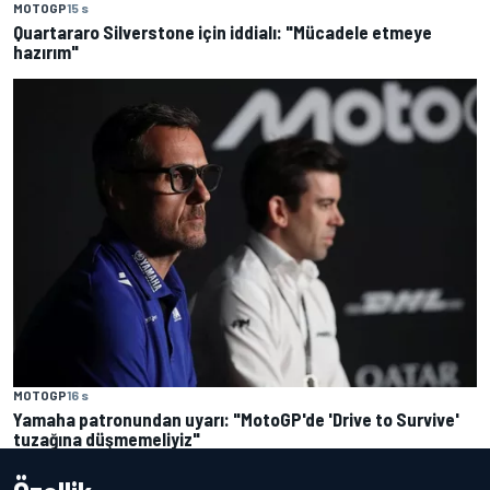
MOTOGP
15 s
Quartararo Silverstone için iddialı: "Mücadele etmeye
hazırım"
MOTOGP
16 s
Yamaha patronundan uyarı: "MotoGP'de 'Drive to Survive'
tuzağına düşmemeliyiz"