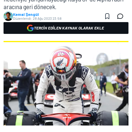
aracına geri dönecek.
Kemal Şengül
Düzenlendi:
28 Ağu 2023 23:58
TERCIH EDILEN KAYNAK OLARAK EKLE