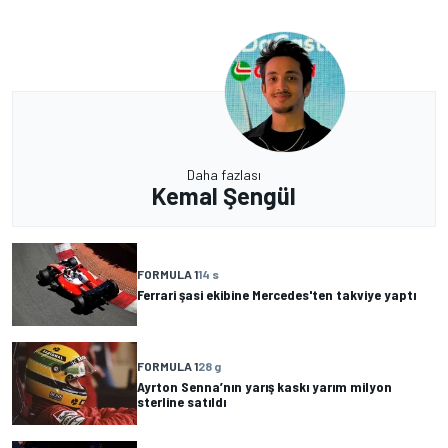
Daha fazlası
Kemal Şengül
FORMULA 1
14 s
Ferrari şasi ekibine Mercedes'ten takviye yaptı
FORMULA 1
28 g
Ayrton Senna’nın yarış kaskı yarım milyon
sterline satıldı