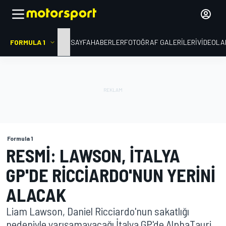
FORMULA 1
ANA SAYFA
HABERLER
FOTOĞRAF GALERILERI
VIDEOLA
Formula 1
RESMI: LAWSON, İTALYA
GP'DE RICCIARDO'NUN YERINI
ALACAK
Liam Lawson, Daniel Ricciardo'nun sakatlığı
nedeniyle yarışamayacağı İtalya GP'de AlphaTauri