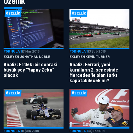
Özellik
ÖZELLIK
ÖZELLIK
FORMULA 1
17 Mar 2018
FORMULA 1
13 Şub 2018
EKLEYEN JONATHAN NOBLE
EKLEYEN KEVIN TURNER
Analiz: F1'deki bir sonraki
Analiz: Ferrari, yeni
büyük şey "Yapay Zeka"
kuralların 2. senesinde
olacak
Mercedes'le olan farkı
kapatabilecek mi?
ÖZELLIK
ÖZELLIK
FORMULA 1
11 Şub 2018
FORMULA 1
6 Şub 2018