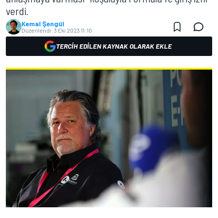
verdi.
Kemal Şengül
Düzenlendi:
3 Eki 2023 11:10
TERCIH EDILEN KAYNAK OLARAK EKLE