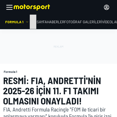
FORMULA 1
ANA SAYFA
HABERLER
FOTOĞRAF GALERILERI
VIDEOLA
Formula 1
RESMI: FIA, ANDRETTI'NIN
2025-26 IÇIN 11. F1 TAKIMI
OLMASINI ONAYLADI!
FIA, Andretti Formula Racing'e "FOM ile ticari bir
anlaşmaya varması" koşuluyla Formula 1'e giriş izni