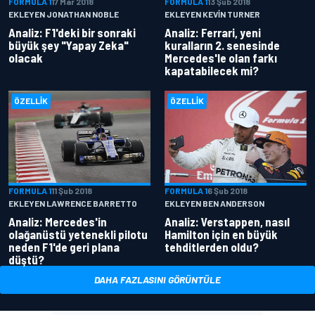
FORMULA 1
17 Mar 2018
FORMULA 1
13 Şub 2018
EKLEYEN JONATHAN NOBLE
EKLEYEN KEVIN TURNER
Analiz: F1'deki bir sonraki
Analiz: Ferrari, yeni
büyük şey "Yapay Zeka"
kuralların 2. senesinde
olacak
Mercedes'le olan farkı
kapatabilecek mi?
ÖZELLIK
ÖZELLIK
FORMULA 1
11 Şub 2018
FORMULA 1
6 Şub 2018
EKLEYEN LAWRENCE BARRETTO
EKLEYEN BEN ANDERSON
Analiz: Mercedes'in
Analiz: Verstappen, nasıl
olağanüstü yetenekli pilotu
Hamilton için en büyük
neden F1'de geri plana
tehditlerden oldu?
düştü?
DAHA FAZLASINI GÖRÜNTÜLE