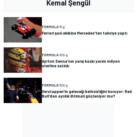
Kemal Şengül
FORMULA 1
1 g
Ferrari şasi ekibine Mercedes'ten takviye yaptı
FORMULA 1
29 g
Ayrton Senna’nın yarış kaskı yarım milyon
sterline satıldı
FORMULA 1
29 g
Verstappen’in geleceği belirsizliğini koruyor: Red
Bull’dan ayrılık ihtimali güçleniyor mu?