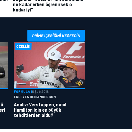
ne kadar erken öğrenirsek o
kadar iyi"
PRIME IÇERIĞINI KEŞFEDIN
ÖZELLIK
FORMULA 1
6 Şub 2018
EKLEYEN BEN ANDERSON
tü
Analiz: Verstappen, nasıl
eri
Hamilton için en büyük
tehditlerden oldu?