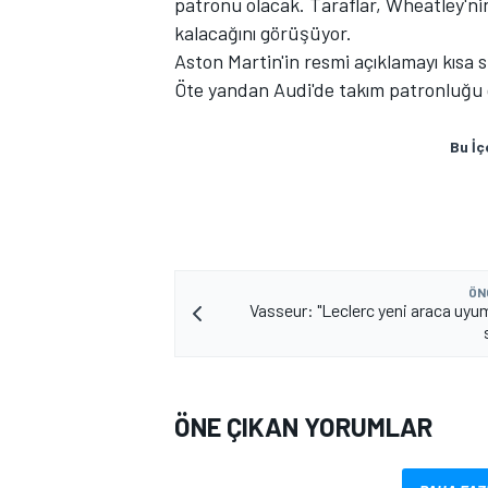
patronu olacak. Taraflar, Wheatley'
kalacağını görüşüyor.
Aston Martin'in resmi açıklamayı kısa 
Öte yandan Audi'de takım patronluğu g
TÜRK SPORCULAR
Bu İç
ÖN
Vasseur: "Leclerc yeni araca uy
ÖNE ÇIKAN YORUMLAR