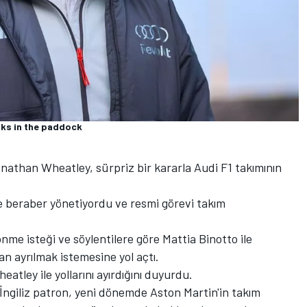
lks in the paddock
onathan Wheatley, sürpriz bir kararla Audi F1 takımının
le beraber yönetiyordu ve resmi görevi takım
nme isteği ve söylentilere göre Mattia Binotto ile
n ayrılmak istemesine yol açtı.
atley ile yollarını ayırdığını duyurdu.
ngiliz patron, yeni dönemde Aston Martin'in takım