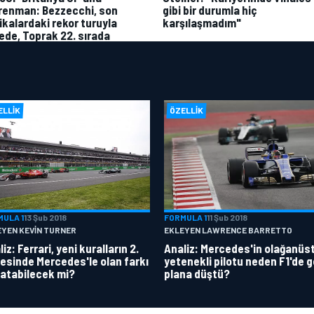
renman: Bezzecchi, son
gibi bir durumla hiç
ikalardaki rekor turuyla
karşılaşmadım"
vede, Toprak 22. sırada
ELLIK
ÖZELLIK
MULA 1
13 Şub 2018
FORMULA 1
11 Şub 2018
EYEN KEVIN TURNER
EKLEYEN LAWRENCE BARRETTO
iz: Ferrari, yeni kuralların 2.
Analiz: Mercedes'in olağanüs
esinde Mercedes'le olan farkı
yetenekli pilotu neden F1'de g
atabilecek mi?
plana düştü?