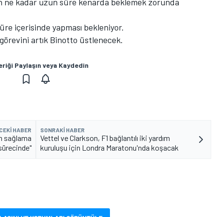
nin ne kadar uzun süre kenarda beklemek zorunda
süre içerisinde yapması bekleniyor.
örevini artık Binotto üstlenecek.
eriği Paylaşın veya Kaydedin
CEKI HABER
SONRAKI HABER
um sağlama
Vettel ve Clarkson, F1 bağlantılı iki yardım
sürecinde"
kuruluşu için Londra Maratonu'nda koşacak