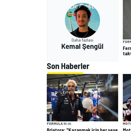
Daha fazlası
FORM
Kemal Şengül
Fer
tak
MOTOSİKLET
Son Haberler
MOT
FORMULA 1
8 dk
Mot
Briatore: "Kazanmak için her şeye