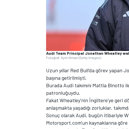
WRC
Audi Team Principal Jonathan Wheatley wa
Fotoğraf: Kym Illman (Getty Images)
Uzun yıllar Red Bull'da görev yapan J
başına getirilmişti.
Burada Audi takımını Mattia Binotto i
patronluğuydu.
Fakat Wheatley'nin İngiltere'ye geri dö
anlaşmakta yaşadığı zorluklar, takımda
Sonuç olarak Audi, bugün itibariyle Whe
Motorsport.com'un kaynaklarına göre İ