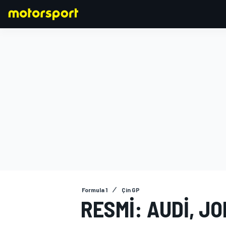
FORMULA 1
Formula 1
Çin GP
RESMI: AUDI, J