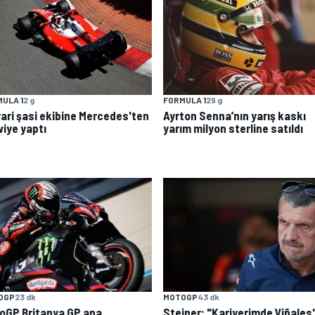
ULA 1
2 g
FORMULA 1
29 g
rari şasi ekibine Mercedes'ten
Ayrton Senna’nın yarış kaskı
viye yaptı
yarım milyon sterline satıldı
OGP
23 dk
MOTOGP
43 dk
oGP Britanya GP ana
Steiner: "Kariyerimde Viñales'