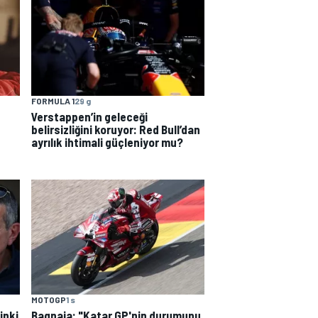
FORMULA 1
29 g
Verstappen’in geleceği
belirsizliğini koruyor: Red Bull’dan
ayrılık ihtimali güçleniyor mu?
MOTOGP
1 s
Bagnaia: "Katar GP'nin durumunu
inki