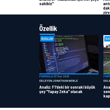
ant
sahibiz"
dak
zir
Özellik
ÖZELLIK
ÖZ
FORMULA 1
17 Mar 2018
FOR
EKLEYEN JONATHAN NOBLE
EKL
Analiz: F1'deki bir sonraki büyük
Anal
şey "Yapay Zeka" olacak
sen
kap