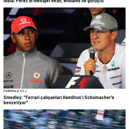
İddia: Perez’in menajer ekibi, Williams ile görüştü
FORMULA 1
13 s
Smedley: "Ferrari çalışanları Hamilton'ı Schumacher'e
benzetiyor"