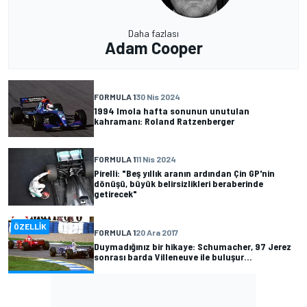
Daha fazlası
Adam Cooper
FORMULA 1
30 Nis 2024
1994 Imola hafta sonunun unutulan
kahramanı: Roland Ratzenberger
FORMULA 1
11 Nis 2024
Pirelli: "Beş yıllık aranın ardından Çin GP'nin
dönüşü, büyük belirsizlikleri beraberinde
getirecek"
ÖZELLIK
FORMULA 1
20 Ara 2017
Duymadığınız bir hikaye: Schumacher, 97 Jerez
sonrası barda Villeneuve ile buluşur...