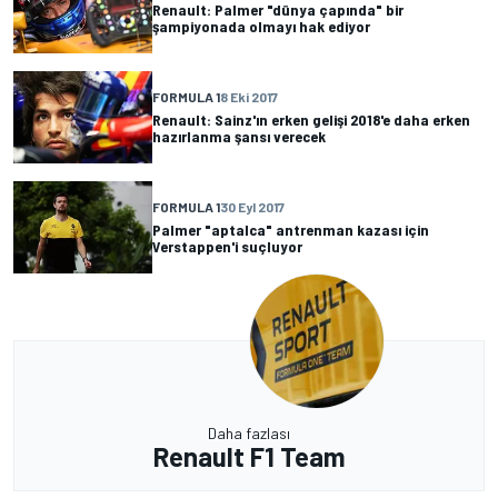
Renault: Palmer "dünya çapında" bir
şampiyonada olmayı hak ediyor
FORMULA 1
8 Eki 2017
Renault: Sainz'ın erken gelişi 2018'e daha erken
hazırlanma şansı verecek
FORMULA 1
30 Eyl 2017
Palmer "aptalca" antrenman kazası için
Verstappen'i suçluyor
Daha fazlası
Renault F1 Team