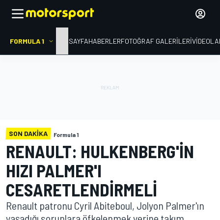
FORMULA 1
ANA SAYFA
HABERLER
FOTOĞRAF GALERILERI
VIDEOLA
SON DAKIKA
Formula 1
RENAULT: HULKENBERG'IN
HIZI PALMER'I
CESARETLENDIRMELI
Renault patronu Cyril Abiteboul, Jolyon Palmer'ın
yaşadığı sorunlara öfkelenmek yerine takım