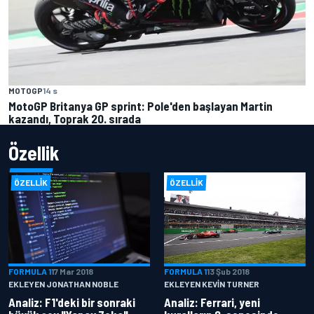
MOTOGP
14 s
MotoGP Britanya GP sprint: Pole'den başlayan Martin
kazandı, Toprak 20. sırada
Özellik
ÖZELLIK
ÖZELLIK
FORMULA 1
17 Mar 2018
FORMULA 1
13 Şub 2018
EKLEYEN JONATHAN NOBLE
EKLEYEN KEVIN TURNER
Analiz: F1'deki bir sonraki
Analiz: Ferrari, yeni