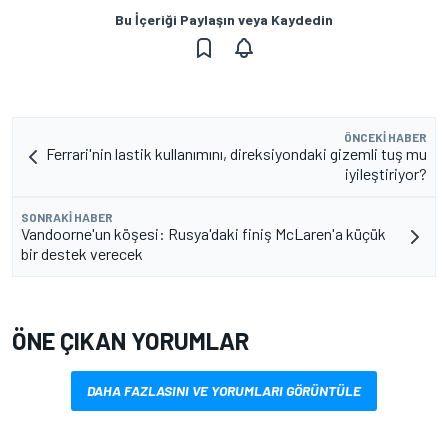
Bu İçeriği Paylaşın veya Kaydedin
ÖNCEKI HABER
Ferrari'nin lastik kullanımını, direksiyondaki gizemli tuş mu
iyileştiriyor?
SONRAKI HABER
Vandoorne'un köşesi: Rusya'daki finiş McLaren'a küçük
bir destek verecek
ÖNE ÇIKAN YORUMLAR
DAHA FAZLASINI VE YORUMLARI GÖRÜNTÜLE