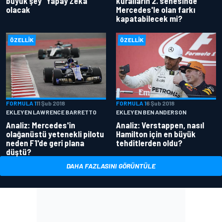
büyük şey "Yapay Zeka"
kuralların 2. senesinde
olacak
Mercedes'le olan farkı
kapatabilecek mi?
ÖZELLIK
ÖZELLIK
FORMULA 1
11 Şub 2018
FORMULA 1
6 Şub 2018
EKLEYEN LAWRENCE BARRETTO
EKLEYEN BEN ANDERSON
Analiz: Mercedes'in
Analiz: Verstappen, nasıl
olağanüstü yetenekli pilotu
Hamilton için en büyük
neden F1'de geri plana
tehditlerden oldu?
düştü?
DAHA FAZLASINI GÖRÜNTÜLE