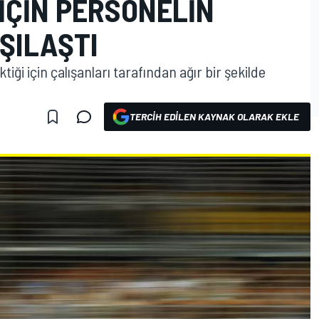
IÇIN PERSONELIN
ŞILAŞTI
tiği için çalışanları tarafından ağır bir şekilde
TERCIH EDILEN KAYNAK OLARAK EKLE