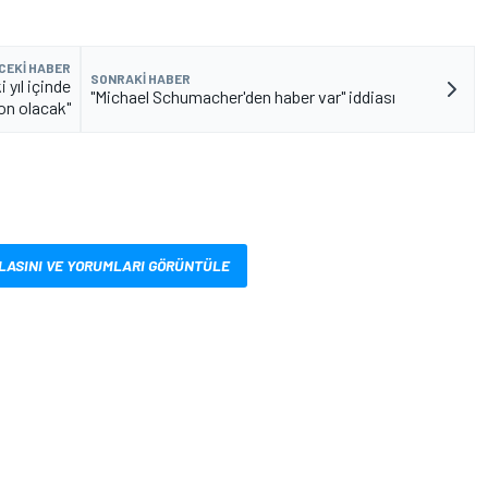
CEKI HABER
SONRAKI HABER
 yıl içinde
"Michael Schumacher'den haber var" iddiası
n olacak"
LASINI VE YORUMLARI GÖRÜNTÜLE