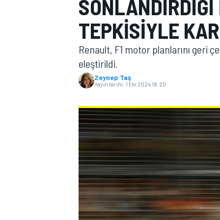
SONLANDIRDIĞI 
MOTOGP
TEPKISIYLE KAR
Renault, F1 motor planlarını geri çek
eleştirildi.
Zeynep Taş
Yayın tarihi:
1 Eki 2024 18:20
WORLD SUPERBIKE