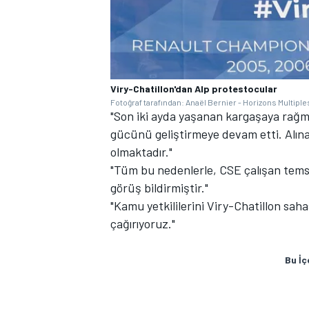
Viry-Chatillon'dan Alp protestocular
Fotoğraf tarafından: Anaël Bernier - Horizons Multiple
"Son iki ayda yaşanan kargaşaya rağm
gücünü geliştirmeye devam etti. Alına
olmaktadır."
"Tüm bu nedenlerle, CSE çalışan temsi
görüş bildirmiştir."
"Kamu yetkililerini Viry-Chatillon sah
çağırıyoruz."
Bu İç