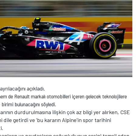
rılacağını açıkladı.
hem de Renault markalı otomobilleri içeren gelecek teknolojilere
 birimi bulunacağını söyledi.
rının durdurulmasına ilişkin çok az bilgi yer alırken, CSE
 dile getirdi ve 'bu kararın Alpine'in spor tarihini
i.
lışanların ve paydaşların çoğunluğunun sesini temsil eden