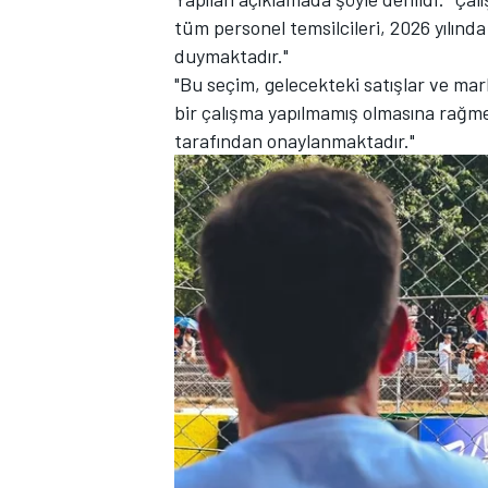
tüm personel temsilcileri, 2026 yılın
duymaktadır."
"Bu seçim, gelecekteki satışlar ve mar
bir çalışma yapılmamış olmasına rağmen
TÜRK SPORCULAR
tarafından onaylanmaktadır."