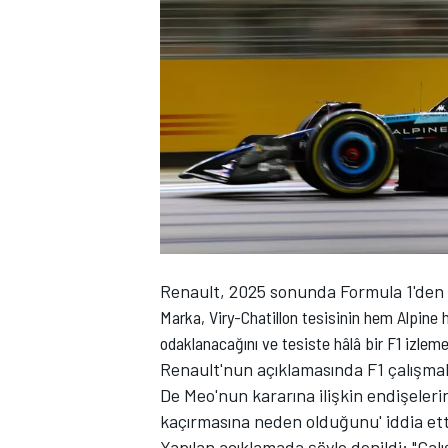
WRC
Renault, 2025 sonunda Formula 1'den ay
Marka, Viry-Chatillon tesisinin hem Alpine 
odaklanacağını ve tesiste hâlâ bir F1 izleme
Renault'nun açıklamasında F1 çalışmala
De Meo'nun kararına ilişkin endişelerini
kaçırmasına neden olduğunu' iddia ett
Yapılan açıklamada şöyle denildi: "Ça