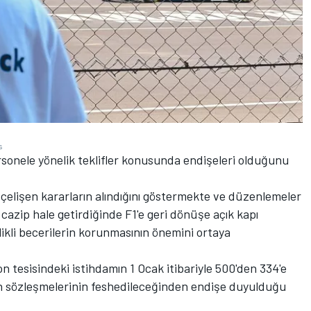
s
rsonele yönelik teklifler konusunda endişeleri olduğunu
yle çelişen kararların alındığını göstermekte ve düzenlemeler
azip hale getirdiğinde F1'e geri dönüşe açık kapı
likli becerilerin korunmasının önemini ortaya
n tesisindeki istihdamın 1 Ocak itibariyle 500'den 334'e
ın sözleşmelerinin feshedileceğinden endişe duyulduğu