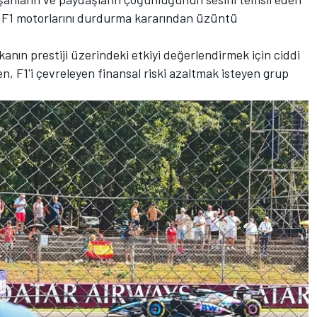
da F1 motorlarını durdurma kararından üzüntü
kanın prestiji üzerindeki etkiyi değerlendirmek için ciddi
, F1'i çevreleyen finansal riski azaltmak isteyen grup