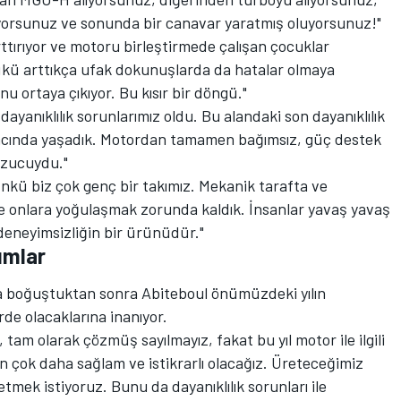
yorsunuz ve sonunda bir canavar yaratmış oluyorsunuz!"
tırıyor ve motoru birleştirmede çalışan çocuklar
yükü arttıkça ufak dokunuşlarda da hatalar olmaya
nu ortaya çıkıyor. Bu kısır bir döngü."
dayanıklılık sorunlarımız oldu. Bu alandaki son dayanıklılık
racında yaşadık. Motordan tamamen bağımsız, güç destek
bozucuydu."
nkü biz çok genç bir takımız. Mekanik tarafta ve
 de onlara yoğulaşmak zorunda kaldık. İnsanlar yavaş yavaş
 deneyimsizliğin bir ürünüdür."
ımlar
la boğuştuktan sonra Abiteboul önümüzdeki yılın
rde olacaklarına inanıyor.
 tam olarak çözmüş sayılmayız, fakat bu yıl motor ile ilgili
 çok daha sağlam ve istikrarlı olacağız. Üreteceğimiz
tmek istiyoruz. Bunu da dayanıklılık sorunları ile