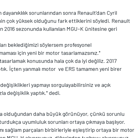
 dayanıklılık sorunlarından sonra Renault'dan Cyril
in çok yüksek olduğunu fark ettiklerini söyledi. Renault
en 2016 sezonunda kullanılan MGU-K ünitesine geri
nları beklediğimizi söylersem profesyonel
ması için yeni bir motor tasarlamazsınız."
 tasarlamak konusunda hala çok da iyi değiliz. 2017
ptık. İçten yanmalı motor ve ERS tamamen yeni birer
eğişiklikleri yapmayı sorgulayabilirsiniz ve açık
a değişiklik yaptık." dedi.
ında olduğundan daha büyük görünüyor, çünkü sorunlu
şturdukça uyumluluk sorunları ortaya çıkmaya başlıyor.
 mı sağlam parçaları birbirleriyle eşleştirip ortaya bir motor
dan MGU-H alıyorsunuz, diğerinden turboyu alıyorsunuz,