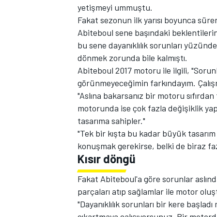
yetişmeyi ummuştu.
Fakat sezonun ilk yarısı boyunca süren
Abiteboul sene başındaki beklentilerin
bu sene dayanıklılık sorunları yüzünd
TÜRK SPORCULAR
dönmek zorunda bile kalmıştı.
Abiteboul 2017 motoru ile ilgili, "Soru
görünmeyeceğimin farkındayım. Çalışma
"Aslına bakarsanız bir motoru sıfırdan
motorunda ise çok fazla değişiklik ya
tasarıma sahipler."
"Tek bir kışta bu kadar büyük tasarım d
konuşmak gerekirse, belki de biraz fazl
Kısır döngü
Fakat Abiteboul'a göre sorunlar asl
parçaları atıp sağlamlar ile motor olu
"Dayanıklılık sorunları bir kere başladı
çıkartmaya çalışıyorsunuz. Bir motor