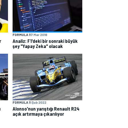
FORMULA 1
17 Mar 2018
r
Analiz: F1'deki bir sonraki büyük
şey "Yapay Zeka" olacak
FORMULA 1
1 Şub 2022
ı
Alonso'nun yarıştığı Renault R24
açık artırmaya çıkarılıyor