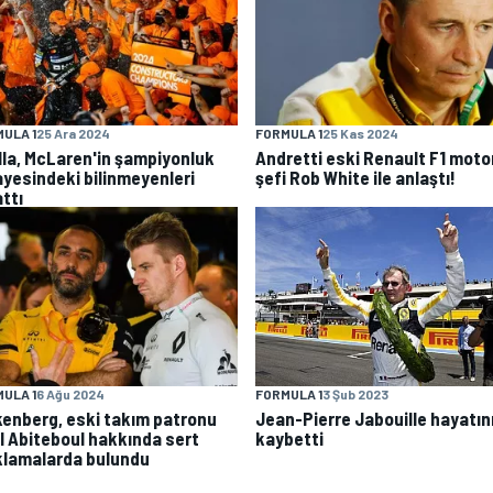
ULA 1
25 Ara 2024
FORMULA 1
25 Kas 2024
lla, McLaren'in şampiyonluk
Andretti eski Renault F1 moto
ayesindeki bilinmeyenleri
şefi Rob White ile anlaştı!
ttı
ULA 1
6 Ağu 2024
FORMULA 1
3 Şub 2023
kenberg, eski takım patronu
Jean-Pierre Jabouille hayatın
il Abiteboul hakkında sert
kaybetti
klamalarda bulundu