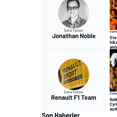
Daha fazlası
FORM
Jonathan Noble
Ste
hik
anla
Daha fazlası
FORM
Renault F1 Team
Hul
Cyr
açı
Son Haberler