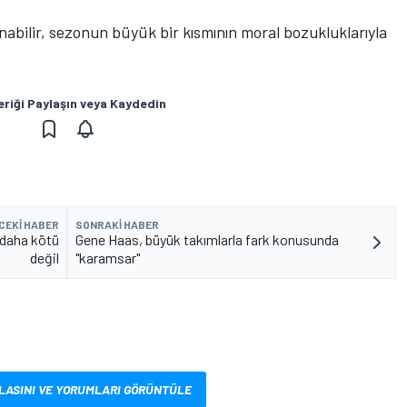
nabilir, sezonun büyük bir kısmının moral bozukluklarıyla
eriği Paylaşın veya Kaydedin
CEKI HABER
SONRAKI HABER
 daha kötü
Gene Haas, büyük takımlarla fark konusunda
değil
"karamsar"
LASINI VE YORUMLARI GÖRÜNTÜLE