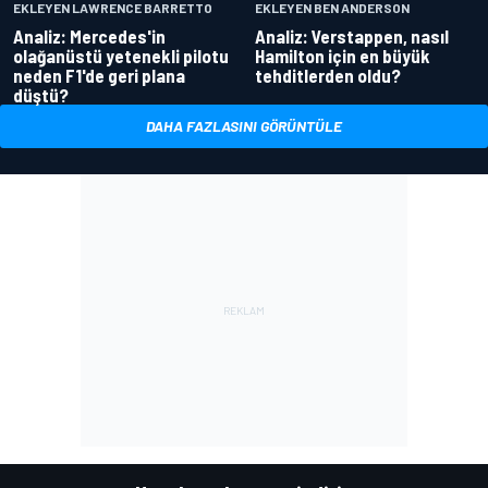
EKLEYEN LAWRENCE BARRETTO
EKLEYEN BEN ANDERSON
Analiz: Mercedes'in
Analiz: Verstappen, nasıl
olağanüstü yetenekli pilotu
Hamilton için en büyük
neden F1'de geri plana
tehditlerden oldu?
düştü?
DAHA FAZLASINI GÖRÜNTÜLE