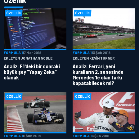
ÖZELLIK
ÖZELLIK
FORMULA 1
17 Mar 2018
FORMULA 1
13 Şub 2018
EKLEYEN JONATHAN NOBLE
EKLEYEN KEVIN TURNER
Analiz: F1'deki bir sonraki
Analiz: Ferrari, yeni
büyük şey "Yapay Zeka"
kuralların 2. senesinde
olacak
Mercedes'le olan farkı
kapatabilecek mi?
ÖZELLIK
ÖZELLIK
FORMULA 1
11 Şub 2018
FORMULA 1
6 Şub 2018