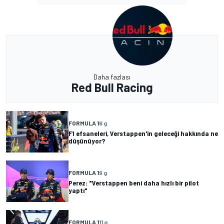
Daha fazlası
Red Bull Racing
FORMULA 1
6 g
F1 efsaneleri, Verstappen'in geleceği hakkında ne
düşünüyor?
FORMULA 1
9 g
Perez: "Verstappen beni daha hızlı bir pilot
yaptı"
FORMULA 1
11 g