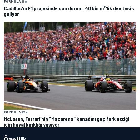
FORMULA 1
1 s
Cadillac'ın F1 projesinde son durum: 40 bin m²'lik dev tesis
geliyor
FORMULA 1
2 s
McLaren, Ferrari’nin "Macarena" kanadını geç fark ettiği
için hayal kırıklığı yaşıyor
Özellik