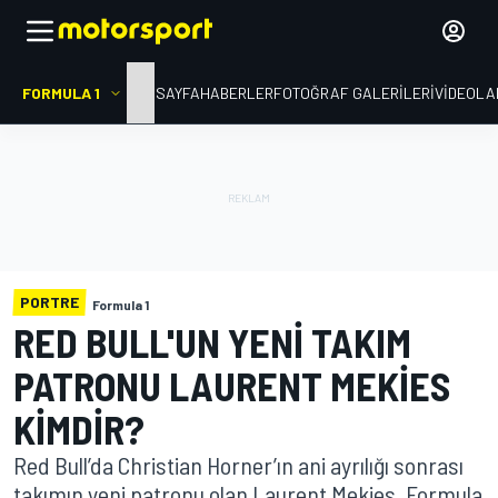
FORMULA 1
ANA SAYFA
HABERLER
FOTOĞRAF GALERILERI
VIDEOLA
PORTRE
Formula 1
RED BULL'UN YENI TAKIM
PATRONU LAURENT MEKIES
KIMDIR?
Red Bull’da Christian Horner’ın ani ayrılığı sonrası
takımın yeni patronu olan Laurent Mekies, Formula