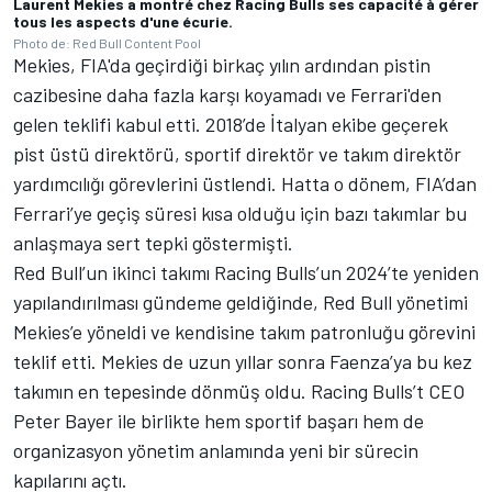
Laurent Mekies a montré chez Racing Bulls ses capacité à gérer
tous les aspects d'une écurie.
Photo de: Red Bull Content Pool
Mekies, FIA'da geçirdiği birkaç yılın ardından pistin
cazibesine daha fazla karşı koyamadı ve Ferrari'den
gelen teklifi kabul etti. 2018’de İtalyan ekibe geçerek
pist üstü direktörü, sportif direktör ve takım direktör
yardımcılığı görevlerini üstlendi. Hatta o dönem, FIA’dan
Ferrari
’ye geçiş süresi kısa olduğu için bazı takımlar bu
anlaşmaya sert tepki göstermişti.
Red Bull’un ikinci takımı Racing Bulls’un 2024’te yeniden
yapılandırılması gündeme geldiğinde, Red Bull yönetimi
Mekies’e yöneldi ve kendisine takım patronluğu görevini
teklif etti. Mekies de uzun yıllar sonra Faenza’ya bu kez
takımın en tepesinde dönmüş oldu. Racing Bulls’t CEO
Peter Bayer ile birlikte hem sportif başarı hem de
organizasyon yönetim anlamında yeni bir sürecin
kapılarını açtı.