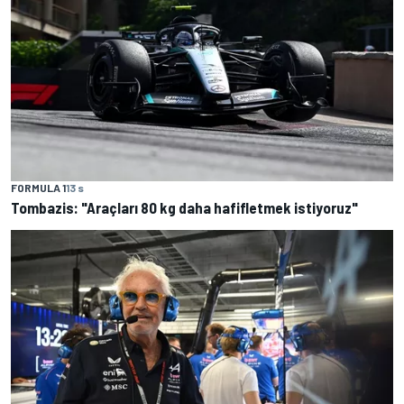
FORMULA 1
13 s
Tombazis: "Araçları 80 kg daha hafifletmek istiyoruz"