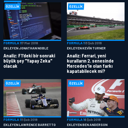
ÖZELLIK
ÖZELLIK
FORMULA 1
17 Mar 2018
FORMULA 1
13 Şub 2018
EKLEYEN JONATHAN NOBLE
EKLEYEN KEVIN TURNER
Analiz: F1'deki bir sonraki
Analiz: Ferrari, yeni
büyük şey "Yapay Zeka"
kuralların 2. senesinde
olacak
Mercedes'le olan farkı
kapatabilecek mi?
ÖZELLIK
ÖZELLIK
FORMULA 1
11 Şub 2018
FORMULA 1
6 Şub 2018
EKLEYEN LAWRENCE BARRETTO
EKLEYEN BEN ANDERSON