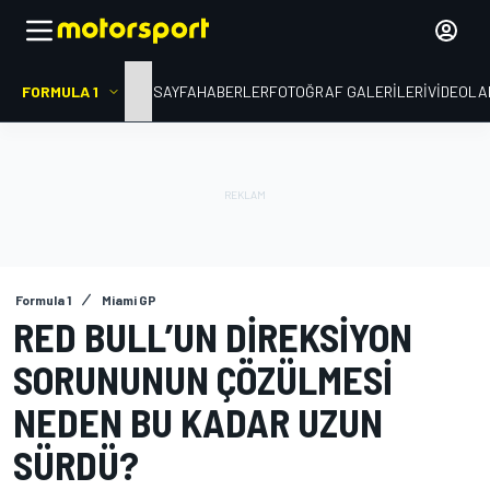
FORMULA 1
ANA SAYFA
HABERLER
FOTOĞRAF GALERILERI
VIDEOLA
Formula 1
Miami GP
RED BULL’UN DIREKSIYON
SORUNUNUN ÇÖZÜLMESI
NEDEN BU KADAR UZUN
SÜRDÜ?