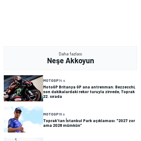
Daha fazlası
Neşe Akkoyun
MOTOGP
14 s
MotoGP Britanya GP ana antrenman: Bezzecchi,
son dakikalardaki rekor turuyla zirvede, Toprak
22. sırada
MOTOGP
18 s
Toprak’tan İstanbul Park açıklaması: "2027 zor
ama 2028 mümkün”