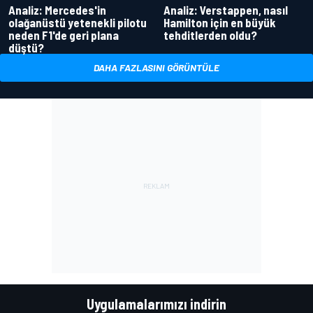
Analiz: Mercedes'in
Analiz: Verstappen, nasıl
olağanüstü yetenekli pilotu
Hamilton için en büyük
neden F1'de geri plana
tehditlerden oldu?
düştü?
DAHA FAZLASINI GÖRÜNTÜLE
Uygulamalarımızı indirin