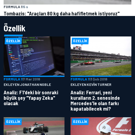
FORMULA 1
15 s
Tombazis: "Araçları 80 kg daha hafifletmek istiyoruz"
Özellik
ÖZELLIK
ÖZELLIK
FORMULA 1
17 Mar 2018
FORMULA 1
13 Şub 2018
EKLEYEN JONATHAN NOBLE
EKLEYEN KEVIN TURNER
Analiz: F1'deki bir sonraki
Analiz: Ferrari, yeni
büyük şey "Yapay Zeka"
kuralların 2. senesinde
olacak
Mercedes'le olan farkı
kapatabilecek mi?
ÖZELLIK
ÖZELLIK