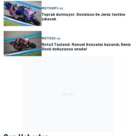
MOTOGP
5 ay
Toprak durmuyor: Dovizioso ile Jerez testine
çıkacak
MOTO2
5 ay
Moto2 Tayland: Manuel Gonzalez kazandı, Deniz
Öncü dokuzuncu sırada!