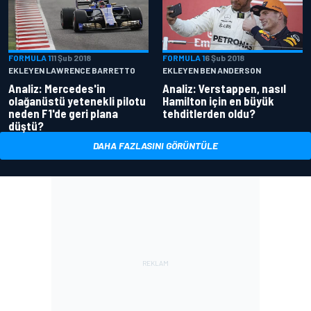
FORMULA 1
11 Şub 2018
FORMULA 1
6 Şub 2018
EKLEYEN LAWRENCE BARRETTO
EKLEYEN BEN ANDERSON
Analiz: Mercedes'in
Analiz: Verstappen, nasıl
olağanüstü yetenekli pilotu
Hamilton için en büyük
neden F1'de geri plana
tehditlerden oldu?
düştü?
DAHA FAZLASINI GÖRÜNTÜLE