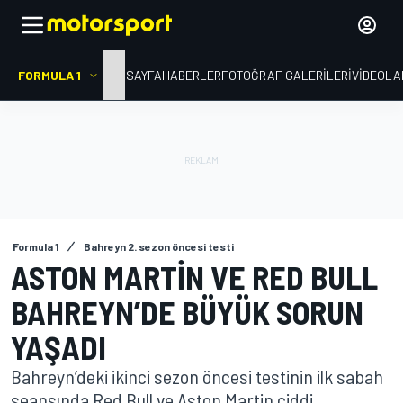
FORMULA 1
ANA SAYFA
HABERLER
FOTOĞRAF GALERILERI
VIDEOLA
Formula 1
Bahreyn 2. sezon öncesi testi
ASTON MARTIN VE RED BULL
BAHREYN’DE BÜYÜK SORUN
YAŞADI
Bahreyn’deki ikinci sezon öncesi testinin ilk sabah
seansında Red Bull ve Aston Martin ciddi