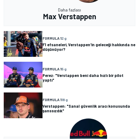
Daha fazlası
Max Verstappen
FORMULA 1
2 g
F1 efsaneleri, Verstappen'in geleceği hakkında ne
düşünüyor?
FORMULA 1
5 g
Perez: "Verstappen beni daha hızlı bir pilot
yaptı"
FORMULA 1
18 g
Verstappen: "Sanal güvenlik aracı konusunda
şanssızdık"