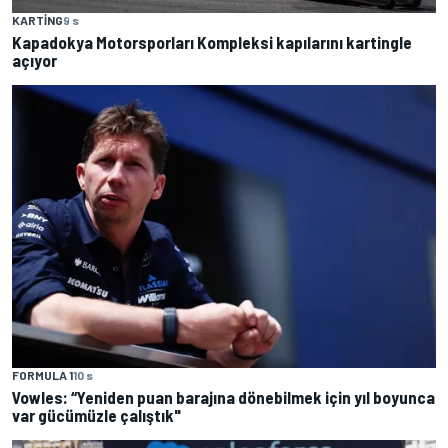
KARTING
9 s
Kapadokya Motorsporları Kompleksi kapılarını kartingle
açıyor
FORMULA 1
10 s
Vowles: “Yeniden puan barajına dönebilmek için yıl boyunca
var gücümüzle çalıştık"