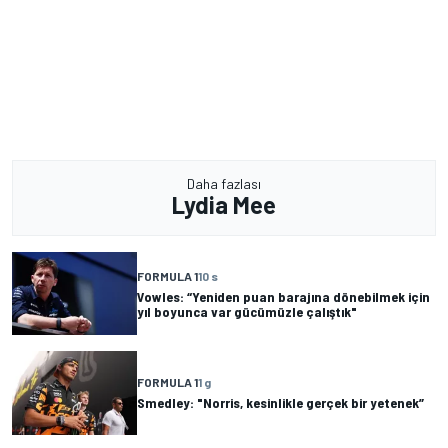
Daha fazlası
Lydia Mee
FORMULA 1
10 s
Vowles: “Yeniden puan barajına dönebilmek için
yıl boyunca var gücümüzle çalıştık"
FORMULA 1
1 g
Smedley: "Norris, kesinlikle gerçek bir yetenek”