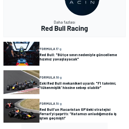
Daha fazlası
Red Bull Racing
FORMULA 1
7 g
Red Bull: "Bütçe sınırı nedeniyle güncelleme
hızımız yavaşlayacak"
FORMULA 1
8 g
Eski Red Bull mekanikeri uyardı: "F1 takvimi,
'tükenmişlik' hissine sebep olabilir"
FORMULA 1
9 g
Red Bull’un Macaristan GP’deki stratejisi
Ferrari’yi şaşırttı: “Hatamızı anladığımızda iş
işten geçmişti”