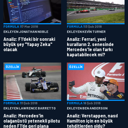
FORMULA 1
17 Mar 2018
FORMULA 1
13 Şub 2018
EKLEYEN JONATHAN NOBLE
EKLEYEN KEVIN TURNER
Analiz: F1'deki bir sonraki
Analiz: Ferrari, yeni
büyük şey "Yapay Zeka"
kuralların 2. senesinde
olacak
Mercedes'le olan farkı
kapatabilecek mi?
ÖZELLIK
ÖZELLIK
FORMULA 1
11 Şub 2018
FORMULA 1
6 Şub 2018
EKLEYEN LAWRENCE BARRETTO
EKLEYEN BEN ANDERSON
Analiz: Mercedes'in
Analiz: Verstappen, nasıl
olağanüstü yetenekli pilotu
Hamilton için en büyük
neden F1'de geri plana
tehditlerden oldu?