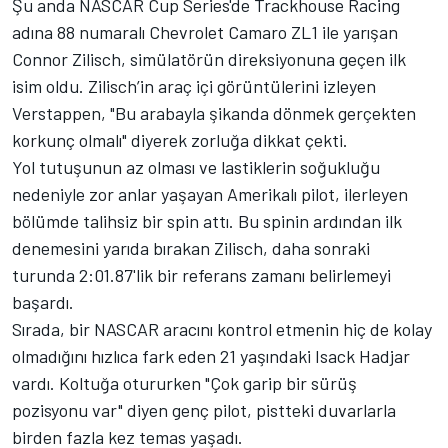
Şu anda NASCAR Cup Series'de Trackhouse Racing
adına 88 numaralı Chevrolet Camaro ZL1 ile yarışan
Connor Zilisch, simülatörün direksiyonuna geçen ilk
isim oldu. Zilisch’in araç içi görüntülerini izleyen
Verstappen, "Bu arabayla şikanda dönmek gerçekten
korkunç olmalı" diyerek zorluğa dikkat çekti.
Yol tutuşunun az olması ve lastiklerin soğukluğu
nedeniyle zor anlar yaşayan Amerikalı pilot, ilerleyen
bölümde talihsiz bir spin attı. Bu spinin ardından ilk
denemesini yarıda bırakan Zilisch, daha sonraki
turunda 2:01.87'lik bir referans zamanı belirlemeyi
başardı.
Sırada, bir NASCAR aracını kontrol etmenin hiç de kolay
olmadığını hızlıca fark eden 21 yaşındaki Isack Hadjar
vardı. Koltuğa otururken "Çok garip bir sürüş
pozisyonu var" diyen genç pilot, pistteki duvarlarla
birden fazla kez temas yaşadı.