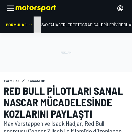
FORMULA 1
ANA SAYFA
HABERLER
FOTOĞRAF GALERILERI
VIDEOLA
Formula 1
Kanada GP
RED BULL PILOTLARI SANAL
NASCAR MÜCADELESINDE
KOZLARINI PAYLAŞTI
Max Verstappen ve Isack Hadjar, Red Bull
sporcusu Connor Zilisch ile Miami'de düzenlenen