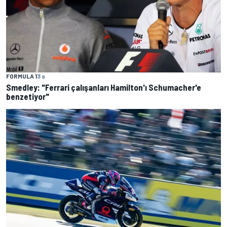
FORMULA 1
3 s
Smedley: "Ferrari çalışanları Hamilton'ı Schumacher'e
benzetiyor"