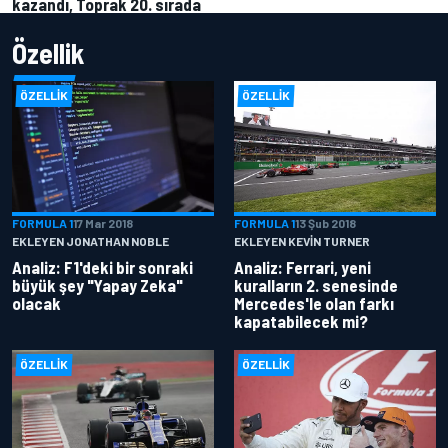
kazandı, Toprak 20. sırada
Özellik
ÖZELLIK
ÖZELLIK
FORMULA 1
17 Mar 2018
FORMULA 1
13 Şub 2018
EKLEYEN JONATHAN NOBLE
EKLEYEN KEVIN TURNER
Analiz: F1'deki bir sonraki
Analiz: Ferrari, yeni
büyük şey "Yapay Zeka"
kuralların 2. senesinde
olacak
Mercedes'le olan farkı
kapatabilecek mi?
ÖZELLIK
ÖZELLIK