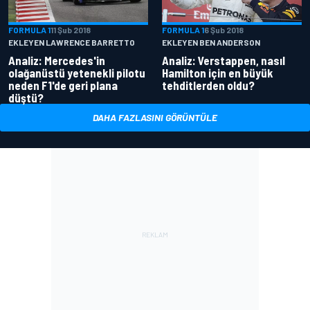
FORMULA 1
11 Şub 2018
FORMULA 1
6 Şub 2018
EKLEYEN LAWRENCE BARRETTO
EKLEYEN BEN ANDERSON
Analiz: Mercedes'in
Analiz: Verstappen, nasıl
olağanüstü yetenekli pilotu
Hamilton için en büyük
neden F1'de geri plana
tehditlerden oldu?
düştü?
DAHA FAZLASINI GÖRÜNTÜLE