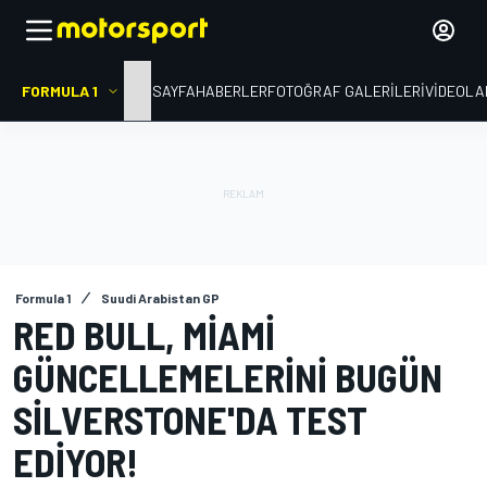
FORMULA 1
ANA SAYFA
HABERLER
FOTOĞRAF GALERILERI
VIDEOLA
Formula 1
Suudi Arabistan GP
RED BULL, MIAMI
GÜNCELLEMELERINI BUGÜN
SILVERSTONE'DA TEST
EDIYOR!