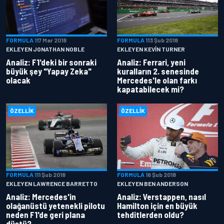
FORMULA 1
17 Mar 2018
FORMULA 1
13 Şub 2018
EKLEYEN JONATHAN NOBLE
EKLEYEN KEVIN TURNER
Analiz: F1'deki bir sonraki
Analiz: Ferrari, yeni
büyük şey "Yapay Zeka"
kuralların 2. senesinde
olacak
Mercedes'le olan farkı
kapatabilecek mi?
ÖZELLIK
ÖZELLIK
FORMULA 1
11 Şub 2018
FORMULA 1
6 Şub 2018
EKLEYEN LAWRENCE BARRETTO
EKLEYEN BEN ANDERSON
Analiz: Mercedes'in
Analiz: Verstappen, nasıl
olağanüstü yetenekli pilotu
Hamilton için en büyük
neden F1'de geri plana
tehditlerden oldu?
düştü?