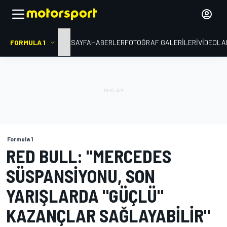
FORMULA 1
ANA SAYFA
HABERLER
FOTOĞRAF GALERILERI
VIDEOLA
Formula 1
RED BULL: "MERCEDES
SÜSPANSIYONU, SON
YARIŞLARDA "GÜÇLÜ"
KAZANÇLAR SAĞLAYABILIR"