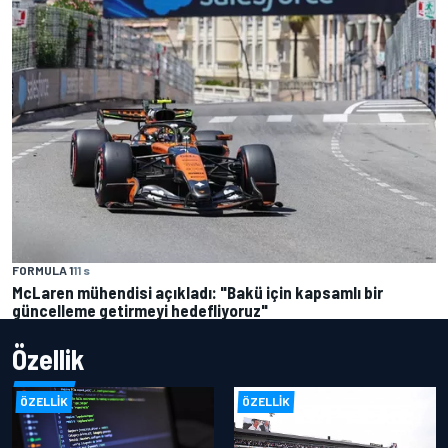
FORMULA 1
11 s
McLaren mühendisi açıkladı: "Bakü için kapsamlı bir
güncelleme getirmeyi hedefliyoruz"
Özellik
ÖZELLIK
ÖZELLIK