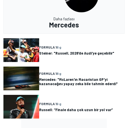
Daha fazlası
Mercedes
FORMULA 1
6 g
Steiner: "Russell, 2028'de Audi'ye geçebilir"
FORMULA 1
8 g
Mercedes: "McLaren'ın Macaristan GP'yi
kazanacağını yapay zeka bile tahmin ederdi"
FORMULA 1
9 g
Russell: “Finale daha çok uzun bir yol var”