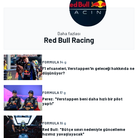
Daha fazlası
Red Bull Racing
FORMULA 1
4 g
F1 efsaneleri, Verstappen'in geleceği hakkında ne
düşünüyor?
FORMULA 1
7 g
Perez: "Verstappen beni daha hızlı bir pilot
yaptı"
FORMULA 1
9 g
Red Bull: "Bütçe sınırı nedeniyle güncelleme
hızımız yavaşlayacak"