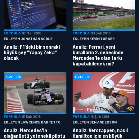
FORMULA 1
17 Mar 2018
FORMULA 1
13 Şub 2018
EKLEYEN JONATHAN NOBLE
EKLEYEN KEVIN TURNER
Analiz: F1'deki bir sonraki
Analiz: Ferrari, yeni
büyük şey "Yapay Zeka"
kuralların 2. senesinde
olacak
Mercedes'le olan farkı
kapatabilecek mi?
ÖZELLIK
ÖZELLIK
FORMULA 1
11 Şub 2018
FORMULA 1
6 Şub 2018
EKLEYEN LAWRENCE BARRETTO
EKLEYEN BEN ANDERSON
Analiz: Mercedes'in
Analiz: Verstappen, nasıl
olağanüstü yetenekli pilotu
Hamilton için en büyük