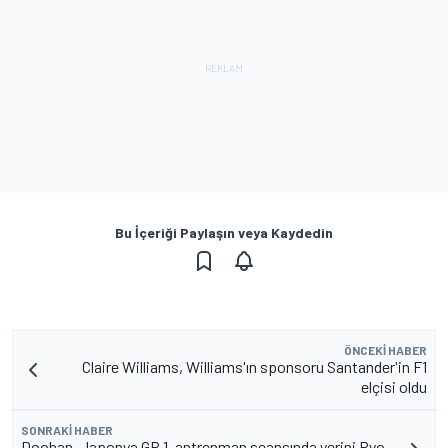
Bu İçeriği Paylaşın veya Kaydedin
ÖNCEKI HABER
Claire Williams, Williams'ın sponsoru Santander'in F1
elçisi oldu
SONRAKI HABER
Doohan, Japonya GP 1. antrenman seansında yerini Ryo