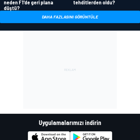
neden F1'de geri plana
tehditlerden oldu?
düştü?
DAHA FAZLASINI GÖRÜNTÜLE
Uygulamalarımızı indirin