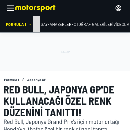
FORMULA 1
ANA SAYFA
HABERLER
FOTOĞRAF GALERILERI
VIDEOLA
Formula 1
Japonya GP
RED BULL, JAPONYA GP'DE
KULLANACAĞI ÖZEL RENK
DÜZENINI TANITTI!
Red Bull, Japonya Grand Prix'si için motor ortağı
Honda'ya ithafen özel bir renk düzeni tanıttı.