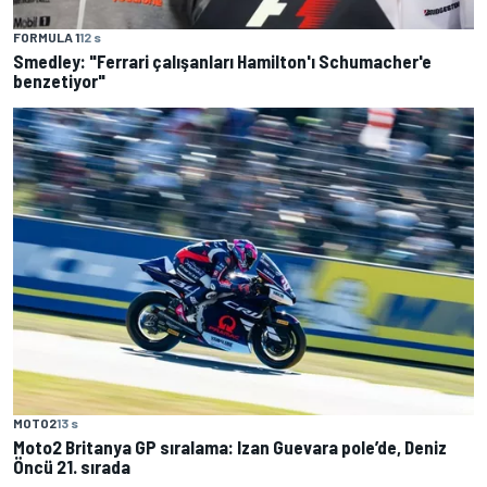
FORMULA 1
12 s
Smedley: "Ferrari çalışanları Hamilton'ı Schumacher'e
benzetiyor"
MOTO2
13 s
Moto2 Britanya GP sıralama: Izan Guevara pole’de, Deniz
Öncü 21. sırada