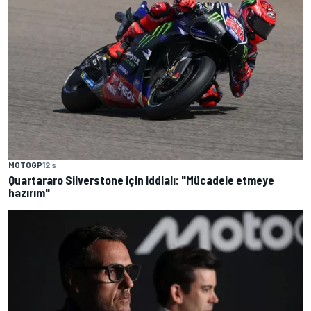
MOTOGP
12 s
Quartararo Silverstone için iddialı: "Mücadele etmeye
hazırım"