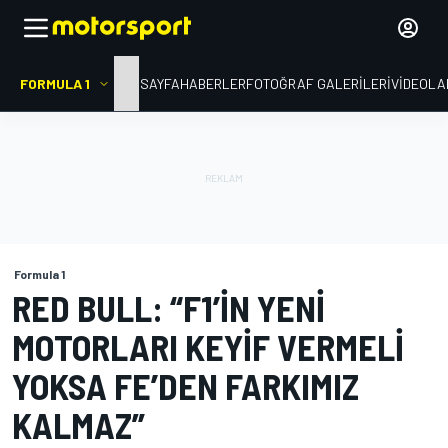
FORMULA 1
ANA SAYFA
HABERLER
FOTOĞRAF GALERILERI
VIDEOLA
Formula 1
RED BULL: “F1’IN YENI
MOTORLARI KEYIF VERMELI
YOKSA FE’DEN FARKIMIZ
KALMAZ”