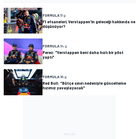
FORMULA 1
1 g
F1 efsaneleri, Verstappen'in geleceği hakkında ne
düşünüyor?
FORMULA 1
4 g
Perez: "Verstappen beni daha hızlı bir pilot
yaptı"
FORMULA 1
6 g
Red Bull: "Bütçe sınırı nedeniyle güncelleme
hızımız yavaşlayacak"