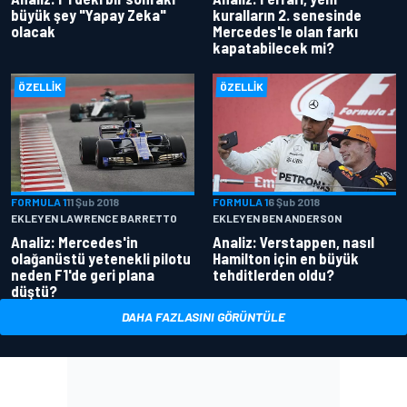
büyük şey "Yapay Zeka"
kuralların 2. senesinde
olacak
Mercedes'le olan farkı
kapatabilecek mi?
ÖZELLIK
ÖZELLIK
FORMULA 1
11 Şub 2018
FORMULA 1
6 Şub 2018
EKLEYEN LAWRENCE BARRETTO
EKLEYEN BEN ANDERSON
Analiz: Mercedes'in
Analiz: Verstappen, nasıl
olağanüstü yetenekli pilotu
Hamilton için en büyük
neden F1'de geri plana
tehditlerden oldu?
düştü?
DAHA FAZLASINI GÖRÜNTÜLE