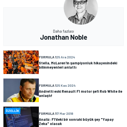
Daha fazlası
Jonathan Noble
FORMULA 1
25 Ara 2024
Stella, McLaren'in şampiyonluk hikayesindeki
bilinmeyenleri anlattı
FORMULA 1
25 Kas 2024
Andretti eski Renault F1 motor şefi Rob White ile
anlaştı!
ÖZELLIK
FORMULA 1
17 Mar 2018
Analiz: F1'deki bir sonraki büyük şey "Yapay
Zeka" olacak