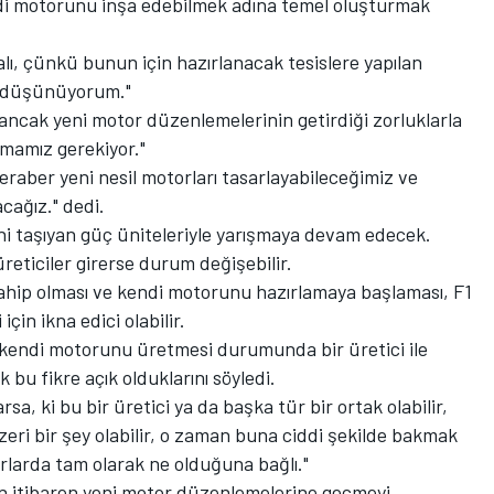
endi motorunu inşa edebilmek adına temel oluşturmak
alı, çünkü bunun için hazırlanacak tesislere yapılan
u düşünüyorum."
, ancak yeni motor düzenlemelerinin getirdiği zorluklarla
mamız gerekiyor."
beraber yeni nesil motorları tasarlayabileceğimiz ve
acağız." dedi.
ini taşıyan güç üniteleriyle yarışmaya devam edecek.
eticiler girerse durum değişebilir.
ahip olması ve kendi motorunu hazırlamaya başlaması, F1
için ikna edici olabilir.
 kendi motorunu üretmesi durumunda bir üretici ile
bu fikre açık olduklarını söyledi.
sa, ki bu bir üretici ya da başka tür bir ortak olabilir,
zeri bir şey olabilir, o zaman buna ciddi şekilde bakmak
rlarda tam olarak ne olduğuna bağlı."
ten itibaren yeni motor düzenlemelerine geçmeyi