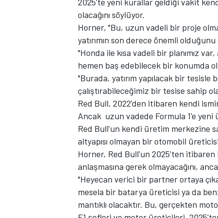
2025'te yeni kurallar geldiği vakit k
olacağını söylüyor.
Horner, "Bu, uzun vadeli bir proje olm
yatırımın son derece önemli olduğun
"Honda ile kısa vadeli bir planımız var
TÜRK SPORCULAR
hemen baş edebilecek bir konumda ol
"Burada, yatırım yapılacak bir tesisle 
çalıştırabileceğimiz bir tesise sahip ol
Red Bull, 2022'den itibaren kendi ism
Ancak uzun vadede Formula 1'e yeni ür
Red Bull'un kendi üretim merkezine s
altyapısı olmayan bir otomobil üreticisi 
Horner, Red Bull'un 2025'ten itibaren
anlaşmasına gerek olmayacağını, ancak 
"Heyecan verici bir partner ortaya çıkar
mesela bir batarya üreticisi ya da ben
mantıklı olacaktır. Bu, gerçekten moto
F1 şefleri ve motor üreticileri, 2025'