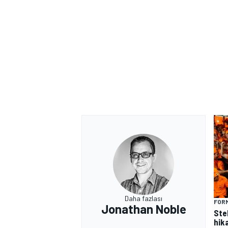
Daha fazlası
FORM
Jonathan Noble
Ste
hik