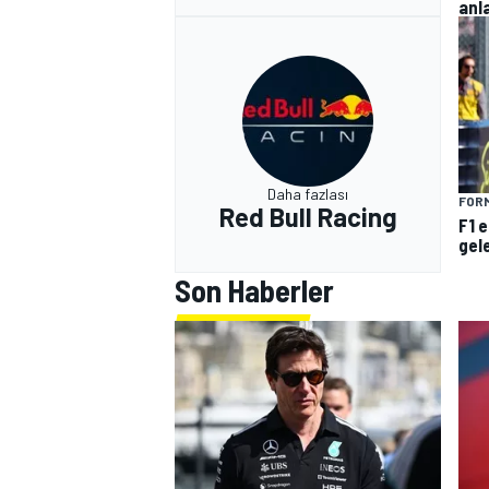
anla
Daha fazlası
FORM
Red Bull Racing
F1 
gel
Son Haberler