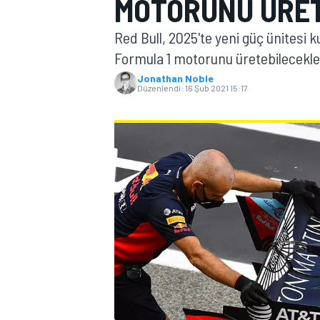
MOTORUNU ÜRET
MOTOGP
Red Bull, 2025'te yeni güç ünitesi 
Formula 1 motorunu üretebilecekler
Jonathan Noble
Düzenlendi:
16 Şub 2021 15:17
WORLD SUPERBIKE