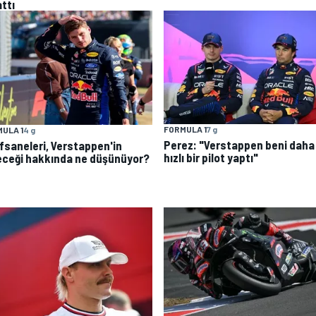
ttı
FORMULA 1
7 g
ULA 1
4 g
Perez: "Verstappen beni daha
efsaneleri, Verstappen'in
hızlı bir pilot yaptı"
eceği hakkında ne düşünüyor?