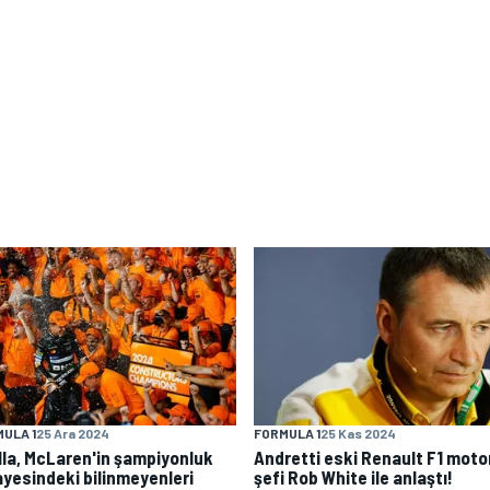
ULA 1
25 Ara 2024
FORMULA 1
25 Kas 2024
lla, McLaren'in şampiyonluk
Andretti eski Renault F1 moto
ayesindeki bilinmeyenleri
şefi Rob White ile anlaştı!