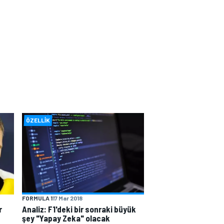
ÖZELLIK
FORMULA 1
17 Mar 2018
r
Analiz: F1'deki bir sonraki büyük
şey "Yapay Zeka" olacak