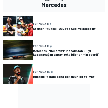
Mercedes
FORMULA 1
7 g
Steiner: "Russell, 2028'de Audi'ye geçebilir"
FORMULA 1
9 g
Mercedes: "McLaren'ın Macaristan GP'yi
kazanacağını yapay zeka bile tahmin ederdi"
FORMULA 1
10 g
Russell: “Finale daha çok uzun bir yol var”