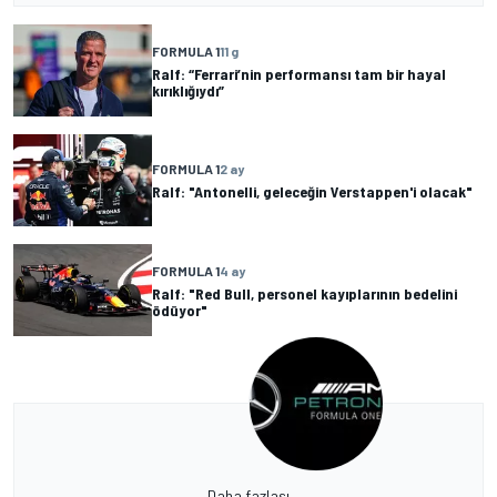
FORMULA 1
11 g
Ralf: “Ferrari’nin performansı tam bir hayal
kırıklığıydı”
FORMULA 1
2 ay
Ralf: "Antonelli, geleceğin Verstappen'i olacak"
FORMULA 1
4 ay
Ralf: "Red Bull, personel kayıplarının bedelini
ödüyor"
Daha fazlası