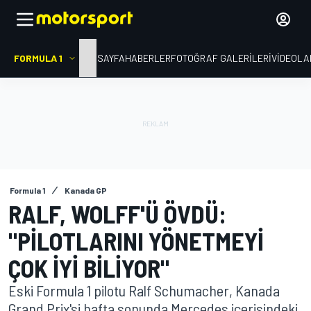
FORMULA 1
ANA SAYFA
HABERLER
FOTOĞRAF GALERILERI
VIDEOLA
Formula 1
Kanada GP
RALF, WOLFF'Ü ÖVDÜ:
"PILOTLARINI YÖNETMEYI
ÇOK IYI BILIYOR"
Eski Formula 1 pilotu Ralf Schumacher, Kanada
Grand Prix'si hafta sonunda Mercedes içerisindeki