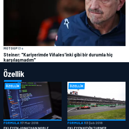
MOTOGP
13 s
Steiner: "Kariyerimde Viñales'inki gibi bir durumla hiç
karşılaşmadım"
Özellik
ÖZELLIK
ÖZELLIK
FORMULA 1
17 Mar 2018
FORMULA 1
13 Şub 2018
EKLEYEN JONATHAN NOBLE
EKLEYEN KEVIN TURNER