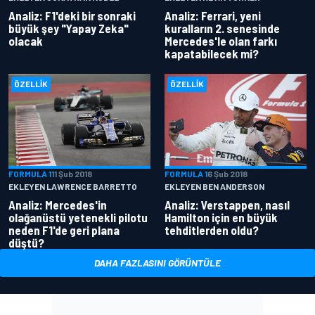
Analiz: F1'deki bir sonraki
Analiz: Ferrari, yeni
büyük şey "Yapay Zeka"
kuralların 2. senesinde
olacak
Mercedes'le olan farkı
kapatabilecek mi?
ÖZELLIK
ÖZELLIK
FORMULA 1
11 Şub 2018
FORMULA 1
6 Şub 2018
EKLEYEN LAWRENCE BARRETTO
EKLEYEN BEN ANDERSON
Analiz: Mercedes'in
Analiz: Verstappen, nasıl
olağanüstü yetenekli pilotu
Hamilton için en büyük
neden F1'de geri plana
tehditlerden oldu?
düştü?
DAHA FAZLASINI GÖRÜNTÜLE