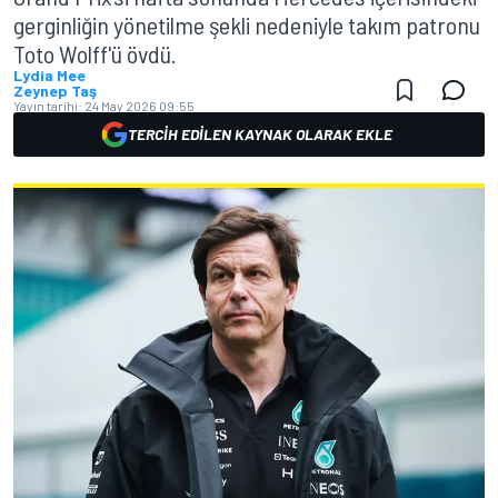
gerginliğin yönetilme şekli nedeniyle takım patronu
Toto Wolff'ü övdü.
Lydia Mee
Zeynep Taş
Yayın tarihi:
24 May 2026 09:55
TERCIH EDILEN KAYNAK OLARAK EKLE