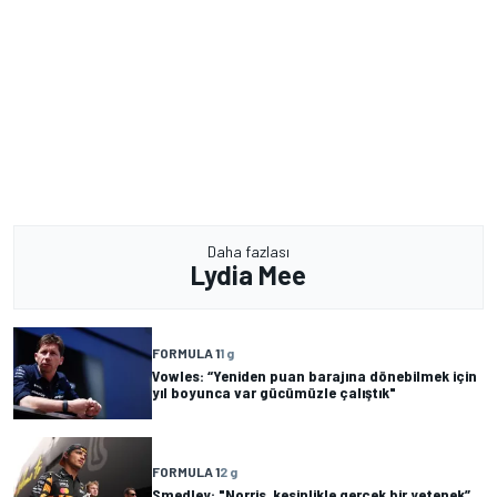
Daha fazlası
Lydia Mee
FORMULA 1
1 g
Vowles: “Yeniden puan barajına dönebilmek için
yıl boyunca var gücümüzle çalıştık"
FORMULA 1
2 g
Smedley: "Norris, kesinlikle gerçek bir yetenek”