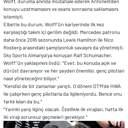
Wolff, duruma anında müdahale ederek Antonelli'den
konuyu uzatmamasını ve seans sonrasına saklamasını
istemişti.
Elbette bu durum, Wolff'ün kariyerinde ilk kez
karşılaştığı takım içi gerilim değildi.
Mercedes
patronu
daha önce 2016 sezonunda
Lewis Hamilton
ile
Nico
Rosberg
arasındaki şampiyonluk savaşını da yönetmişti.
Sky Sports Almanya'ya konuşan Ralf Schumacher,
Wolff''ün yaklaşımını övdü: "Evet, bu konuda açık ve
dürüst davranıyor ve her şeyden önemlisi, genç pilotları
nasıl yöneteceğini biliyor."
"Kendisi de bir zamanlar yarıştı. O dönem DTM'de HWA
ile çalışırken genç pilotlarla da ilgileniyordu. Bence onu
farklı kılan da bu."
"Yarınki yarış ilginç olacak. Özellikle ilk virajları, hatta ilk
iki virajı sorunsuz geçmeleri gerekiyor."