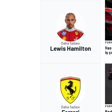
FORM
Daha fazlası
Lewis Hamilton
Vas
iş 
FORM
Daha fazlası
Red