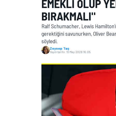
EMEKLI OLUP YE
MOTOGP
BIRAKMALI"
Ralf Schumacher, Lewis Hamilton'ı
gerektiğini savunurken, Oliver Bear
söyledi.
Zeynep Taş
Yayın tarihi:
10 May 2026 16:05
WORLD SUPERBIKE