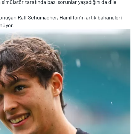
simülatör tarafında bazı sorunlar yaşadığını da dile
onuşan Ralf Schumacher, Hamilton'ın artık bahaneleri
ünüyor.