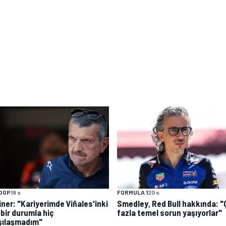
OGP
18 s
FORMULA 1
20 s
iner: "Kariyerimde Viñales'inki
Smedley, Red Bull hakkında: 
 bir durumla hiç
fazla temel sorun yaşıyorlar"
şılaşmadım"