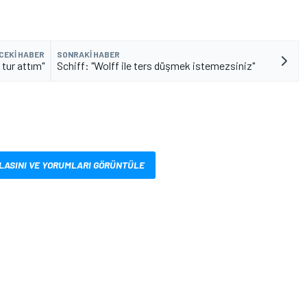
CEKI HABER
SONRAKI HABER
 tur attım"
Schiff: "Wolff ile ters düşmek istemezsiniz"
LASINI VE YORUMLARI GÖRÜNTÜLE