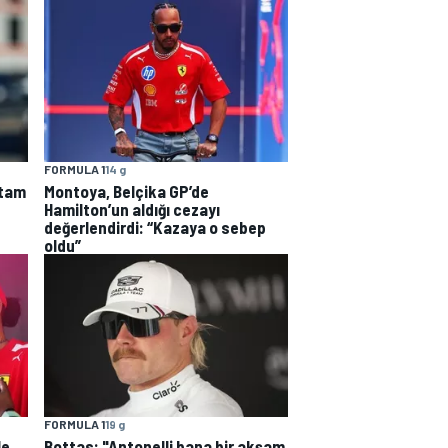
FORMULA 1
14 g
 tam
Montoya, Belçika GP’de
Hamilton’un aldığı cezayı
değerlendirdi: “Kazaya o sebep
oldu”
FORMULA 1
19 g
le
Bottas: "Antonelli bana bir akşam