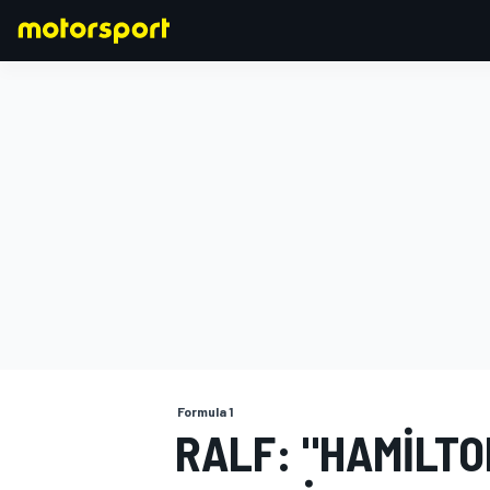
FORMULA 1
Formula 1
RALF: "HAMILT