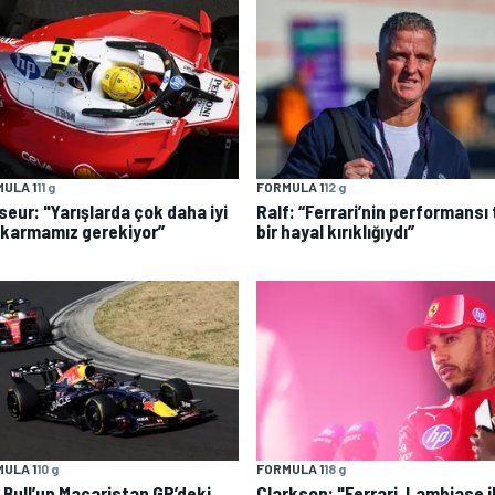
ULA 1
11 g
FORMULA 1
12 g
seur: "Yarışlarda çok daha iyi
Ralf: “Ferrari’nin performansı
çıkarmamız gerekiyor”
bir hayal kırıklığıydı”
ULA 1
10 g
FORMULA 1
18 g
 Bull’un Macaristan GP’deki
Clarkson: "Ferrari, Lambiase i