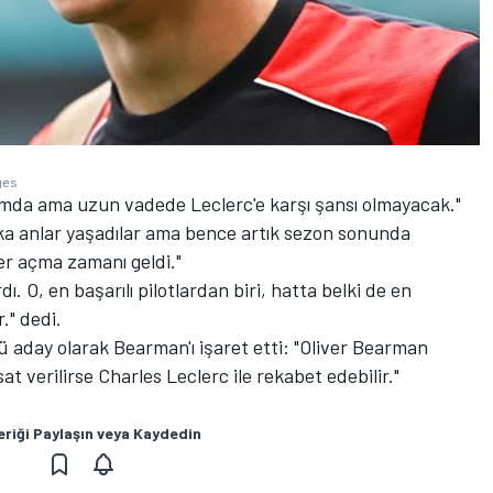
ges
onumda ama uzun vadede Leclerc'e karşı şansı olmayacak."
ka anlar yaşadılar ama bence artık sezon sonunda
yer açma zamanı geldi."
. O, en başarılı pilotlardan biri, hatta belki de en
." dedi.
lü aday olarak Bearman'ı işaret etti: "Oliver Bearman
at verilirse Charles Leclerc ile rekabet edebilir."
eriği Paylaşın veya Kaydedin