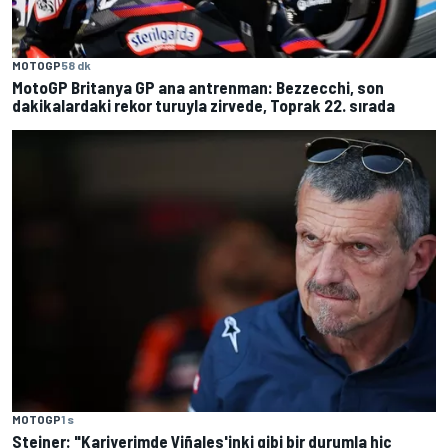
MOTOGP
58 dk
MotoGP Britanya GP ana antrenman: Bezzecchi, son
dakikalardaki rekor turuyla zirvede, Toprak 22. sırada
MOTOGP
1 s
Steiner: "Kariyerimde Viñales'inki gibi bir durumla hiç