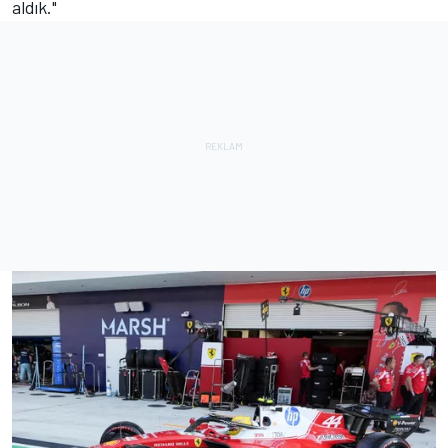
aldık."