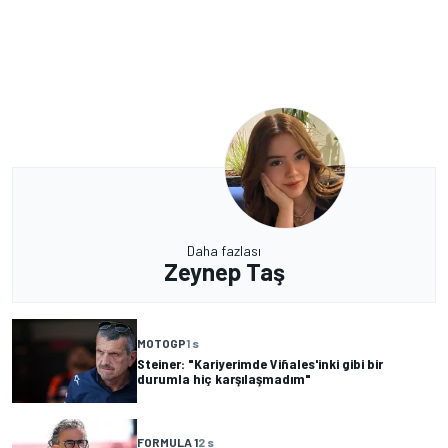
Daha fazlası
Zeynep Taş
MOTOGP
1 s
Steiner: "Kariyerimde Viñales'inki gibi bir
durumla hiç karşılaşmadım"
FORMULA 1
2 s