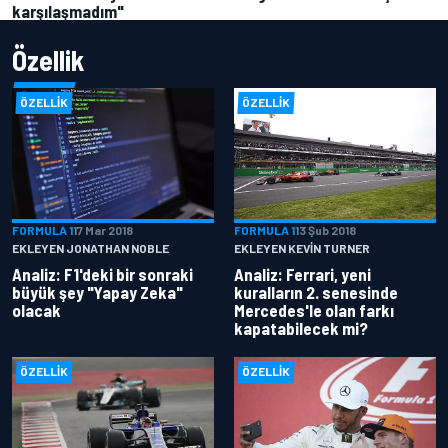
karşılaşmadım"
Özellik
ÖZELLIK
ÖZELLIK
FORMULA 1
17 Mar 2018
FORMULA 1
13 Şub 2018
EKLEYEN JONATHAN NOBLE
EKLEYEN KEVIN TURNER
Analiz: F1'deki bir sonraki
Analiz: Ferrari, yeni
büyük şey "Yapay Zeka"
kuralların 2. senesinde
olacak
Mercedes'le olan farkı
kapatabilecek mi?
ÖZELLIK
ÖZELLIK