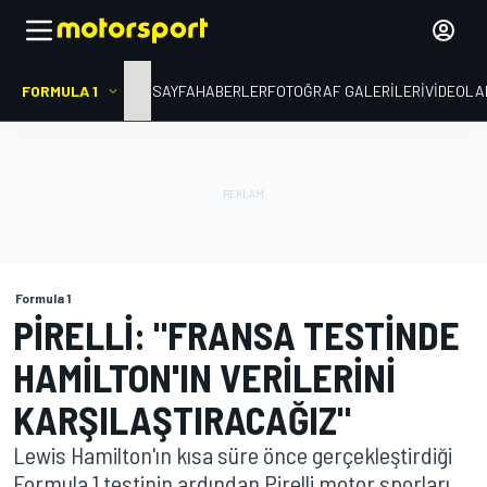
FORMULA 1
ANA SAYFA
HABERLER
FOTOĞRAF GALERILERI
VIDEOLA
Formula 1
PIRELLI: "FRANSA TESTINDE
HAMILTON'IN VERILERINI
KARŞILAŞTIRACAĞIZ"
Lewis Hamilton'ın kısa süre önce gerçekleştirdiği
Formula 1 testinin ardından Pirelli motor sporları