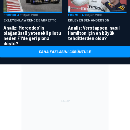
FORMULA 1
11 Şub 2018
FORMULA 1
6 Şub 2018
EKLEYEN LAWRENCE BARRETTO
EKLEYEN BEN ANDERSON
Analiz: Mercedes'in
Analiz: Verstappen, nasıl
olağanüstü yetenekli pilotu
Hamilton için en büyük
neden F1'de geri plana
tehditlerden oldu?
düştü?
DAHA FAZLASINI GÖRÜNTÜLE