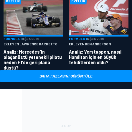
ÖZELLIK
ÖZELLIK
FORMULA 1
11 Şub 2018
FORMULA 1
6 Şub 2018
EKLEYEN LAWRENCE BARRETTO
EKLEYEN BEN ANDERSON
Analiz: Mercedes'in
Analiz: Verstappen, nasıl
olağanüstü yetenekli pilotu
Hamilton için en büyük
neden F1'de geri plana
tehditlerden oldu?
düştü?
DAHA FAZLASINI GÖRÜNTÜLE