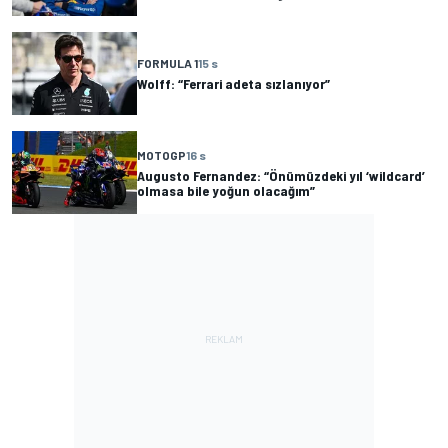
FORMULA 1
15 s
Wolff: “Ferrari adeta sızlanıyor”
MOTOGP
16 s
Augusto Fernandez: “Önümüzdeki yıl ‘wildcard’
olmasa bile yoğun olacağım”