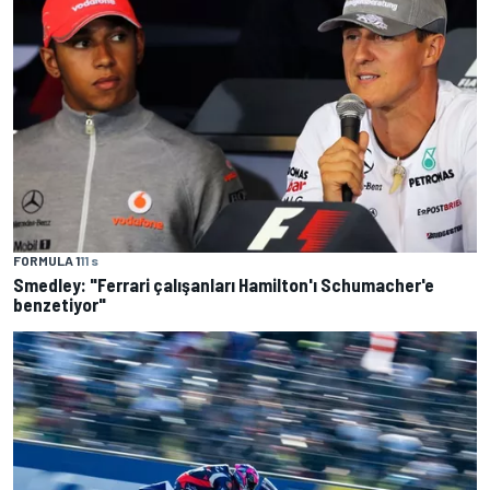
FORMULA 1
11 s
Smedley: "Ferrari çalışanları Hamilton'ı Schumacher'e
benzetiyor"