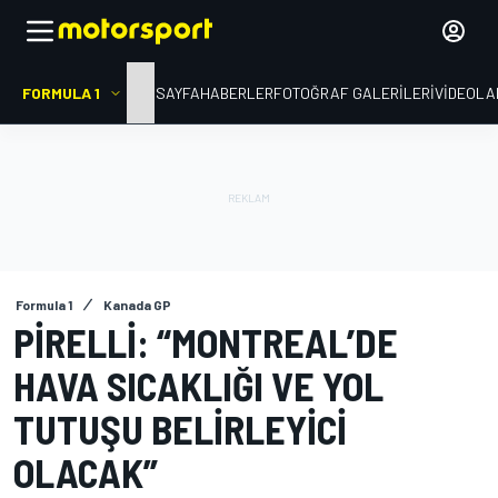
FORMULA 1
ANA SAYFA
HABERLER
FOTOĞRAF GALERILERI
VIDEOLA
Formula 1
Kanada GP
PIRELLI: “MONTREAL’DE
HAVA SICAKLIĞI VE YOL
TUTUŞU BELIRLEYICI
OLACAK”