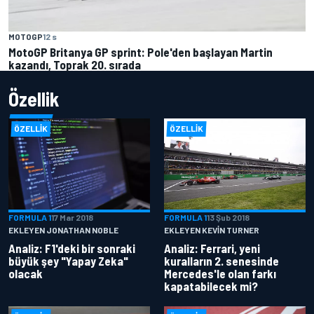
MOTOGP
12 s
MotoGP Britanya GP sprint: Pole'den başlayan Martin
kazandı, Toprak 20. sırada
Özellik
ÖZELLIK
ÖZELLIK
FORMULA 1
17 Mar 2018
FORMULA 1
13 Şub 2018
EKLEYEN JONATHAN NOBLE
EKLEYEN KEVIN TURNER
Analiz: F1'deki bir sonraki
Analiz: Ferrari, yeni
büyük şey "Yapay Zeka"
kuralların 2. senesinde
olacak
Mercedes'le olan farkı
kapatabilecek mi?