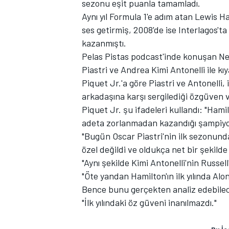
sezonu eşit puanla tamamladı.
Aynı yıl Formula 1'e adım atan Lewis 
ses getirmiş, 2008'de ise Interlagos't
kazanmıştı.
TÜRK SPORCULAR
Pelas Pistas podcast'inde konuşan Ne
Piastri ve Andrea Kimi Antonelli ile k
Piquet Jr.'a göre Piastri ve Antonelli,
arkadaşına karşı sergilediği özgüven v
Piquet Jr. şu ifadeleri kullandı: "Ham
adeta zorlanmadan kazandığı şampiyon
"Bugün Oscar Piastri'nin ilk sezonunda
özel değildi ve oldukça net bir şekild
"Aynı şekilde Kimi Antonelli'nin Russell
"Öte yandan Hamilton'ın ilk yılında Alon
Bence bunu gerçekten analiz edebilece
"İlk yılındaki öz güveni inanılmazdı."