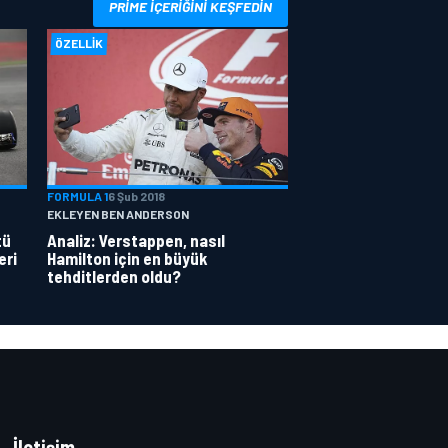
PRIME IÇERIĞINI KEŞFEDIN
ÖZELLIK
FORMULA 1
6 Şub 2018
EKLEYEN BEN ANDERSON
tü
Analiz: Verstappen, nasıl
eri
Hamilton için en büyük
tehditlerden oldu?
İletişim