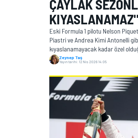
ÇAYLAK SEZONLA
MOTOGP
KIYASLANAMAZ
Eski Formula 1 pilotu Nelson Pique
Piastri ve Andrea Kimi Antonelli gib
kıyaslanamayacak kadar özel olduğ
Zeynep Taş
Yayın tarihi:
12 Nis 2026 14:05
WORLD SUPERBIKE