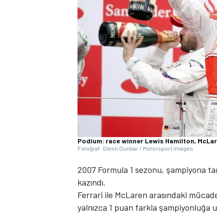
WRC
Podium: race winner Lewis Hamilton, McLa
Fotoğraf: Glenn Dunbar / Motorsport Images
2007 Formula 1 sezonu, şampiyona tarih
kazındı.
Ferrari ile McLaren arasındaki mücad
yalnızca 1 puan farkla şampiyonluğa 