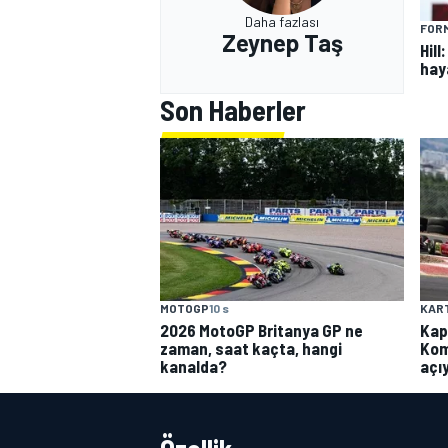
Daha fazlası
FORM
Zeynep Taş
Hill
hay
Son Haberler
MOTOGP
10 s
KAR
2026 MotoGP Britanya GP ne
Kap
zaman, saat kaçta, hangi
Kom
kanalda?
açı