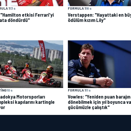
ULA 1
13 s
FORMULA 1
16 s
: "Hamilton etkisi Ferrari'yi
Verstappen: "Hayattaki en bü
ata döndürdü"
ödülüm kızım Lily"
TING
10 s
FORMULA 1
11 s
adokya Motorsporları
Vowles: “Yeniden puan barajın
pleksi kapılarını kartingle
dönebilmek için yıl boyunca va
yor
gücümüzle çalıştık"