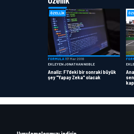
Özellik
ÖZELLIK
ÖZ
FORMULA 1
17 Mar 2018
FOR
EKLEYEN JONATHAN NOBLE
EKL
Analiz: F1'deki bir sonraki büyük
Anal
şey "Yapay Zeka" olacak
sen
kap
Uygulamalarımızı indirin