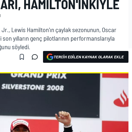
RI, HAMILTON'INKIYLE
"
t Jr., Lewis Hamilton'ın çaylak sezonunun, Oscar
i son yılların genç pilotlarının performanslarıyla
unu söyledi.
TERCIH EDILEN KAYNAK OLARAK EKLE