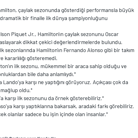
Hamilton, çaylak sezonunda gösterdiği performansla büyük
a dramatik bir finalle ilk dünya şampiyonluğunu
lson Piquet Jr., Hamilton'ın çaylak sezonunu Oscar
ıyaslayarak dikkat çekici değerlendirmelerde bulundu.
 ilk sezonlarında Hamilton'ın Fernando Alonso gibi bir takım
e kararlılığı gösteremedi.
ilton’ın ilk sezonu, mükemmel bir araca sahip olduğu ve
luklardan bile daha anlamlıydı."
 Lando'ya karşı ne yaptığını görüyoruz. Açıkçası çok da
e mağlup oldu."
'a karşı ilk sezonunu da örnek gösterebiliriz."
so'ya karşı yaptıklarına bakarsak, aradaki farkı görebiliriz.
k olanlar sadece bu işin içinde olan insanlar."