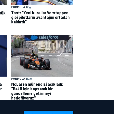
FORMULA 1
2 g
Tost: "Yeni kurallar Verstappen
yük
gibi pilotların avantajını ortadan
kaldırdı"
FORMULA 1
12 s
a
McLaren mühendisi açıkladı:
r
"Bakü için kapsamlı bir
güncelleme getirmeyi
hedefliyoruz"