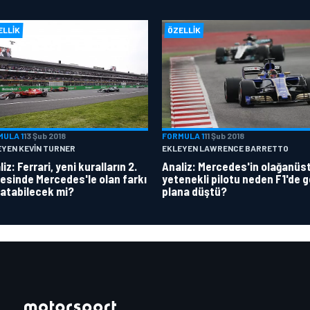
ELLIK
ÖZELLIK
MULA 1
13 Şub 2018
FORMULA 1
11 Şub 2018
EYEN KEVIN TURNER
EKLEYEN LAWRENCE BARRETTO
iz: Ferrari, yeni kuralların 2.
Analiz: Mercedes'in olağanüs
esinde Mercedes'le olan farkı
yetenekli pilotu neden F1'de g
atabilecek mi?
plana düştü?