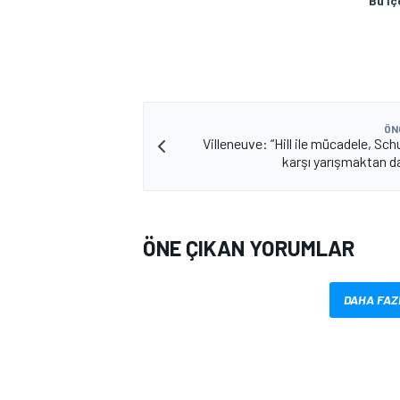
Bu İç
ÖN
Villeneuve: “Hill ile mücadele, Sc
karşı yarışmaktan d
ÖNE ÇIKAN YORUMLAR
DAHA FAZ