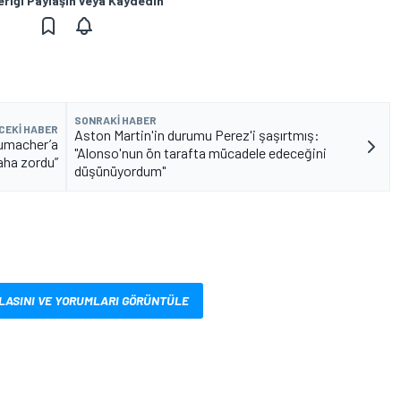
eriği Paylaşın veya Kaydedin
SONRAKI HABER
CEKI HABER
Aston Martin'in durumu Perez'i şaşırtmış:
humacher’a
"Alonso'nun ön tarafta mücadele edeceğini
aha zordu”
düşünüyordum"
LASINI VE YORUMLARI GÖRÜNTÜLE