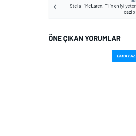
ÖN
Stella: "McLaren, F1'in en iyi yeten
cazip 
ÖNE ÇIKAN YORUMLAR
DAHA FAZ
MOTOSİKLET