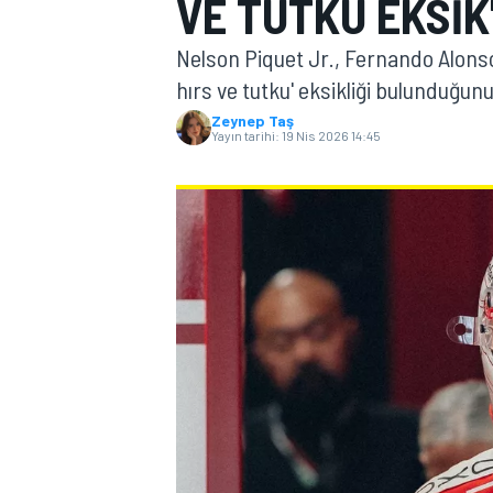
VE TUTKU EKSIK
MOTOGP
Nelson Piquet Jr., Fernando Alonso
hırs ve tutku' eksikliği bulunduğun
Zeynep Taş
Yayın tarihi:
19 Nis 2026 14:45
WORLD SUPERBIKE