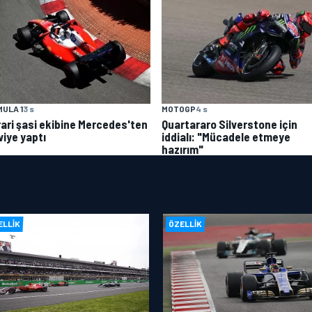
ULA 1
3 s
MOTOGP
4 s
rari şasi ekibine Mercedes'ten
Quartararo Silverstone için
viye yaptı
iddialı: "Mücadele etmeye
hazırım"
ELLIK
ÖZELLIK