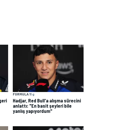
FORMULA 1
1 g
geri
Hadjar, Red Bull'a alışma sürecini
anlattı: "En basit şeyleri bile
yanlış yapıyordum"