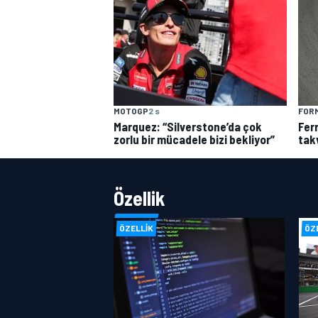
MOTOGP
2 s
FORM
Marquez: “Silverstone’da çok
Fer
zorlu bir mücadele bizi bekliyor”
tak
Özellik
ÖZELLIK
ÖZ