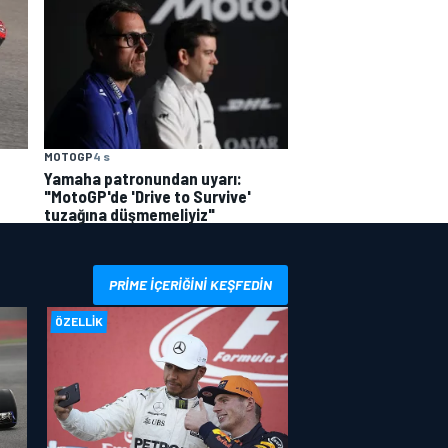
MOTOGP
4 s
Yamaha patronundan uyarı:
"MotoGP'de 'Drive to Survive'
tuzağına düşmemeliyiz"
PRIME IÇERIĞINI KEŞFEDIN
ÖZELLIK