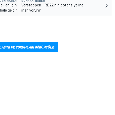
CEKI HABER
SONRAKI HABER
ekleri için
Verstappen: "RB22'nin potansiyeline
hale geldi"
inanıyorum"
LASINI VE YORUMLARI GÖRÜNTÜLE