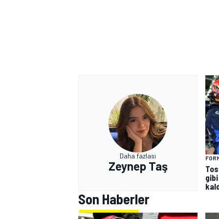
Daha fazlası
FORM
Zeynep Taş
Tos
gibi
kald
Son Haberler