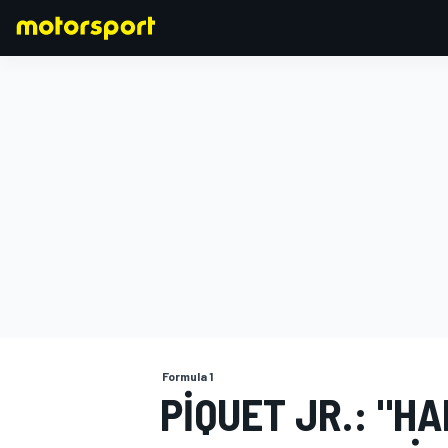
FORMULA 1
Formula 1
PIQUET JR.: "HA