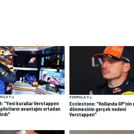
ULA 1
1 g
FORMULA 1
1 g
t: "Yeni kurallar Verstappen
Ecclestone: "Hollanda GP'nin 
 pilotların avantajını ortadan
dönmesinin gerçek nedeni
ırdı"
Verstappen"