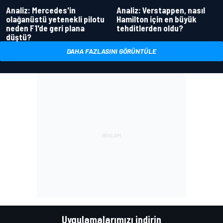
Analiz: Mercedes'in
Analiz: Verstappen, nasıl
olağanüstü yetenekli pilotu
Hamilton için en büyük
neden F1'de geri plana
tehditlerden oldu?
düştü?
DAHA FAZLASINI GÖRÜNTÜLE
Uygulamalarımızı indirin