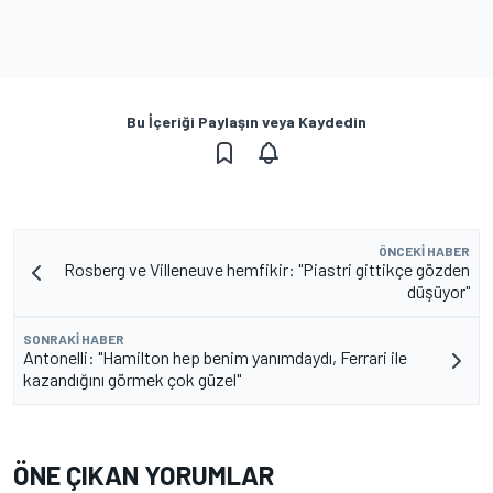
Bu İçeriği Paylaşın veya Kaydedin
ÖNCEKI HABER
Rosberg ve Villeneuve hemfikir: "Piastri gittikçe gözden
düşüyor"
SONRAKI HABER
Antonelli: "Hamilton hep benim yanımdaydı, Ferrari ile
kazandığını görmek çok güzel"
ÖNE ÇIKAN YORUMLAR