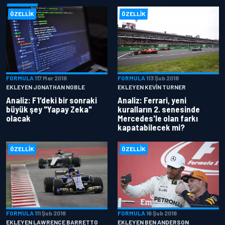
ÖZELLIK
ÖZELLIK
FORMULA 1
17 Mar 2018
FORMULA 1
13 Şub 2018
EKLEYEN JONATHAN NOBLE
EKLEYEN KEVIN TURNER
Analiz: F1'deki bir sonraki
Analiz: Ferrari, yeni
büyük şey "Yapay Zeka"
kuralların 2. senesinde
olacak
Mercedes'le olan farkı
kapatabilecek mi?
ÖZELLIK
ÖZELLIK
FORMULA 1
11 Şub 2018
FORMULA 1
6 Şub 2018
EKLEYEN LAWRENCE BARRETTO
EKLEYEN BEN ANDERSON