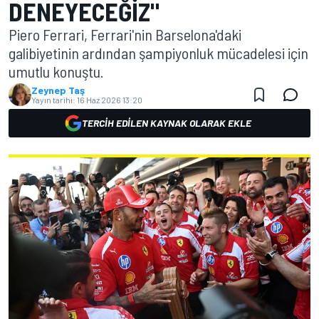
DENEYECEĞIZ"
Piero Ferrari, Ferrari'nin Barselona'daki
galibiyetinin ardından şampiyonluk mücadelesi için
umutlu konuştu.
Zeynep Taş
Yayın tarihi:
16 Haz 2026 13:20
TERCIH EDILEN KAYNAK OLARAK EKLE