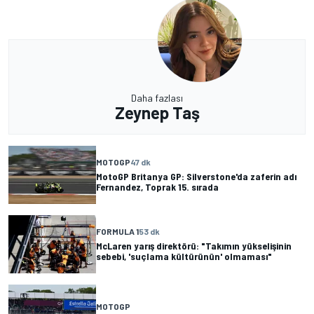
Daha fazlası
Zeynep Taş
MOTOGP
47 dk
MotoGP Britanya GP: Silverstone'da zaferin adı
Fernandez, Toprak 15. sırada
FORMULA 1
53 dk
McLaren yarış direktörü: "Takımın yükselişinin
sebebi, 'suçlama kültürünün' olmaması"
MOTOGP