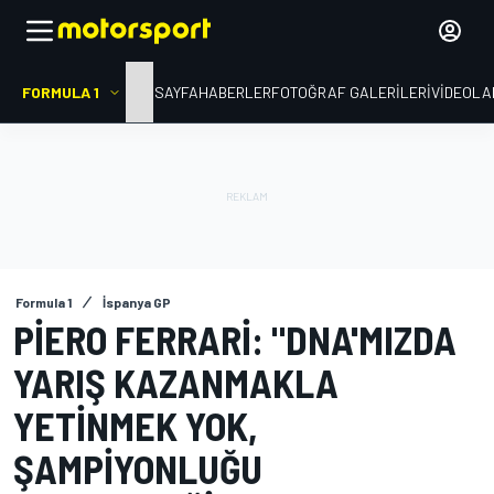
FORMULA 1
ANA SAYFA
HABERLER
FOTOĞRAF GALERILERI
VIDEOLA
Formula 1
İspanya GP
PIERO FERRARI: "DNA'MIZDA
YARIŞ KAZANMAKLA
YETINMEK YOK,
ŞAMPIYONLUĞU