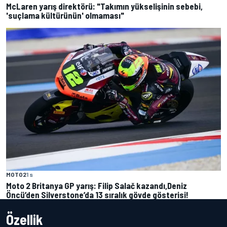
McLaren yarış direktörü: "Takımın yükselişinin sebebi,
'suçlama kültürünün' olmaması"
MOTO2
1 s
Moto 2 Britanya GP yarış: Filip Salač kazandı,Deniz
Öncü’den Silverstone’da 13 sıralık gövde gösterisi!
Özellik