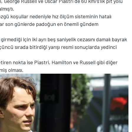
, George Russell ve Oscar Piastri de 60 km/s'lik pit yolu
almıştı.
 özgü koşullar nedeniyle hız ölçüm sisteminin hatalı
alar son günlerde padoğun en önemli gündem
 girmediği için iki ayrı beş saniyelik cezasını damalı bayrak
üncü sırada bitirdiği yarışı resmi sonuçlarda yedinci
iren nokta ise Piastri, Hamilton ve Russell gibi diğer
kmiş olması.