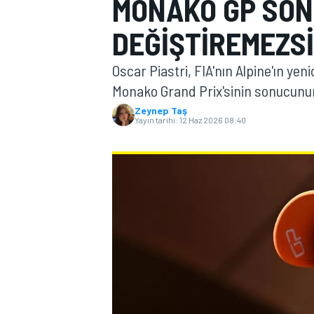
MONAKO GP SO
MOTOGP
DEĞIŞTIREMEZSI
Oscar Piastri, FIA'nın Alpine'ın yen
Monako Grand Prix'sinin sonucunun 
Zeynep Taş
Yayın tarihi:
12 Haz 2026 08:40
WORLD SUPERBIKE