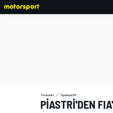
FORMULA 1
Formula 1
İspanya GP
PIASTRI'DEN FIA