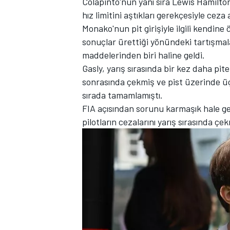
Colapinto'nun yanı sıra Lewis Hamilton
hız limitini aştıkları gerekçesiyle ceza 
Monako'nun pit girişiyle ilgili kendine
sonuçlar ürettiği yönündeki tartışm
maddelerinden biri haline geldi.
TÜRK SPORCULAR
Gasly, yarış sırasında bir kez daha pite
sonrasında çekmiş ve pist üzerinde üç
sırada tamamlamıştı.
FIA açısından sorunu karmaşık hale get
pilotların cezalarını yarış sırasında çe