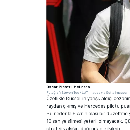
Oscar Piastri, McLaren
Fotoğraf: Steven Tee / LAT Images via Getty Images
Özellikle Russell'ın yarışı, aldığı cez
raydan çıkmış ve Mercedes pilotu puan
Bu nedenle FIA'nın olası bir düzeltme
10 saniye silmesi yeterli olmayacak. Çü
stratejik akışını doğrudan etkiledi.