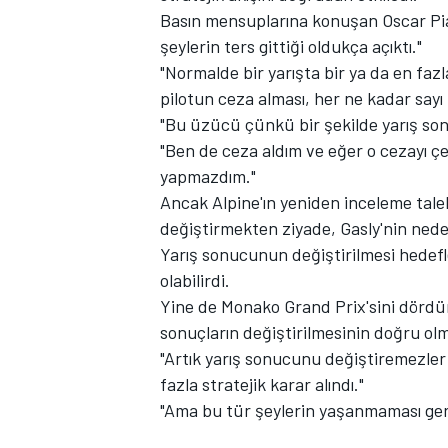
Basın mensuplarına konuşan Oscar Piastr
şeylerin ters gittiği oldukça açıktı."
"Normalde bir yarışta bir ya da en fazla 
pilotun ceza alması, her ne kadar sayı
"Bu üzücü çünkü bir şekilde yarış son
"Ben de ceza aldım ve eğer o cezayı 
yapmazdım."
Ancak Alpine'ın yeniden inceleme tal
MOTOSİKLET
değiştirmekten ziyade, Gasly'nin neden
Yarış sonucunun değiştirilmesi hedefl
olabilirdi.
Yine de Monako Grand Prix'sini dördü
sonuçların değiştirilmesinin doğru o
"Artık yarış sonucunu değiştiremezler
fazla stratejik karar alındı."
"Ama bu tür şeylerin yaşanmaması ger