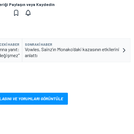
eriği Paylaşın veya Kaydedin
CEKI HABER
SONRAKI HABER
rına yanıt:
Vowles, Sainz’ın Monako’daki kazasının etkilerini
 değişmez"
anlattı
LASINI VE YORUMLARI GÖRÜNTÜLE