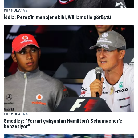
FORMULA 1
4 s
İddia: Perez’in menajer ekibi, Williams ile görüştü
FORMULA 1
4 s
Smedley: "Ferrari çalışanları Hamilton'ı Schumacher'e
benzetiyor"