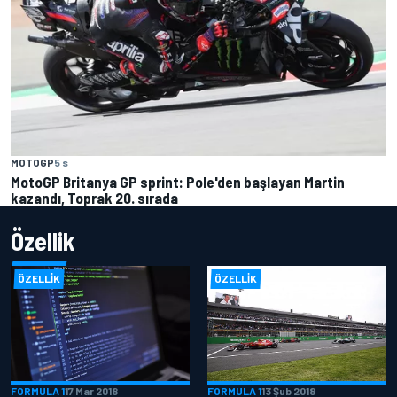
MOTOGP
5 s
MotoGP Britanya GP sprint: Pole'den başlayan Martin
kazandı, Toprak 20. sırada
Özellik
ÖZELLIK
ÖZELLIK
FORMULA 1
17 Mar 2018
FORMULA 1
13 Şub 2018