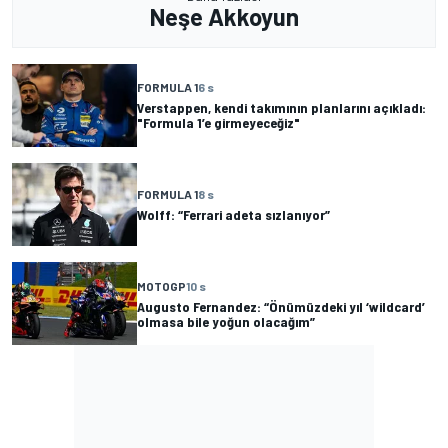
Neşe Akkoyun
FORMULA 1
6 s
Verstappen, kendi takımının planlarını açıkladı:
"Formula 1’e girmeyeceğiz"
FORMULA 1
8 s
Wolff: “Ferrari adeta sızlanıyor”
MOTOGP
10 s
Augusto Fernandez: “Önümüzdeki yıl ‘wildcard’
olmasa bile yoğun olacağım”