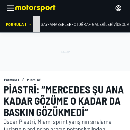
FORMULA 1
ANA SAYFA
HABERLER
FOTOĞRAF GALERILERI
VIDEOLA
Formula 1
Miami GP
PIASTRI: “MERCEDES ŞU ANA
KADAR GÖZÜME O KADAR DA
BASKIN GÖZÜKMEDI”
Oscar Piastri, Miami sprint yarışının sıralama
turlarının ardından aracın potansiyelinden