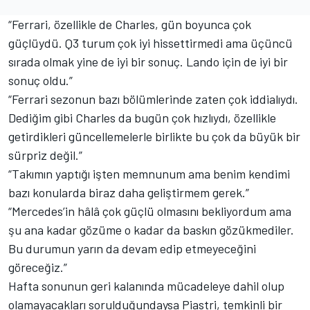
“Ferrari, özellikle de Charles, gün boyunca çok
güçlüydü. Q3 turum çok iyi hissettirmedi ama üçüncü
sırada olmak yine de iyi bir sonuç. Lando için de iyi bir
sonuç oldu.”
“Ferrari sezonun bazı bölümlerinde zaten çok iddialıydı.
Dediğim gibi Charles da bugün çok hızlıydı, özellikle
getirdikleri güncellemelerle birlikte bu çok da büyük bir
sürpriz değil.”
“Takımın yaptığı işten memnunum ama benim kendimi
bazı konularda biraz daha geliştirmem gerek.”
“Mercedes’in hâlâ çok güçlü olmasını bekliyordum ama
şu ana kadar gözüme o kadar da baskın gözükmediler.
Bu durumun yarın da devam edip etmeyeceğini
göreceğiz.”
Hafta sonunun geri kalanında mücadeleye dahil olup
olamayacakları sorulduğundaysa Piastri, temkinli bir