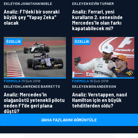
EKLEYEN JONATHAN NOBLE
EKLEYEN KEVIN TURNER
Analiz: F1'deki bir sonraki
Analiz: Ferrari, yeni
büyük şey "Yapay Zeka"
kuralların 2. senesinde
olacak
Mercedes'le olan farkı
kapatabilecek mi?
ÖZELLIK
ÖZELLIK
FORMULA 1
11 Şub 2018
FORMULA 1
6 Şub 2018
EKLEYEN LAWRENCE BARRETTO
EKLEYEN BEN ANDERSON
Analiz: Mercedes'in
Analiz: Verstappen, nasıl
olağanüstü yetenekli pilotu
Hamilton için en büyük
neden F1'de geri plana
tehditlerden oldu?
düştü?
DAHA FAZLASINI GÖRÜNTÜLE